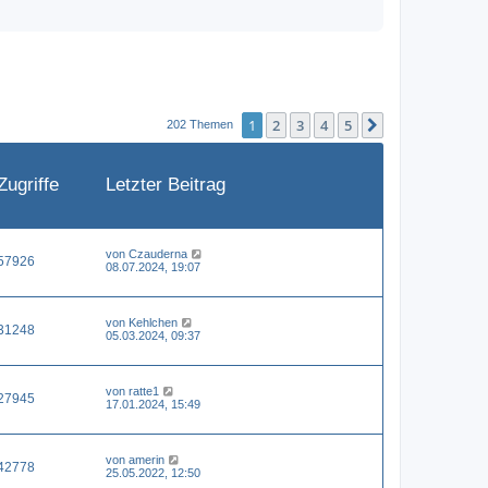
1
2
3
4
5
Nächste
202 Themen
Zugriffe
Letzter Beitrag
von
Czauderna
57926
08.07.2024, 19:07
von
Kehlchen
31248
05.03.2024, 09:37
von
ratte1
27945
17.01.2024, 15:49
von
amerin
42778
25.05.2022, 12:50