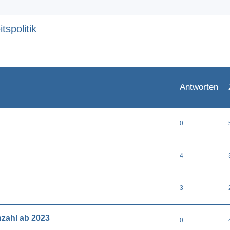
spolitik
eiterte Suche
Antworten
0
4
3
nzahl ab 2023
0