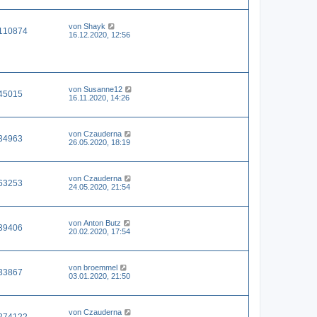
von
Shayk
110874
16.12.2020, 12:56
von
Susanne12
45015
16.11.2020, 14:26
von
Czauderna
34963
26.05.2020, 18:19
von
Czauderna
63253
24.05.2020, 21:54
von
Anton Butz
39406
20.02.2020, 17:54
von
broemmel
33867
03.01.2020, 21:50
von
Czauderna
274122