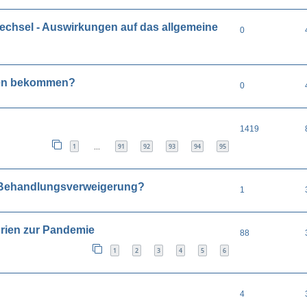
echsel - Auswirkungen auf das allgemeine
0
pfen bekommen?
0
1419
1
91
92
93
94
95
…
r Behandlungsverweigerung?
1
rien zur Pandemie
88
1
2
3
4
5
6
4