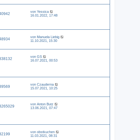
von
Yessica
40942
16.01.2022, 17:48
von
Manuela Liebig
48934
11.10.2021, 15:30
von
GS
838132
16.07.2021, 00:53
von
Czauderna
39569
15.07.2021, 10:25
von
Anton Butz
3265029
13.06.2021, 07:47
von
obstkuchen
32199
11.03.2021, 08:31