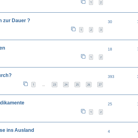
1
2
 zur Dauer ?
30
1
2
3
en
18
1
2
urch?
393
1
23
24
25
26
27
…
edikamente
25
1
2
se ins Ausland
4