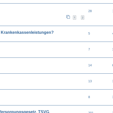
28
1
2
d Krankenkassenleistungen?
5
7
14
13
8
 Versorgungsgesetz, TSVG
201