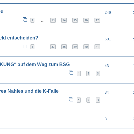
eu
246
1
13
14
15
16
17
…
eld entscheiden?
601
1
37
38
39
40
41
…
UNG“ auf dem Weg zum BSG
43
1
2
3
a Nahles und die K-Falle
34
1
2
3
3