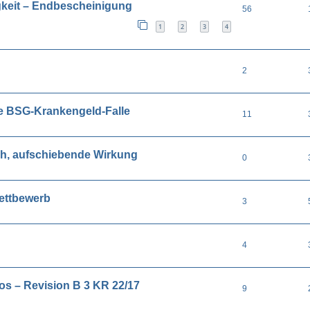
gkeit – Endbescheinigung
56
1
2
3
4
2
le BSG-Krankengeld-Falle
11
ch, aufschiebende Wirkung
0
ettbewerb
3
4
s – Revision B 3 KR 22/17
9