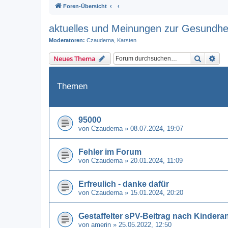
Foren-Übersicht
aktuelles und Meinungen zur Gesundheit
Moderatoren:
Czauderna
,
Karsten
Suche
Erw
Neues Thema
Themen
95000
von
Czauderna
» 08.07.2024, 19:07
Fehler im Forum
von
Czauderna
» 20.01.2024, 11:09
Erfreulich - danke dafür
von
Czauderna
» 15.01.2024, 20:20
Gestaffelter sPV-Beitrag nach Kindera
von
amerin
» 25.05.2022, 12:50