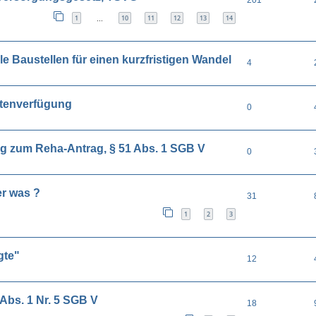
1
10
11
12
13
14
…
e Baustellen für einen kurzfristigen Wandel
4
ntenverfügung
0
g zum Reha-Antrag, § 51 Abs. 1 SGB V
0
er was ?
31
1
2
3
gte"
12
Abs. 1 Nr. 5 SGB V
18