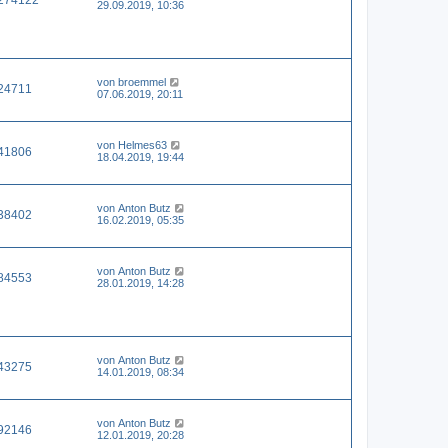
29.09.2019, 10:36
von
broemmel
24711
07.06.2019, 20:11
von
Helmes63
41806
18.04.2019, 19:44
von
Anton Butz
38402
16.02.2019, 05:35
von
Anton Butz
84553
28.01.2019, 14:28
von
Anton Butz
43275
14.01.2019, 08:34
von
Anton Butz
92146
12.01.2019, 20:28