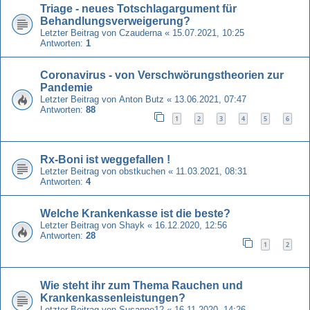
Triage - neues Totschlagargument für
Behandlungsverweigerung?
Letzter Beitrag von
Czauderna
«
15.07.2021, 10:25
Antworten:
1
Coronavirus - von Verschwörungstheorien zur
Pandemie
Letzter Beitrag von
Anton Butz
«
13.06.2021, 07:47
Antworten:
88
1
2
3
4
5
6
Rx-Boni ist weggefallen !
Letzter Beitrag von
obstkuchen
«
11.03.2021, 08:31
Antworten:
4
Welche Krankenkasse ist die beste?
Letzter Beitrag von
Shayk
«
16.12.2020, 12:56
Antworten:
28
1
2
Wie steht ihr zum Thema Rauchen und
Krankenkassenleistungen?
Letzter Beitrag von
Susanne12
«
16.11.2020, 14:26