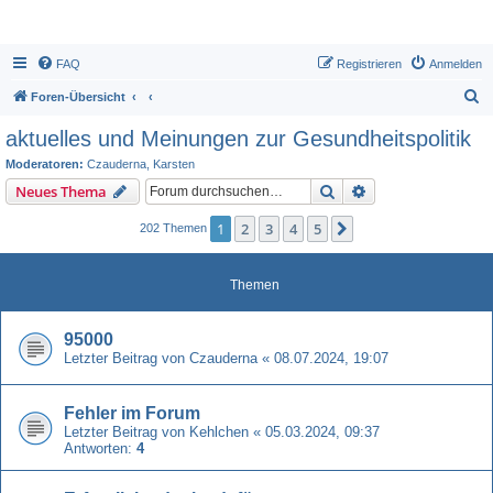
FAQ
Registrieren
Anmelden
S
Foren-Übersicht
u
aktuelles und Meinungen zur Gesundheitspolitik
c
Moderatoren:
Czauderna
,
Karsten
h
Suche
Erweiterte Suche
Neues Thema
e
1
2
3
4
5
Nächste
202 Themen
Themen
95000
Letzter Beitrag von
Czauderna
«
08.07.2024, 19:07
Fehler im Forum
Letzter Beitrag von
Kehlchen
«
05.03.2024, 09:37
Antworten:
4