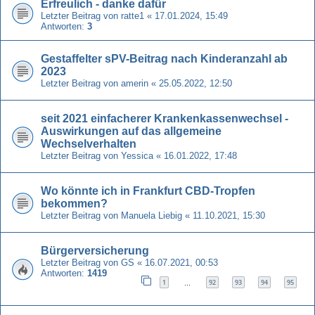
Erfreulich - danke dafür
Letzter Beitrag von
ratte1
«
17.01.2024, 15:49
Antworten:
3
Gestaffelter sPV-Beitrag nach Kinderanzahl ab
2023
Letzter Beitrag von
amerin
«
25.05.2022, 12:50
seit 2021 einfacherer Krankenkassenwechsel -
Auswirkungen auf das allgemeine
Wechselverhalten
Letzter Beitrag von
Yessica
«
16.01.2022, 17:48
Wo könnte ich in Frankfurt CBD-Tropfen
bekommen?
Letzter Beitrag von
Manuela Liebig
«
11.10.2021, 15:30
Bürgerversicherung
Letzter Beitrag von
GS
«
16.07.2021, 00:53
Antworten:
1419
1
92
93
94
95
…