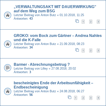
„VERWALTUNGSAKT MIT DAUERWIRKUNG“
auf dem Weg zum BSG
Letzter Beitrag von
Anton Butz
«
01.10.2018, 11:25
Antworten:
43
1
2
3
GROKO: vom Bock zum Gärtner – Andrea Nahles
und die K-Falle
Letzter Beitrag von
Anton Butz
«
21.09.2018, 08:23
Antworten:
34
1
2
3
Barmer - Abrechnungsbetrug ?
Letzter Beitrag von
Lilley
«
27.08.2018, 20:02
Antworten:
3
bescheinigtes Ende der Arbeitsunfähigkeit –
Endbescheinigung
Letzter Beitrag von
Anton Butz
«
24.08.2018, 06:27
Antworten:
56
1
2
3
4