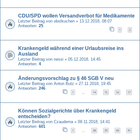
CDU/SPD wollen Versandverbot für Medikamente
Letzter Beitrag von
obstkuchen
«
13.12.2018, 08:07
Antworten:
25
1
2
Krankengeld während einer Urlaubsreise ins
Ausland
Letzter Beitrag von
nessi
«
05.12.2018, 14:45
Antworten:
4
Änderungsvorschlag zu § 46 SGB V neu
Letzter Beitrag von
Anton Butz
«
27.11.2018, 19:45
Antworten:
246
1
14
15
16
17
…
Können Sozialgerichte über Krankengeld
entscheiden?
Letzter Beitrag von
Czauderna
«
09.11.2018, 14:41
Antworten:
601
1
38
39
40
41
…