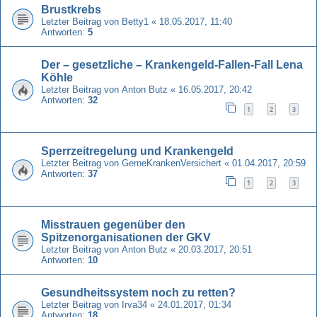
Brustkrebs
Letzter Beitrag von
Betty1
«
18.05.2017, 11:40
Antworten:
5
Der – gesetzliche – Krankengeld-Fallen-Fall Lena
Köhle
Letzter Beitrag von
Anton Butz
«
16.05.2017, 20:42
Antworten:
32
1
2
3
Sperrzeitregelung und Krankengeld
Letzter Beitrag von
GerneKrankenVersichert
«
01.04.2017, 20:59
Antworten:
37
1
2
3
Misstrauen gegenüber den
Spitzenorganisationen der GKV
Letzter Beitrag von
Anton Butz
«
20.03.2017, 20:51
Antworten:
10
Gesundheitssystem noch zu retten?
Letzter Beitrag von
Irva34
«
24.01.2017, 01:34
Antworten:
18