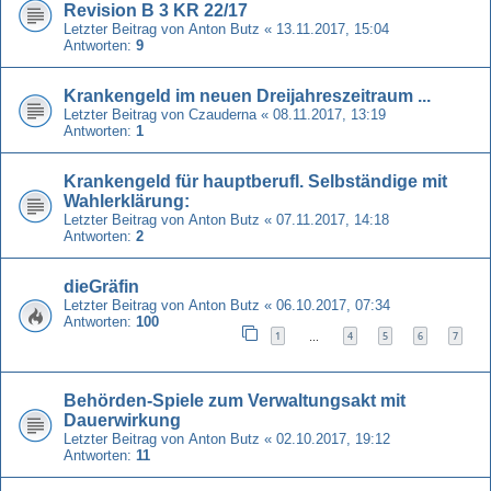
Revision B 3 KR 22/17
Letzter Beitrag von
Anton Butz
«
13.11.2017, 15:04
Antworten:
9
Krankengeld im neuen Dreijahreszeitraum ...
Letzter Beitrag von
Czauderna
«
08.11.2017, 13:19
Antworten:
1
Krankengeld für hauptberufl. Selbständige mit
Wahlerklärung:
Letzter Beitrag von
Anton Butz
«
07.11.2017, 14:18
Antworten:
2
dieGräfin
Letzter Beitrag von
Anton Butz
«
06.10.2017, 07:34
Antworten:
100
1
4
5
6
7
…
Behörden-Spiele zum Verwaltungsakt mit
Dauerwirkung
Letzter Beitrag von
Anton Butz
«
02.10.2017, 19:12
Antworten:
11