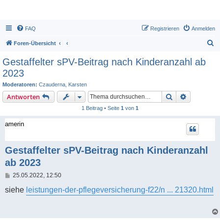
FAQ
Registrieren
Anmelden
S
Foren-Übersicht
u
Gestaffelter sPV-Beitrag nach Kinderanzahl ab
c
2023
h
Moderatoren:
Czauderna
,
Karsten
e
Suche
Erweiterte
Antworten
1 Beitrag • Seite
1
von
1
amerin
Gestaffelter sPV-Beitrag nach Kinderanzahl
ab 2023
B
25.05.2022, 12:50
e
i
siehe
leistungen-der-pflegeversicherung-f22/n ... 21320.html
t
r
a
g