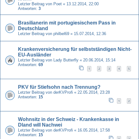
Letzter Beitrag von
Poet
«
13.12.2014, 22:00
Antworten:
3
Brasilianerin mit portugiesischem Pass in
Deutschland
Letzter Beitrag von
philbel69
«
15.07.2014, 12:36
Krankenversicherung für selbstständigen Nicht-
EU-Ausländer
Letzter Beitrag von
Lady Butterfly
«
20.06.2014, 15:14
Antworten:
69
1
2
3
4
5
PKV für Stiefsohn nach Trennung?
Letzter Beitrag von
derKVProfi
«
22.05.2014, 23:28
Antworten:
15
1
2
Wohnsitz in der Schweiz - Krankenkasse in
Dland will Nachwei
Letzter Beitrag von
derKVProfi
«
16.05.2014, 17:58
Antworten:
15
1
2