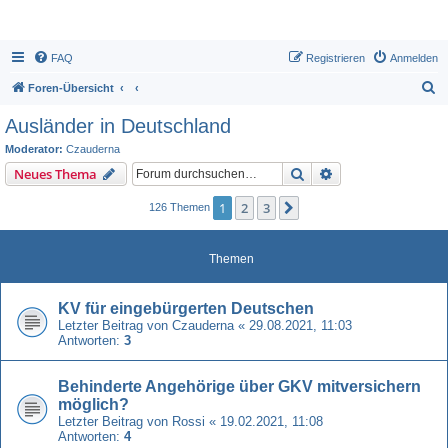
FAQ
Registrieren
Anmelden
S
Foren-Übersicht
u
Ausländer in Deutschland
c
Moderator:
Czauderna
h
Suche
Erweiterte Suche
Neues Thema
e
1
2
3
Nächste
126 Themen
Themen
KV für eingebürgerten Deutschen
Letzter Beitrag von
Czauderna
«
29.08.2021, 11:03
Antworten:
3
Behinderte Angehörige über GKV mitversichern
möglich?
Letzter Beitrag von
Rossi
«
19.02.2021, 11:08
Antworten:
4