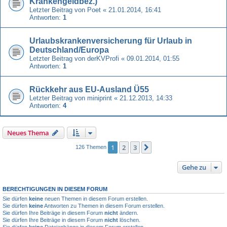
Krankengeldbez.)
Letzter Beitrag von
Poet
«
21.01.2014, 16:41
Antworten:
1
Urlaubskrankenversicherung für Urlaub in
Deutschland/Europa
Letzter Beitrag von
derKVProfi
«
09.01.2014, 01:55
Antworten:
1
Rückkehr aus EU-Ausland Ü55
Letzter Beitrag von
miniprint
«
21.12.2013, 14:33
Antworten:
4
Neues Thema
1
2
3
Nächste
126 Themen
Gehe zu
BERECHTIGUNGEN IN DIESEM FORUM
Sie dürfen
keine
neuen Themen in diesem Forum erstellen.
Sie dürfen
keine
Antworten zu Themen in diesem Forum erstellen.
Sie dürfen Ihre Beiträge in diesem Forum
nicht
ändern.
Sie dürfen Ihre Beiträge in diesem Forum
nicht
löschen.
Sie dürfen
keine
Dateianhänge in diesem Forum erstellen.