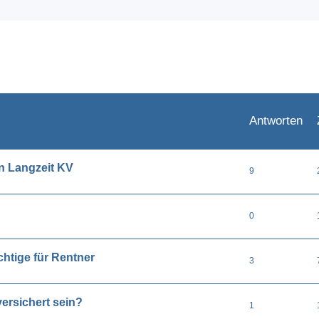
eiterte Suche
Antworten
n Langzeit KV
9
0
htige für Rentner
3
ersichert sein?
1