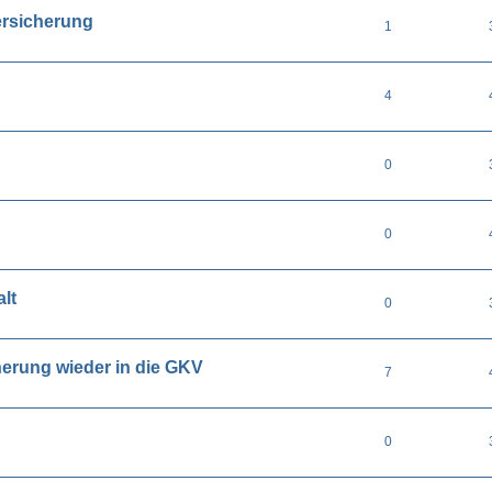
ersicherung
1
4
0
0
lt
0
erung wieder in die GKV
7
0