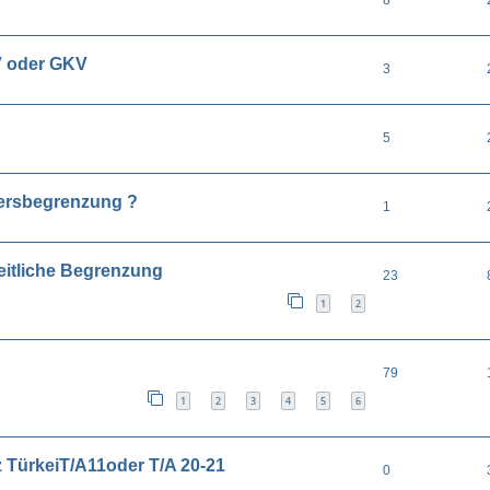
 oder GKV
3
5
ersbegrenzung ?
1
itliche Begrenzung
23
1
2
79
1
2
3
4
5
6
TürkeiT/A11oder T/A 20-21
0