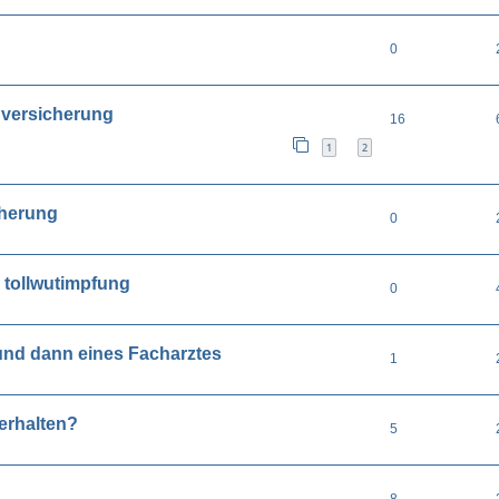
0
nversicherung
16
1
2
cherung
0
 tollwutimpfung
0
und dann eines Facharztes
1
erhalten?
5
8