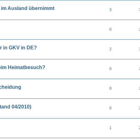
n im Ausland übernimmt
3
0
r in GKV in DE?
2
beim Heimatbesuch?
0
Scheidung
0
tand 04/2010)
0
1