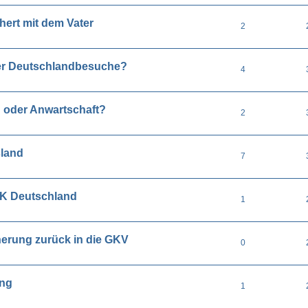
chert mit dem Vater
2
uer Deutschlandbesuche?
4
n oder Anwartschaft?
2
sland
7
AOK Deutschland
1
erung zurück in die GKV
0
ung
1