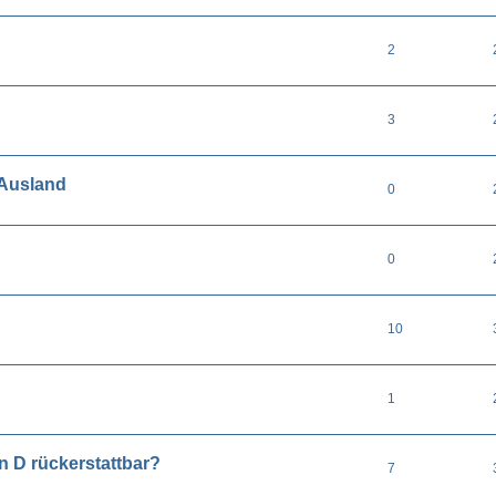
2
3
m Ausland
0
0
10
1
n D rückerstattbar?
7