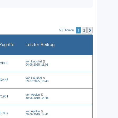
1
2
Nächste
53 Themen
Zugriffe
Letzter Beitrag
von
klaushei
29050
04.08.2025, 11:01
von
klaushei
12445
29.07.2025, 19:46
von
Apolon
71961
30.06.2019, 14:48
von
Apolon
17894
30.06.2019, 14:41