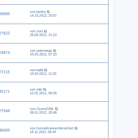
von
berfeu
26695
14.10.2012, 16:07
von
zost
27622
26.04.2012, 21:22
von
unterwegs
24874
25.03.2012, 07:33
von
baldi
27215
19.03.2012, 11:03
von
miki
35171
10.01.2012, 06:55
von
CiceroOWL
27548
09.01.2012, 20:48
von
GerneKrankenVersichert
38305
18.11.2011, 08:34