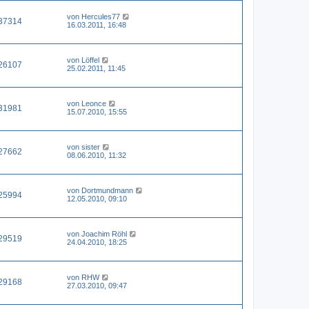
von
Hercules77
37314
16.03.2011, 16:48
von
Löffel
26107
25.02.2011, 11:45
von
Leonce
31981
15.07.2010, 15:55
von
sister
27662
08.06.2010, 11:32
von
Dortmundmann
25994
12.05.2010, 09:10
von
Joachim Röhl
29519
24.04.2010, 18:25
von
RHW
29168
27.03.2010, 09:47