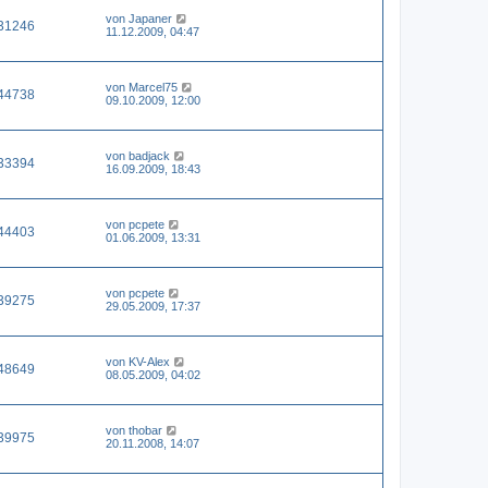
von
Japaner
31246
11.12.2009, 04:47
von
Marcel75
44738
09.10.2009, 12:00
von
badjack
33394
16.09.2009, 18:43
von
pcpete
44403
01.06.2009, 13:31
von
pcpete
39275
29.05.2009, 17:37
von
KV-Alex
48649
08.05.2009, 04:02
von
thobar
39975
20.11.2008, 14:07