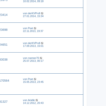
10.02.2014, 09:18
von
derKVProfi
23414
27.01.2014, 15:34
von
Poet
23698
22.11.2013, 19:37
von
derKVProfi
24651
17.09.2013, 15:01
von
roemer70
83038
25.07.2013, 00:17
von
Poet
170564
15.05.2013, 23:45
von
Arielle
31327
14.12.2012, 20:43