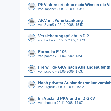
PKV storniert ohne mein Wissen die V
von
Japaner
» 08.12.2009, 03:36
AKV mit Vorerkrankung
von
SvenS
» 02.12.2008, 15:52
Versicherungspflicht in D ?
von
badjack
» 16.09.2009, 18:43
Formular E 106
von
pcpete
» 01.06.2009, 13:31
Freiwillige GKV nach Auslandsaufentha
von
pcpete
» 29.05.2009, 17:37
Nach privater Auslandskrankenversich
von
HighAir
» 08.05.2008, 15:57
Im Ausland PKV und in D GKV
von
thobar
» 20.11.2008, 14:07