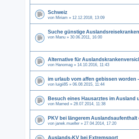
Schweiz
von
Miriam
» 12.12.2018, 13:09
Suche günstige Auslandsreisekranke
von
Manu
» 30.06.2011, 16:00
Alternative für Auslandskrankenversi
von
Hanomag
» 14.10.2016, 11:43
im urlaub vom affen gebissen worden -
von
luigii85
» 06.08.2015, 11:44
Besuch eines Hausarztes im Ausland 
von
Marned
» 28.07.2014, 11:38
PKV bei längerem Auslandsaufenthalt 
von
janek.mueller
» 27.04.2014, 17:20
Auslands-KV bei Extremsport