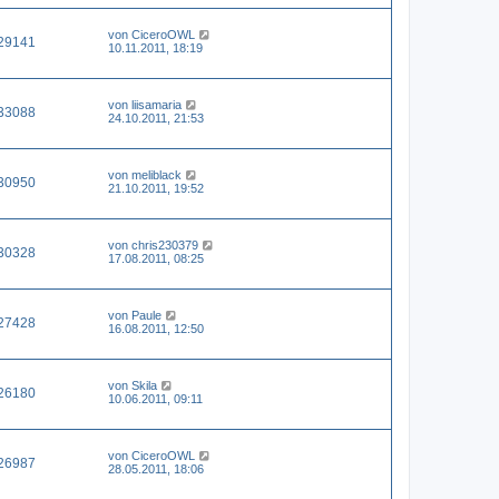
von
CiceroOWL
29141
10.11.2011, 18:19
von
liisamaria
33088
24.10.2011, 21:53
von
meliblack
30950
21.10.2011, 19:52
von
chris230379
30328
17.08.2011, 08:25
von
Paule
27428
16.08.2011, 12:50
von
Skila
26180
10.06.2011, 09:11
von
CiceroOWL
26987
28.05.2011, 18:06