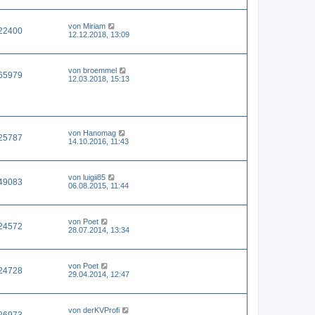
von
Miriam
22400
12.12.2018, 13:09
von
broemmel
65979
12.03.2018, 15:13
von
Hanomag
25787
14.10.2016, 11:43
von
luigii85
49083
06.08.2015, 11:44
von
Poet
24572
28.07.2014, 13:34
von
Poet
24728
29.04.2014, 12:47
von
derKVProfi
26973