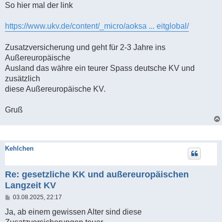
So hier mal der link
https://www.ukv.de/content/_micro/aoksa ... eitglobal/
Zusatzversicherung und geht für 2-3 Jahre ins
Außereuropäische
Ausland das währe ein teurer Spass deutsche KV und
zusätzlich
diese Außereuropäische KV.
Gruß
Kehlchen
Re: gesetzliche KK und außereuropäischen
Langzeit KV
B
03.08.2025, 22:17
e
i
Ja, ab einem gewissen Alter sind diese
t