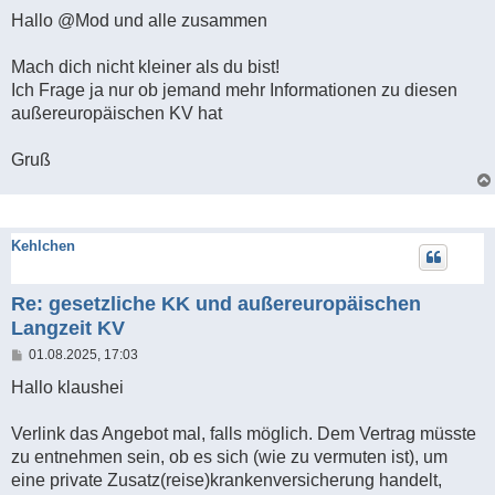
e
i
Hallo @Mod und alle zusammen
t
r
a
Mach dich nicht kleiner als du bist!
g
Ich Frage ja nur ob jemand mehr Informationen zu diesen
außereuropäischen KV hat
Gruß
Kehlchen
Re: gesetzliche KK und außereuropäischen
Langzeit KV
B
01.08.2025, 17:03
e
i
Hallo klaushei
t
r
a
Verlink das Angebot mal, falls möglich. Dem Vertrag müsste
g
zu entnehmen sein, ob es sich (wie zu vermuten ist), um
eine private Zusatz(reise)krankenversicherung handelt,