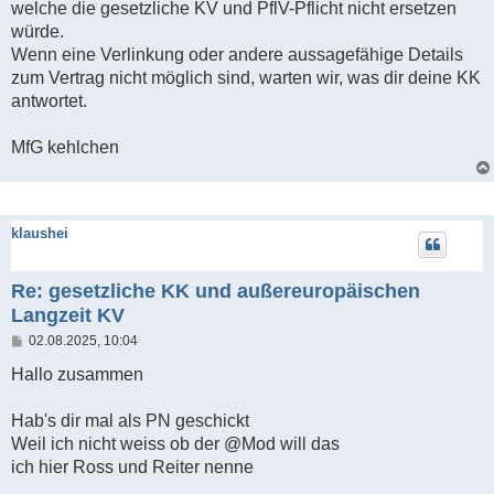
welche die gesetzliche KV und PflV-Pflicht nicht ersetzen
würde.
Wenn eine Verlinkung oder andere aussagefähige Details
zum Vertrag nicht möglich sind, warten wir, was dir deine KK
antwortet.
MfG kehlchen
klaushei
Re: gesetzliche KK und außereuropäischen
Langzeit KV
B
02.08.2025, 10:04
e
i
Hallo zusammen
t
r
a
Hab's dir mal als PN geschickt
g
Weil ich nicht weiss ob der @Mod will das
ich hier Ross und Reiter nenne