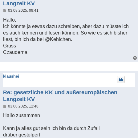
Langzeit KV
B
03.08.2025, 09:41
e
i
Hallo,
t
ich könnte ja etwas dazu schreiben, aber dazu müsste ich
r
a
es auch kennen und lesen können. So wie es sich bisher
g
liest, bin ich da bei @Kehlchen.
Gruss
Czauderna
klaushei
Re: gesetzliche KK und außereuropäischen
Langzeit KV
B
03.08.2025, 12:48
e
i
Hallo zusammen
t
r
a
Kann ja alles gut sein ich bin da durch Zufall
g
drüber gestolpert