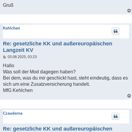
Gruß
Kehlchen
Re: gesetzliche KK und außereuropäischen
Langzeit KV
B
03.08.2025, 03:23
e
i
Hallo
t
Was soll der Mod dagegen haben?
r
a
Bei dem, was du mir geschickt hast, steht eindeutig, dass es
g
sich um eine Zusatzversicherung handelt.
MfG Kehlchen
Czauderna
Re: gesetzliche KK und außereuropäischen