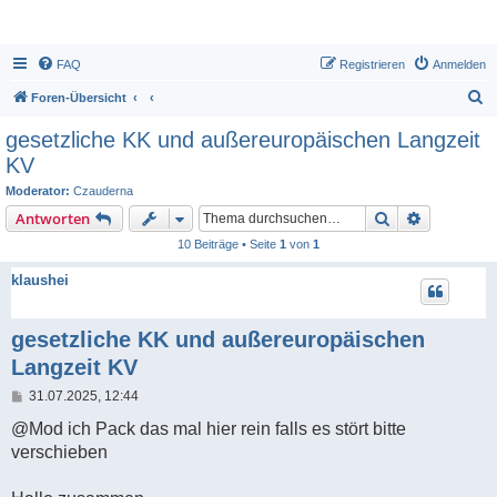
FAQ
Registrieren
Anmelden
S
Foren-Übersicht
u
gesetzliche KK und außereuropäischen Langzeit
c
KV
h
Moderator:
Czauderna
e
Suche
Erweiterte
Antworten
10 Beiträge • Seite
1
von
1
klaushei
gesetzliche KK und außereuropäischen
Langzeit KV
B
31.07.2025, 12:44
e
i
@Mod ich Pack das mal hier rein falls es stört bitte
t
verschieben
r
a
g