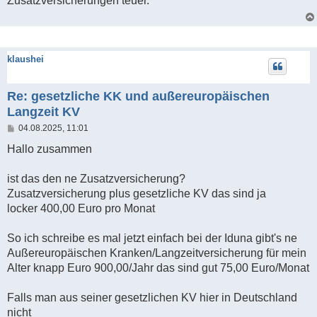
Zusatzversicherungen teuer.
r
a
g
klaushei
Re: gesetzliche KK und außereuropäischen
Langzeit KV
B
04.08.2025, 11:01
e
i
Hallo zusammen
t
r
a
ist das den ne Zusatzversicherung?
g
Zusatzversicherung plus gesetzliche KV das sind ja
locker 400,00 Euro pro Monat
So ich schreibe es mal jetzt einfach bei der Iduna gibt's ne
Außereuropäischen Kranken/Langzeitversicherung für mein
Alter knapp Euro 900,00/Jahr das sind gut 75,00 Euro/Monat
Falls man aus seiner gesetzlichen KV hier in Deutschland
nicht