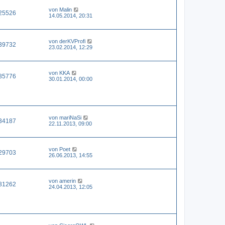
von
Malin
25526
14.05.2014, 20:31
von
derKVProfi
39732
23.02.2014, 12:29
von
KKA
85776
30.01.2014, 00:00
von
mariNaSi
34187
22.11.2013, 09:00
von
Poet
29703
26.06.2013, 14:55
von
amerin
81262
24.04.2013, 12:05