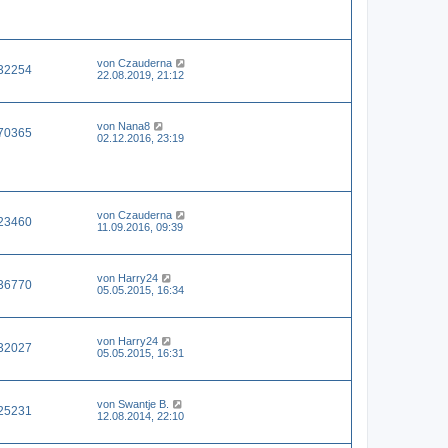
von
Czauderna
32254
22.08.2019, 21:12
von
Nana8
70365
02.12.2016, 23:19
von
Czauderna
23460
11.09.2016, 09:39
von
Harry24
36770
05.05.2015, 16:34
von
Harry24
32027
05.05.2015, 16:31
von
Swantje B.
25231
12.08.2014, 22:10