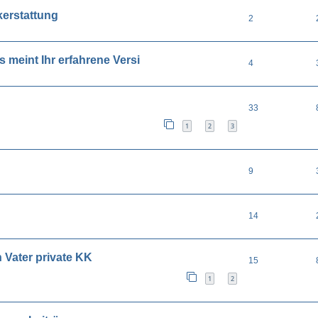
kerstattung
2
meint Ihr erfahrene Versi
4
33
1
2
3
9
14
 Vater private KK
15
1
2