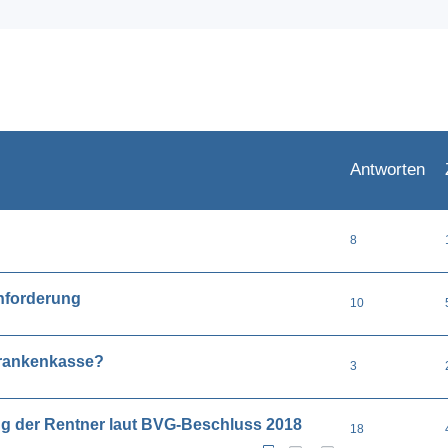
eiterte Suche
Antworten
8
chforderung
10
Krankenkasse?
3
ung der Rentner laut BVG-Beschluss 2018
18