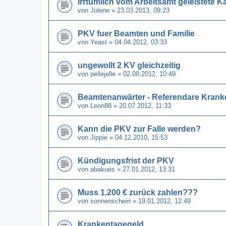
Irrtümlich vom Arbeitsamt geleistete 
von
Jolene
» 23.03.2013, 09:23
PKV fuer Beamten und Familie
von
Yeast
» 04.04.2012, 03:33
ungewollt 2 KV gleichzeitig
von
pellejelle
» 02.08.2012, 10:49
Beamtenanwärter - Referendare Kran
von
Leon88
» 20.07.2012, 11:33
Kann die PKV zur Falle werden?
von
Jippie
» 04.12.2010, 15:53
Kündigungsfrist der PKV
von
abakues
» 27.01.2012, 13:31
Muss 1.200 € zurück zahlen???
von
sonnenschein
» 19.01.2012, 12:49
Krankentagegeld