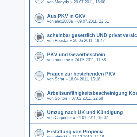
von
Martyris
» 20.07.2011, 18:00
Aus PKV in GKV
von
alex2003a
» 09.07.2011, 22:51
scheinbar gesetzlich UND privat versich
von
Robstar
» 30.05.2011, 18:42
PKV und Gewerbeschein
von
marieme
» 24.05.2011, 11:56
Fragen zur bestehenden PKV
von
Scrat
» 18.04.2011, 15:18
Arbeitsunfähigkeitsbescheinigung K
von
Soliton
» 07.02.2011, 22:58
Umzug nach UK und Kündigung
von
Carpenter
» 24.01.2011, 15:07
Erstattung von Propecia
von
chris88
» 17.12.2010, 12:18