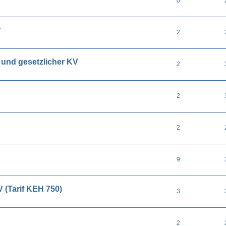
0
?
2
 und gesetzlicher KV
2
2
2
9
 (Tarif KEH 750)
3
2