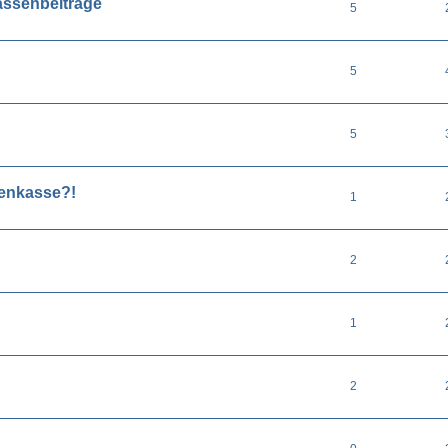
Kassenbeiträge
5
5
5
kenkasse?!
1
2
1
2