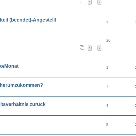
1
2
eit (beendet)-Angestellt
2
20
1
2
ro/Monat
1
g herumzukommen?
7
itsverhältnis zurück
4
5