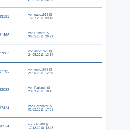
von
nabo1979
33191
15.07.2011, 09:18
von
Robstar
31468
30.05.2011, 20:29
von
nabo1979
27603
24.05.2011, 13:14
von
nabo1979
27785
24.05.2011, 12:39
von
Patientin
33032
23.03.2011, 18:45
von
Carpenter
37424
01.02.2011, 17:01
von
chris88
30524
17.12.2010, 12:18