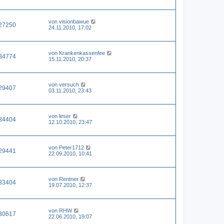
von
visionbawue
27250
24.11.2010, 17:02
von
Krankenkassenfee
34774
15.11.2010, 20:37
von
versuch
29407
03.11.2010, 23:43
von
leser
34404
12.10.2010, 23:47
von
Peter1712
29441
22.09.2010, 10:41
von
Rentner
33404
19.07.2010, 12:37
von
RHW
30617
22.06.2010, 19:07