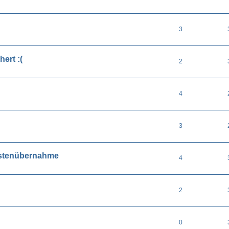
3
ert :(
2
4
3
ostenübernahme
4
2
0