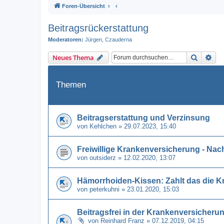
Foren-Übersicht
Beitragsrückerstattung
Moderatoren:
Jürgen
,
Czauderna
Suche
Erw
Neues Thema
Themen
Beitragserstattung und Verzinsung
von
Kehlchen
» 29.07.2023, 15:40
Freiwillige Krankenversicherung - Na
von
outsiderz
» 12.02.2020, 13:07
Hämorrhoiden-Kissen: Zahlt das die 
von
peterkuhni
» 23.01.2020, 15:03
Beitragsfrei in der Krankenversicher
von
Reinhard Franz
» 07.12.2019, 04:15