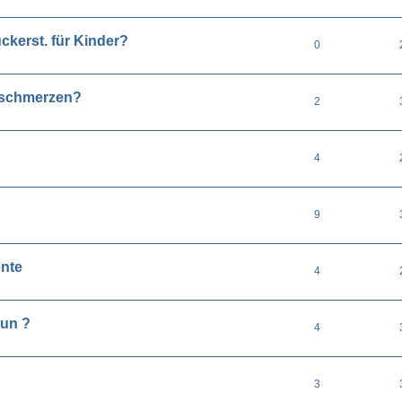
ückerst. für Kinder?
0
nschmerzen?
2
4
9
ente
4
nun ?
4
3