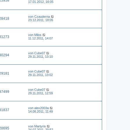
25958
17.01.2012, 16:05
von
Czauderna
28418
23.12.2011, 18:05
von
Milos
31273
11.12.2011, 14:07
von
Cube07
30294
29.11.2011, 13:10
von
Cube07
29181
29.11.2011, 13:02
von
Cube07
37499
29.11.2011, 12:59
von
alex2003a
31837
14.08.2011, 11:49
von
Martyris
28695
24.07.2011, 20:52