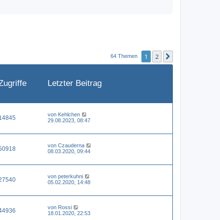
1
2
Nächste
64 Themen
Zugriffe
Letzter Beitrag
von
Kehlchen
14845
29.08.2023, 08:47
von
Czauderna
50918
08.03.2020, 09:44
von
peterkuhni
27540
05.02.2020, 14:48
von
Rossi
44936
18.01.2020, 22:53