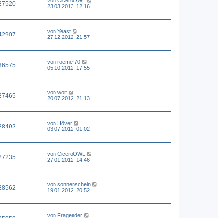
von
CiceroOWL
27520
23.03.2013, 12:16
von
Yeast
42907
27.12.2012, 21:57
von
roemer70
36575
05.10.2012, 17:55
von
wolf
27465
20.07.2012, 21:13
von
Höver
28492
03.07.2012, 01:02
von
CiceroOWL
27235
27.01.2012, 14:46
von
sonnenschein
28562
19.01.2012, 20:52
von
Fragender