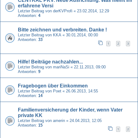
CENTRAL PKV. Neue Ausrichtung. Was meint Ihr
erfahrene Versi
Letzter Beitrag von
derKVProfi
«
23.02.2014, 12:29
Antworten:
4
Bitte zeichnen und verbreiten. Danke !
Letzter Beitrag von
KKA
«
30.01.2014, 00:00
Antworten:
33
1
2
3
Hilfe! Beiträge nachzahlen...
Letzter Beitrag von
mariNaSi
«
22.11.2013, 09:00
Antworten:
9
Fragebogen über Einkommen
Letzter Beitrag von
Poet
«
26.06.2013, 14:55
Antworten:
14
Familienversicherung der Kinder, wenn Vater
private KK
Letzter Beitrag von
amerin
«
24.04.2013, 12:05
Antworten:
15
1
2