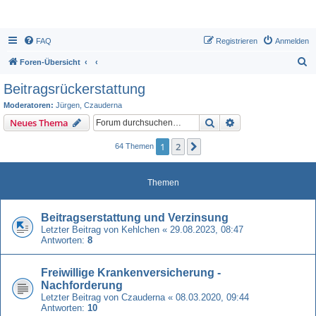
FAQ
Registrieren
Anmelden
S
Foren-Übersicht
u
Beitragsrückerstattung
c
Moderatoren:
Jürgen
,
Czauderna
h
Suche
Erweiterte Suche
Neues Thema
e
1
2
Nächste
64 Themen
Themen
Beitragserstattung und Verzinsung
Letzter Beitrag von
Kehlchen
«
29.08.2023, 08:47
Antworten:
8
Freiwillige Krankenversicherung -
Nachforderung
Letzter Beitrag von
Czauderna
«
08.03.2020, 09:44
Antworten:
10