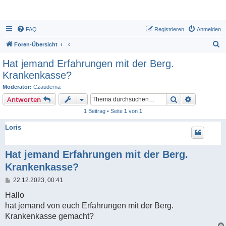
FAQ
Registrieren
Anmelden
S
Foren-Übersicht
u
Hat jemand Erfahrungen mit der Berg.
c
Krankenkasse?
h
Moderator:
Czauderna
e
Suche
Erweiterte
Antworten
1 Beitrag • Seite
1
von
1
Loris
Hat jemand Erfahrungen mit der Berg.
Krankenkasse?
B
22.12.2023, 00:41
e
i
Hallo
t
hat jemand von euch Erfahrungen mit der Berg.
r
a
Krankenkasse gemacht?
g