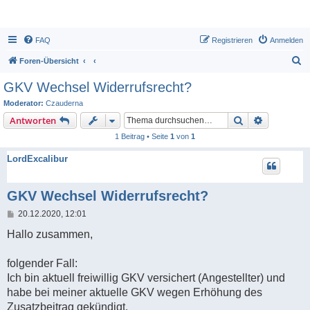
FAQ
Registrieren
Anmelden
S
Foren-Übersicht
u
GKV Wechsel Widerrufsrecht?
c
Moderator:
Czauderna
h
Suche
Erweiterte
Antworten
e
1 Beitrag • Seite
1
von
1
LordExcalibur
GKV Wechsel Widerrufsrecht?
B
20.12.2020, 12:01
e
i
Hallo zusammen,
t
r
a
folgender Fall:
g
Ich bin aktuell freiwillig GKV versichert (Angestellter) und
habe bei meiner aktuelle GKV wegen Erhöhung des
Zusatzbeitrag gekündigt.