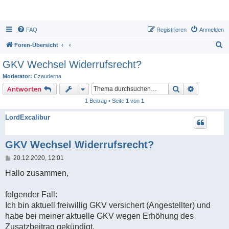
FAQ
Registrieren
Anmelden
S
Foren-Übersicht
u
GKV Wechsel Widerrufsrecht?
c
Moderator:
Czauderna
h
Suche
Erweiterte
Antworten
e
1 Beitrag • Seite
1
von
1
LordExcalibur
GKV Wechsel Widerrufsrecht?
B
20.12.2020, 12:01
e
i
Hallo zusammen,
t
r
a
folgender Fall:
g
Ich bin aktuell freiwillig GKV versichert (Angestellter) und
habe bei meiner aktuelle GKV wegen Erhöhung des
Zusatzbeitrag gekündigt.