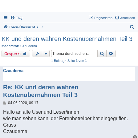
FAQ
Registrieren
Anmelden
S
Foren-Übersicht
u
KK und deren wahren Kostenübernahmen Teil 3
c
Moderator:
Czauderna
h
Suche
Erweiterte S
Gesperrt
e
1 Beitrag • Seite
1
von
1
Czauderna
Re: KK und deren wahren
Kostenübernahmen Teil 3
B
04.06.2020, 09:17
e
i
Hallo an alle User und Leser/innen
t
wie man sehen kann, der Forenbetreiber hat eingegriffen.
r
a
Gruss
g
Czauderna