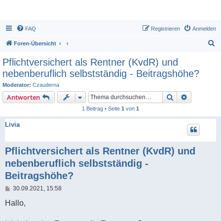
FAQ
Registrieren
Anmelden
S
Foren-Übersicht
u
Pflichtversichert als Rentner (KvdR) und
c
nebenberuflich selbstständig - Beitragshöhe?
h
Moderator:
Czauderna
e
Suche
Erweiterte
Antworten
1 Beitrag • Seite
1
von
1
Livia
Pflichtversichert als Rentner (KvdR) und
nebenberuflich selbstständig -
Beitragshöhe?
B
30.09.2021, 15:58
e
i
Hallo,
t
r