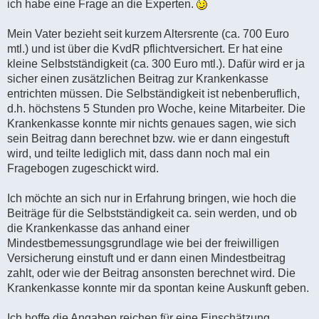
a
ich habe eine Frage an die Experten.
g
Mein Vater bezieht seit kurzem Altersrente (ca. 700 Euro
mtl.) und ist über die KvdR pflichtversichert. Er hat eine
kleine Selbstständigkeit (ca. 300 Euro mtl.). Dafür wird er ja
sicher einen zusätzlichen Beitrag zur Krankenkasse
entrichten müssen. Die Selbständigkeit ist nebenberuflich,
d.h. höchstens 5 Stunden pro Woche, keine Mitarbeiter. Die
Krankenkasse konnte mir nichts genaues sagen, wie sich
sein Beitrag dann berechnet bzw. wie er dann eingestuft
wird, und teilte lediglich mit, dass dann noch mal ein
Fragebogen zugeschickt wird.
Ich möchte an sich nur in Erfahrung bringen, wie hoch die
Beiträge für die Selbstständigkeit ca. sein werden, und ob
die Krankenkasse das anhand einer
Mindestbemessungsgrundlage wie bei der freiwilligen
Versicherung einstuft und er dann einen Mindestbeitrag
zahlt, oder wie der Beitrag ansonsten berechnet wird. Die
Krankenkasse konnte mir da spontan keine Auskunft geben.
Ich hoffe die Angaben reichen für eine Einschätzung,