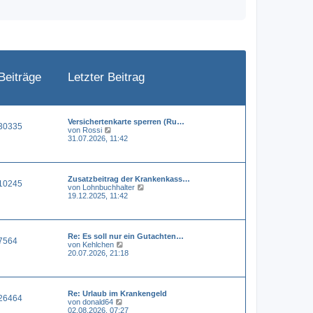
Beiträge
Letzter Beitrag
Versichertenkarte sperren (Ru…
30335
N
von
Rossi
e
31.07.2026, 11:42
u
e
s
t
Zusatzbeitrag der Krankenkass…
e
10245
N
von
Lohnbuchhalter
r
e
19.12.2025, 11:42
B
u
e
e
i
s
t
t
r
Re: Es soll nur ein Gutachten…
e
a
7564
N
von
Kehlchen
r
g
e
20.07.2026, 21:18
B
u
e
e
i
s
t
t
r
Re: Urlaub im Krankengeld
e
a
26464
N
von
donald64
r
g
e
02.08.2026, 07:27
B