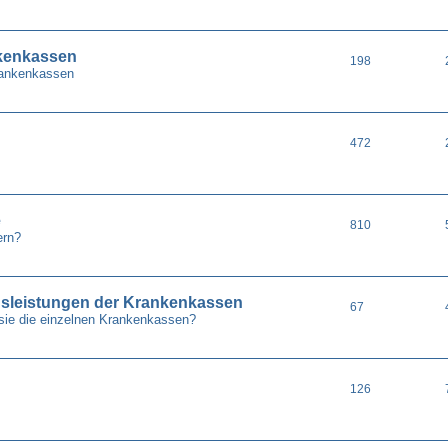
nkenkassen
198
Krankenkassen
472
e
810
ern?
gsleistungen der Krankenkassen
67
sie die einzelnen Krankenkassen?
126