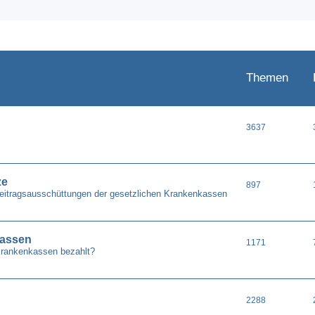
Themen
3637
ze
897
Beitragsausschüttungen der gesetzlichen Krankenkassen
kassen
1171
Krankenkassen bezahlt?
2288