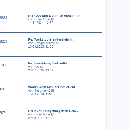
u
e
e
i
s
t
t
r
Re: GKV und KVdR für Ausländer
e
a
2835
N
von
Czauderna
r
g
e
14.11.2024, 12:52
B
u
e
e
i
s
t
t
r
Re: Werkstudierender freiwill…
e
a
2823
N
von
Hartgekochter
r
g
e
18.09.2023, 11:03
B
u
e
e
i
s
t
t
r
Re: Einstufung Einkünfte
e
a
5366
N
von
GS
r
g
e
26.07.2025, 19:49
B
u
e
e
i
s
t
t
r
Woher weiß man als Pv Patient…
e
a
428
N
von
Susanne42
r
g
e
16.03.2024, 15:25
B
u
e
e
i
s
t
t
r
Re: KV für eingebürgerten Deu…
e
a
797
N
von
Czauderna
r
g
e
29.08.2021, 11:03
B
u
e
e
i
s
t