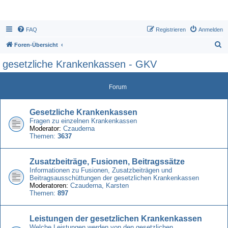
FAQ
Registrieren
Anmelden
S
Foren-Übersicht
u
gesetzliche Krankenkassen - GKV
c
h
Forum
e
Gesetzliche Krankenkassen
Fragen zu einzelnen Krankenkassen
Moderator:
Czauderna
Themen:
3637
Zusatzbeiträge, Fusionen, Beitragssätze
Informationen zu Fusionen, Zusatzbeiträgen und
Beitragsausschüttungen der gesetzlichen Krankenkassen
Moderatoren:
Czauderna
,
Karsten
Themen:
897
Leistungen der gesetzlichen Krankenkassen
Welche Leistungen werden von den gesetzlichen