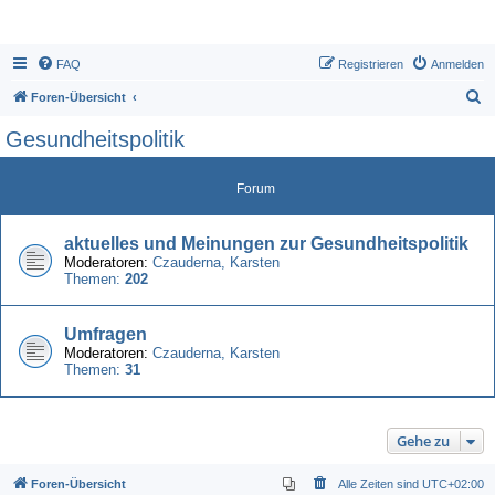
FAQ
Registrieren
Anmelden
S
Foren-Übersicht
u
Gesundheitspolitik
c
h
Forum
e
aktuelles und Meinungen zur Gesundheitspolitik
Moderatoren:
Czauderna
,
Karsten
Themen:
202
Umfragen
Moderatoren:
Czauderna
,
Karsten
Themen:
31
Gehe zu
Foren-Übersicht
Alle Zeiten sind
UTC+02:00