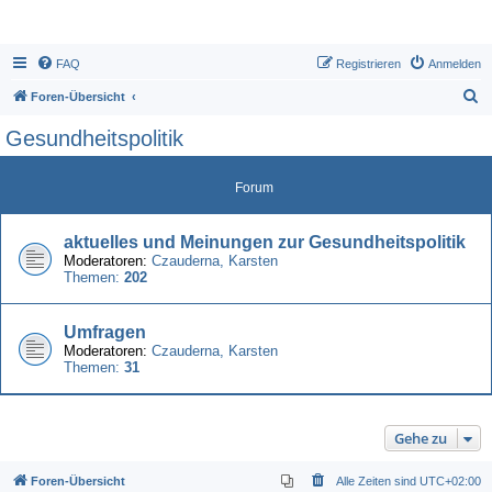
FAQ
Registrieren
Anmelden
S
Foren-Übersicht
u
Gesundheitspolitik
c
h
Forum
e
aktuelles und Meinungen zur Gesundheitspolitik
Moderatoren:
Czauderna
,
Karsten
Themen:
202
Umfragen
Moderatoren:
Czauderna
,
Karsten
Themen:
31
Gehe zu
Foren-Übersicht
Alle Zeiten sind
UTC+02:00