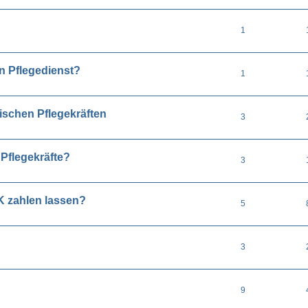
1
n Pflegedienst?
1
schen Pflegekräften
3
 Pflegekräfte?
3
K zahlen lassen?
5
3
9