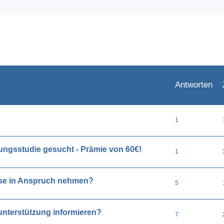
eiterte Suche
Antworten
1
ungsstudie gesucht - Prämie von 60€!
1
use in Anspruch nehmen?
5
unterstützung informieren?
7