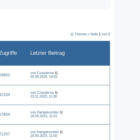
11 Themen • Seite
1
von
1
Zugriffe
Letzter Beitrag
von
Czauderna
19802
05.08.2025, 19:02
von
Czauderna
32104
23.11.2023, 11:38
von
Hartgekochter
17804
18.09.2023, 11:01
von
Hartgekochter
21207
18.09.2023, 11:00