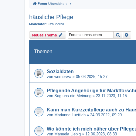
Foren-Übersicht
häusliche Pflege
Moderator:
Czauderna
Suche
Erw
Neues Thema
Themen
Sozialdaten
von
wernerww
» 05.08.2025, 15:27
Pflegende Angehörige für Marktforsch
von
Sag uns die Meinung
» 23.11.2023, 11:15
Kann man Kurzzeitpflege auch zu Ha
von
Marianne Luettich
» 24.03.2022, 09:20
Wo könnte ich mich näher über Pflege
von
Manuela Liebig
» 12.06.2023, 08:33