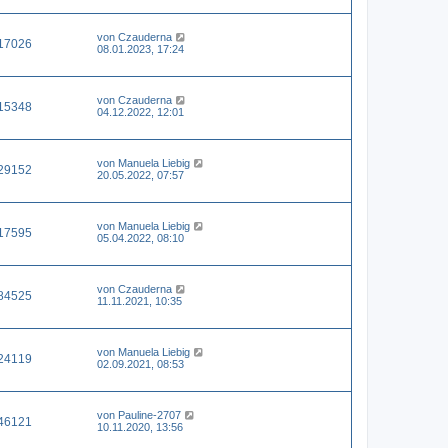
von
Czauderna
17026
08.01.2023, 17:24
von
Czauderna
15348
04.12.2022, 12:01
von
Manuela Liebig
29152
20.05.2022, 07:57
von
Manuela Liebig
17595
05.04.2022, 08:10
von
Czauderna
84525
11.11.2021, 10:35
von
Manuela Liebig
24119
02.09.2021, 08:53
von
Pauline-2707
46121
10.11.2020, 13:56