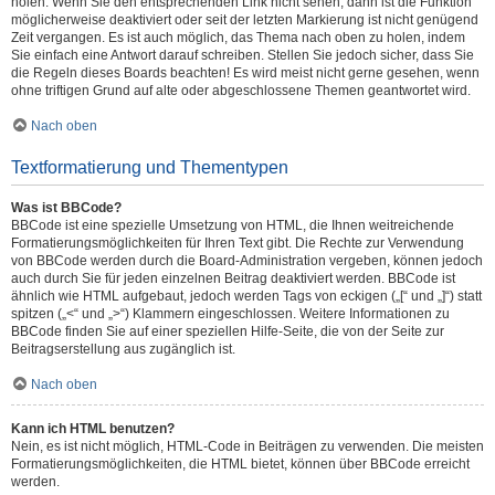
holen. Wenn Sie den entsprechenden Link nicht sehen, dann ist die Funktion
möglicherweise deaktiviert oder seit der letzten Markierung ist nicht genügend
Zeit vergangen. Es ist auch möglich, das Thema nach oben zu holen, indem
Sie einfach eine Antwort darauf schreiben. Stellen Sie jedoch sicher, dass Sie
die Regeln dieses Boards beachten! Es wird meist nicht gerne gesehen, wenn
ohne triftigen Grund auf alte oder abgeschlossene Themen geantwortet wird.
Nach oben
Textformatierung und Thementypen
Was ist BBCode?
BBCode ist eine spezielle Umsetzung von HTML, die Ihnen weitreichende
Formatierungsmöglichkeiten für Ihren Text gibt. Die Rechte zur Verwendung
von BBCode werden durch die Board-Administration vergeben, können jedoch
auch durch Sie für jeden einzelnen Beitrag deaktiviert werden. BBCode ist
ähnlich wie HTML aufgebaut, jedoch werden Tags von eckigen („[“ und „]“) statt
spitzen („<“ und „>“) Klammern eingeschlossen. Weitere Informationen zu
BBCode finden Sie auf einer speziellen Hilfe-Seite, die von der Seite zur
Beitragserstellung aus zugänglich ist.
Nach oben
Kann ich HTML benutzen?
Nein, es ist nicht möglich, HTML-Code in Beiträgen zu verwenden. Die meisten
Formatierungsmöglichkeiten, die HTML bietet, können über BBCode erreicht
werden.