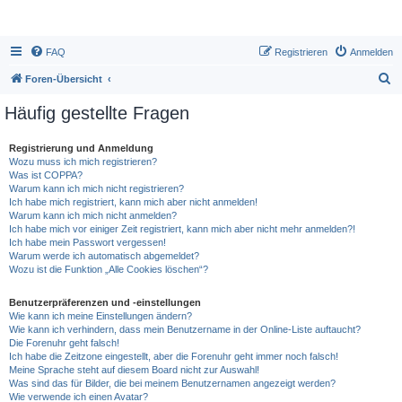
FAQ
Registrieren
Anmelden
S
Foren-Übersicht
u
Häufig gestellte Fragen
c
h
Registrierung und Anmeldung
Wozu muss ich mich registrieren?
e
Was ist COPPA?
Warum kann ich mich nicht registrieren?
Ich habe mich registriert, kann mich aber nicht anmelden!
Warum kann ich mich nicht anmelden?
Ich habe mich vor einiger Zeit registriert, kann mich aber nicht mehr anmelden?!
Ich habe mein Passwort vergessen!
Warum werde ich automatisch abgemeldet?
Wozu ist die Funktion „Alle Cookies löschen“?
Benutzerpräferenzen und -einstellungen
Wie kann ich meine Einstellungen ändern?
Wie kann ich verhindern, dass mein Benutzername in der Online-Liste auftaucht?
Die Forenuhr geht falsch!
Ich habe die Zeitzone eingestellt, aber die Forenuhr geht immer noch falsch!
Meine Sprache steht auf diesem Board nicht zur Auswahl!
Was sind das für Bilder, die bei meinem Benutzernamen angezeigt werden?
Wie verwende ich einen Avatar?