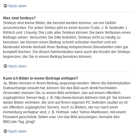
Nach oben
Was sind Smileys?
Smileys sind kleine Bilder, die benutzt werden können, um ein Gefühl
auszudrücken. Für jeden Smiley gibt es einen kurzen Code, z. B. bedeutet :)
fröhlich und :( traurig. Die Liste aller Smileys können Sie beim Verfassen eines
Beitrags sehen. Versuchen Sie bitte trotzdem, Smileys nicht zu häufig zu
benutzen, sie können einen Beitrag schnell unlesbar machen und ein
Moderator könnte deshalb Ihren Beitrag entsprechend überarbeiten oder gar
komplett löschen. Die Board-Administration kann auch die Anzahl der Smileys
begrenzen, die Sie in einem Beitrag benutzen können.
Nach oben
Kann ich Bilder in meine Beiträge einfügen?
Ja, Bilder können in Ihrem Beitrag angezeigt werden. Wenn die Administration
Dateianhänge erlaubt hat, können Sie das Bild auch direkt hochladen.
Ansonsten müssen Sie zu einem Bild verlinken, das auf einem öffentlich
zugänglichen Server liegt, z. B. http://www.domain.tld/mein-bild.gif. Sie können
weder Bilder verlinken, die sich auf Ihrem eigenen PC befinden (außer es ist
ein öffentlich zugänglicher Server), noch zu Bildern, die nur nach einer
Anmeldung verfügbar sind, z. B. Hotmail- oder Yahoo-Mailboxen, mit einem
Passwort geschützte Seiten usw. Um das Bild anzuzeigen, benutze den
BBCode-Tag „[img]“.
Nach oben