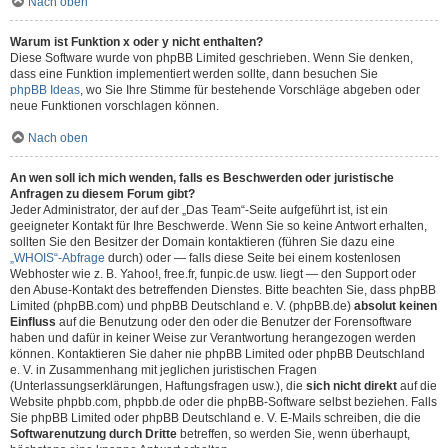
Nach oben
Warum ist Funktion x oder y nicht enthalten?
Diese Software wurde von phpBB Limited geschrieben. Wenn Sie denken,
dass eine Funktion implementiert werden sollte, dann besuchen Sie
phpBB Ideas
, wo Sie Ihre Stimme für bestehende Vorschläge abgeben oder
neue Funktionen vorschlagen können.
Nach oben
An wen soll ich mich wenden, falls es Beschwerden oder juristische
Anfragen zu diesem Forum gibt?
Jeder Administrator, der auf der „Das Team“-Seite aufgeführt ist, ist ein
geeigneter Kontakt für Ihre Beschwerde. Wenn Sie so keine Antwort erhalten,
sollten Sie den Besitzer der Domain kontaktieren (führen Sie dazu eine
„WHOIS“-Abfrage
durch) oder — falls diese Seite bei einem kostenlosen
Webhoster wie z. B. Yahoo!, free.fr, funpic.de usw. liegt — den Support oder
den Abuse-Kontakt des betreffenden Dienstes. Bitte beachten Sie, dass phpBB
Limited (phpBB.com) und phpBB Deutschland e. V. (phpBB.de)
absolut keinen
Einfluss
auf die Benutzung oder den oder die Benutzer der Forensoftware
haben und dafür in keiner Weise zur Verantwortung herangezogen werden
können. Kontaktieren Sie daher nie phpBB Limited oder phpBB Deutschland
e. V. in Zusammenhang mit jeglichen juristischen Fragen
(Unterlassungserklärungen, Haftungsfragen usw.), die
sich nicht direkt
auf die
Website phpbb.com, phpbb.de oder die phpBB-Software selbst beziehen. Falls
Sie phpBB Limited oder phpBB Deutschland e. V. E-Mails schreiben, die die
Softwarenutzung durch Dritte
betreffen, so werden Sie, wenn überhaupt,