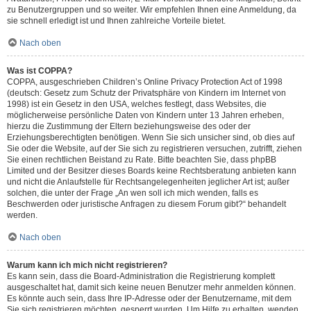
zu Benutzergruppen und so weiter. Wir empfehlen Ihnen eine Anmeldung, da
sie schnell erledigt ist und Ihnen zahlreiche Vorteile bietet.
Nach oben
Was ist COPPA?
COPPA, ausgeschrieben Children’s Online Privacy Protection Act of 1998
(deutsch: Gesetz zum Schutz der Privatsphäre von Kindern im Internet von
1998) ist ein Gesetz in den USA, welches festlegt, dass Websites, die
möglicherweise persönliche Daten von Kindern unter 13 Jahren erheben,
hierzu die Zustimmung der Eltern beziehungsweise des oder der
Erziehungsberechtigten benötigen. Wenn Sie sich unsicher sind, ob dies auf
Sie oder die Website, auf der Sie sich zu registrieren versuchen, zutrifft, ziehen
Sie einen rechtlichen Beistand zu Rate. Bitte beachten Sie, dass phpBB
Limited und der Besitzer dieses Boards keine Rechtsberatung anbieten kann
und nicht die Anlaufstelle für Rechtsangelegenheiten jeglicher Art ist; außer
solchen, die unter der Frage „An wen soll ich mich wenden, falls es
Beschwerden oder juristische Anfragen zu diesem Forum gibt?“ behandelt
werden.
Nach oben
Warum kann ich mich nicht registrieren?
Es kann sein, dass die Board-Administration die Registrierung komplett
ausgeschaltet hat, damit sich keine neuen Benutzer mehr anmelden können.
Es könnte auch sein, dass Ihre IP-Adresse oder der Benutzername, mit dem
Sie sich registrieren möchten, gesperrt wurden. Um Hilfe zu erhalten, wenden