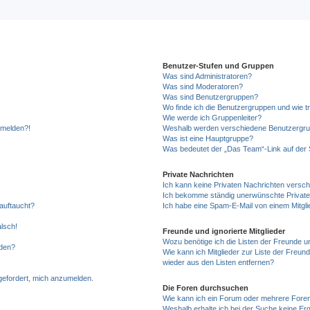
Benutzer-Stufen und Gruppen
Was sind Administratoren?
Was sind Moderatoren?
Was sind Benutzergruppen?
Wo finde ich die Benutzergruppen und wie tr
Wie werde ich Gruppenleiter?
anmelden?!
Weshalb werden verschiedene Benutzergrupp
Was ist eine Hauptgruppe?
Was bedeutet der „Das Team“-Link auf der S
Private Nachrichten
Ich kann keine Privaten Nachrichten versch
Ich bekomme ständig unerwünschte Private
auftaucht?
Ich habe eine Spam-E-Mail von einem Mitgli
alsch!
Freunde und ignorierte Mitglieder
Wozu benötige ich die Listen der Freunde un
rden?
Wie kann ich Mitglieder zur Liste der Freund
wieder aus den Listen entfernen?
fgefordert, mich anzumelden.
Die Foren durchsuchen
Wie kann ich ein Forum oder mehrere For
Weshalb erhalte ich bei der Suche keine Er