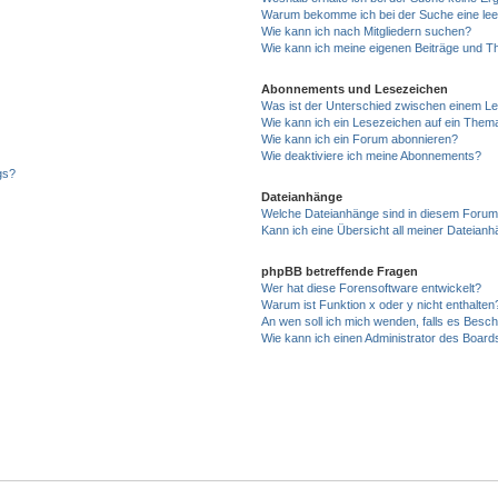
Warum bekomme ich bei der Suche eine lee
Wie kann ich nach Mitgliedern suchen?
Wie kann ich meine eigenen Beiträge und T
Abonnements und Lesezeichen
Was ist der Unterschied zwischen einem L
Wie kann ich ein Lesezeichen auf ein Them
Wie kann ich ein Forum abonnieren?
Wie deaktiviere ich meine Abonnements?
gs?
Dateianhänge
Welche Dateianhänge sind in diesem Forum
Kann ich eine Übersicht all meiner Dateian
phpBB betreffende Fragen
Wer hat diese Forensoftware entwickelt?
Warum ist Funktion x oder y nicht enthalten
An wen soll ich mich wenden, falls es Besc
Wie kann ich einen Administrator des Board