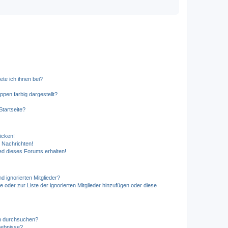
ete ich ihnen bei?
en farbig dargestellt?
tartseite?
icken!
 Nachrichten!
ed dieses Forums erhalten!
d ignorierten Mitglieder?
e oder zur Liste der ignorierten Mitglieder hinzufügen oder diese
en durchsuchen?
gebnisse?