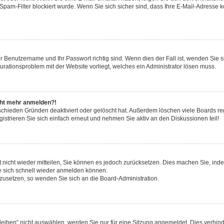
pam-Filter blockiert wurde. Wenn Sie sich sicher sind, dass Ihre E-Mail-Adresse 
hr Benutzername und Ihr Passwort richtig sind. Wenn dies der Fall ist, wenden Sie
gurationsproblem mit der Website vorliegt, welches ein Administrator lösen muss.
icht mehr anmelden?!
schieden Gründen deaktiviert oder gelöscht hat. Außerdem löschen viele Boards reg
strieren Sie sich einfach erneut und nehmen Sie aktiv an den Diskussionen teil!
rt nicht wieder mitteilen, Sie können es jedoch zurücksetzen. Dies machen Sie, in
e sich schnell wieder anmelden können.
ckzusetzen, so wenden Sie sich an die Board-Administration.
ben“ nicht auswählen, werden Sie nur für eine Sitzung angemeldet. Dies verhinde