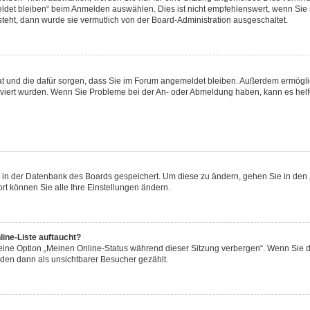
et bleiben“ beim Anmelden auswählen. Dies ist nicht empfehlenswert, wenn Sie s
steht, dann wurde sie vermutlich von der Board-Administration ausgeschaltet.
 hat und die dafür sorgen, dass Sie im Forum angemeldet bleiben. Außerdem ermögl
ktiviert wurden. Wenn Sie Probleme bei der An- oder Abmeldung haben, kann es hel
en in der Datenbank des Boards gespeichert. Um diese zu ändern, gehen Sie in den 
rt können Sie alle Ihre Einstellungen ändern.
ine-Liste auftaucht?
 eine Option „Meinen Online-Status während dieser Sitzung verbergen“. Wenn Sie d
rden dann als unsichtbarer Besucher gezählt.