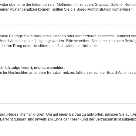
 Avatar über eine der folgenden vier Methoden hinzufügen: Gravatar, Galerie, Rem
inen Avatar benutzen können, sollten Sie die Board-Administration kontaktieren.
iele Beiträge Sie bislang erstellt haben oder identifizieren bestimmte Benutzer
 Board-Administration festgelegt wurden. Bitte schreiben Sie keine sinnlosen Beit
wird Ihren Rang unter Umständen einfach wieder zurücksetzen.
rde ich aufgefordert, mich anzumelden.
ion für Nachrichten an andere Benutzer nutzen, falls diese von der Board-Administ
f „Neues Thema“ klicken. Um auf einen Beitrag zu antworten, müssen Sie auf „Ant
e Berechtigungen sind jeweils am Ende der Foren- und der Beitragsansicht aufgeliste