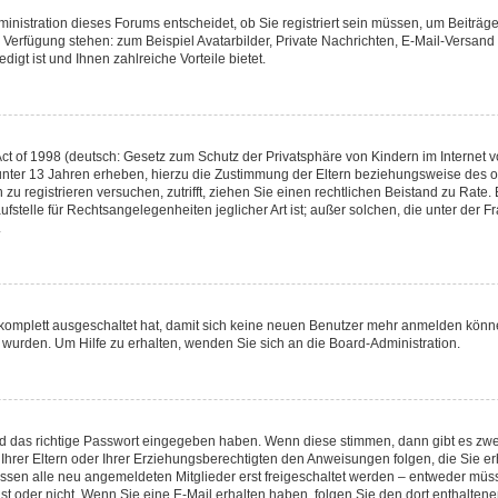
nistration dieses Forums entscheidet, ob Sie registriert sein müssen, um Beiträge z
ur Verfügung stehen: zum Beispiel Avatarbilder, Private Nachrichten, E-Mail-Versand
igt ist und Ihnen zahlreiche Vorteile bietet.
t of 1998 (deutsch: Gesetz zum Schutz der Privatsphäre von Kindern im Internet vo
unter 13 Jahren erheben, hierzu die Zustimmung der Eltern beziehungsweise des o
h zu registrieren versuchen, zutrifft, ziehen Sie einen rechtlichen Beistand zu Rat
stelle für Rechtsangelegenheiten jeglicher Art ist; außer solchen, die unter der 
.
 komplett ausgeschaltet hat, damit sich keine neuen Benutzer mehr anmelden könne
 wurden. Um Hilfe zu erhalten, wenden Sie sich an die Board-Administration.
nd das richtige Passwort eingegeben haben. Wenn diese stimmen, dann gibt es zw
Ihrer Eltern oder Ihrer Erziehungsberechtigten den Anweisungen folgen, die Sie erh
üssen alle neu angemeldeten Mitglieder erst freigeschaltet werden – entweder müsse
 ist oder nicht. Wenn Sie eine E-Mail erhalten haben, folgen Sie den dort enthalte