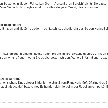
n Zeitzone. In diesem Fall sollten Sie im „Persönlichen Bereich“ die für Sie passend
 Sie noch nicht registriert sind, ist dies ein guter Grund, dies jetzt zu tun.
mer noch falsch!
ellt haben und die Zeit trotzdem noch falsch ist, geht die Uhr des Servers vermutlic
 installiert oder niemand hat das Forum bislang in Ihre Sprache übersetzt. Fragen 
t, würden wir uns freuen, wenn Sie es übersetzen würden. Weitere Informationen da
gezeigt werden?
men stehen. Eines dieser Bilder ist meist mit Ihrem Rang verknüpft: Oft sind dies S
auch als „Avatar“ bezeichnet. Es handelt sich hierbei in der Regel um ein persönl