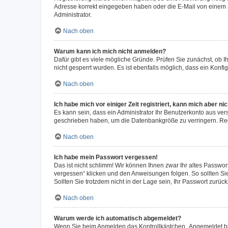
Adresse korrekt eingegeben haben oder die E-Mail von einem S
Administrator.
Nach oben
Warum kann ich mich nicht anmelden?
Dafür gibt es viele mögliche Gründe. Prüfen Sie zunächst, ob I
nicht gesperrt wurden. Es ist ebenfalls möglich, dass ein Konfi
Nach oben
Ich habe mich vor einiger Zeit registriert, kann mich aber n
Es kann sein, dass ein Administrator Ihr Benutzerkonto aus ver
geschrieben haben, um die Datenbankgröße zu verringern. Regi
Nach oben
Ich habe mein Passwort vergessen!
Das ist nicht schlimm! Wir können Ihnen zwar Ihr altes Passwo
vergessen“ klicken und den Anweisungen folgen. So sollten Si
Sollten Sie trotzdem nicht in der Lage sein, Ihr Passwort zurü
Nach oben
Warum werde ich automatisch abgemeldet?
Wenn Sie beim Anmelden das Kontrollkästchen „Angemeldet blei