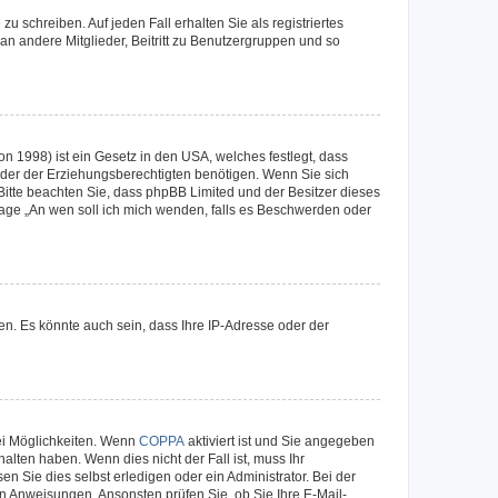
u schreiben. Auf jeden Fall erhalten Sie als registriertes
 an andere Mitglieder, Beitritt zu Benutzergruppen und so
n 1998) ist ein Gesetz in den USA, welches festlegt, dass
der der Erziehungsberechtigten benötigen. Wenn Sie sich
e. Bitte beachten Sie, dass phpBB Limited und der Besitzer dieses
Frage „An wen soll ich mich wenden, falls es Beschwerden oder
n. Es könnte auch sein, dass Ihre IP-Adresse oder der
ei Möglichkeiten. Wenn
COPPA
aktiviert ist und Sie angegeben
alten haben. Wenn dies nicht der Fall ist, muss Ihr
n Sie dies selbst erledigen oder ein Administrator. Bei der
nen Anweisungen. Ansonsten prüfen Sie, ob Sie Ihre E-Mail-