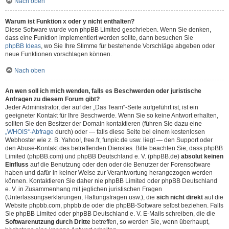
Nach oben
Warum ist Funktion x oder y nicht enthalten?
Diese Software wurde von phpBB Limited geschrieben. Wenn Sie denken,
dass eine Funktion implementiert werden sollte, dann besuchen Sie
phpBB Ideas
, wo Sie Ihre Stimme für bestehende Vorschläge abgeben oder
neue Funktionen vorschlagen können.
Nach oben
An wen soll ich mich wenden, falls es Beschwerden oder juristische
Anfragen zu diesem Forum gibt?
Jeder Administrator, der auf der „Das Team“-Seite aufgeführt ist, ist ein
geeigneter Kontakt für Ihre Beschwerde. Wenn Sie so keine Antwort erhalten,
sollten Sie den Besitzer der Domain kontaktieren (führen Sie dazu eine
„WHOIS“-Abfrage
durch) oder — falls diese Seite bei einem kostenlosen
Webhoster wie z. B. Yahoo!, free.fr, funpic.de usw. liegt — den Support oder
den Abuse-Kontakt des betreffenden Dienstes. Bitte beachten Sie, dass phpBB
Limited (phpBB.com) und phpBB Deutschland e. V. (phpBB.de)
absolut keinen
Einfluss
auf die Benutzung oder den oder die Benutzer der Forensoftware
haben und dafür in keiner Weise zur Verantwortung herangezogen werden
können. Kontaktieren Sie daher nie phpBB Limited oder phpBB Deutschland
e. V. in Zusammenhang mit jeglichen juristischen Fragen
(Unterlassungserklärungen, Haftungsfragen usw.), die
sich nicht direkt
auf die
Website phpbb.com, phpbb.de oder die phpBB-Software selbst beziehen. Falls
Sie phpBB Limited oder phpBB Deutschland e. V. E-Mails schreiben, die die
Softwarenutzung durch Dritte
betreffen, so werden Sie, wenn überhaupt,