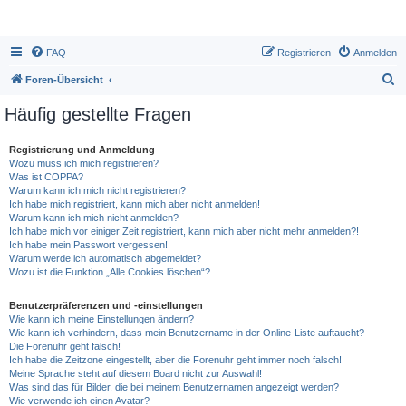
FAQ
Registrieren
Anmelden
S
Foren-Übersicht
u
Häufig gestellte Fragen
c
h
Registrierung und Anmeldung
Wozu muss ich mich registrieren?
e
Was ist COPPA?
Warum kann ich mich nicht registrieren?
Ich habe mich registriert, kann mich aber nicht anmelden!
Warum kann ich mich nicht anmelden?
Ich habe mich vor einiger Zeit registriert, kann mich aber nicht mehr anmelden?!
Ich habe mein Passwort vergessen!
Warum werde ich automatisch abgemeldet?
Wozu ist die Funktion „Alle Cookies löschen“?
Benutzerpräferenzen und -einstellungen
Wie kann ich meine Einstellungen ändern?
Wie kann ich verhindern, dass mein Benutzername in der Online-Liste auftaucht?
Die Forenuhr geht falsch!
Ich habe die Zeitzone eingestellt, aber die Forenuhr geht immer noch falsch!
Meine Sprache steht auf diesem Board nicht zur Auswahl!
Was sind das für Bilder, die bei meinem Benutzernamen angezeigt werden?
Wie verwende ich einen Avatar?