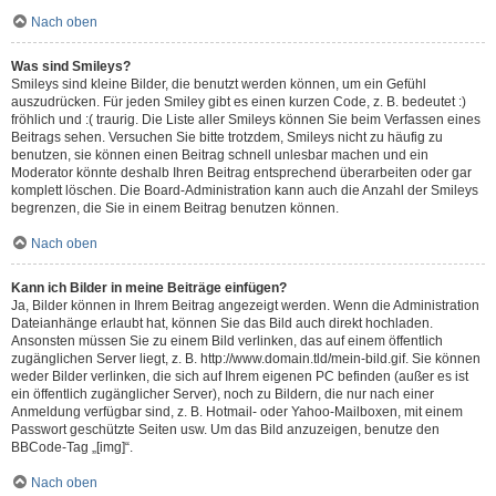
Nach oben
Was sind Smileys?
Smileys sind kleine Bilder, die benutzt werden können, um ein Gefühl
auszudrücken. Für jeden Smiley gibt es einen kurzen Code, z. B. bedeutet :)
fröhlich und :( traurig. Die Liste aller Smileys können Sie beim Verfassen eines
Beitrags sehen. Versuchen Sie bitte trotzdem, Smileys nicht zu häufig zu
benutzen, sie können einen Beitrag schnell unlesbar machen und ein
Moderator könnte deshalb Ihren Beitrag entsprechend überarbeiten oder gar
komplett löschen. Die Board-Administration kann auch die Anzahl der Smileys
begrenzen, die Sie in einem Beitrag benutzen können.
Nach oben
Kann ich Bilder in meine Beiträge einfügen?
Ja, Bilder können in Ihrem Beitrag angezeigt werden. Wenn die Administration
Dateianhänge erlaubt hat, können Sie das Bild auch direkt hochladen.
Ansonsten müssen Sie zu einem Bild verlinken, das auf einem öffentlich
zugänglichen Server liegt, z. B. http://www.domain.tld/mein-bild.gif. Sie können
weder Bilder verlinken, die sich auf Ihrem eigenen PC befinden (außer es ist
ein öffentlich zugänglicher Server), noch zu Bildern, die nur nach einer
Anmeldung verfügbar sind, z. B. Hotmail- oder Yahoo-Mailboxen, mit einem
Passwort geschützte Seiten usw. Um das Bild anzuzeigen, benutze den
BBCode-Tag „[img]“.
Nach oben