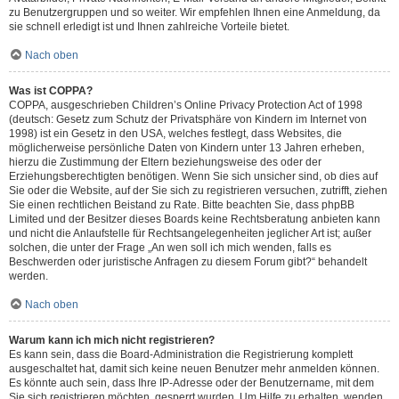
zu Benutzergruppen und so weiter. Wir empfehlen Ihnen eine Anmeldung, da
sie schnell erledigt ist und Ihnen zahlreiche Vorteile bietet.
Nach oben
Was ist COPPA?
COPPA, ausgeschrieben Children’s Online Privacy Protection Act of 1998
(deutsch: Gesetz zum Schutz der Privatsphäre von Kindern im Internet von
1998) ist ein Gesetz in den USA, welches festlegt, dass Websites, die
möglicherweise persönliche Daten von Kindern unter 13 Jahren erheben,
hierzu die Zustimmung der Eltern beziehungsweise des oder der
Erziehungsberechtigten benötigen. Wenn Sie sich unsicher sind, ob dies auf
Sie oder die Website, auf der Sie sich zu registrieren versuchen, zutrifft, ziehen
Sie einen rechtlichen Beistand zu Rate. Bitte beachten Sie, dass phpBB
Limited und der Besitzer dieses Boards keine Rechtsberatung anbieten kann
und nicht die Anlaufstelle für Rechtsangelegenheiten jeglicher Art ist; außer
solchen, die unter der Frage „An wen soll ich mich wenden, falls es
Beschwerden oder juristische Anfragen zu diesem Forum gibt?“ behandelt
werden.
Nach oben
Warum kann ich mich nicht registrieren?
Es kann sein, dass die Board-Administration die Registrierung komplett
ausgeschaltet hat, damit sich keine neuen Benutzer mehr anmelden können.
Es könnte auch sein, dass Ihre IP-Adresse oder der Benutzername, mit dem
Sie sich registrieren möchten, gesperrt wurden. Um Hilfe zu erhalten, wenden