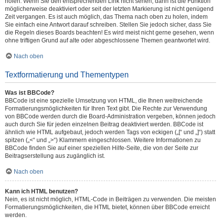
holen. Wenn Sie den entsprechenden Link nicht sehen, dann ist die Funktion
möglicherweise deaktiviert oder seit der letzten Markierung ist nicht genügend
Zeit vergangen. Es ist auch möglich, das Thema nach oben zu holen, indem
Sie einfach eine Antwort darauf schreiben. Stellen Sie jedoch sicher, dass Sie
die Regeln dieses Boards beachten! Es wird meist nicht gerne gesehen, wenn
ohne triftigen Grund auf alte oder abgeschlossene Themen geantwortet wird.
Nach oben
Textformatierung und Thementypen
Was ist BBCode?
BBCode ist eine spezielle Umsetzung von HTML, die Ihnen weitreichende
Formatierungsmöglichkeiten für Ihren Text gibt. Die Rechte zur Verwendung
von BBCode werden durch die Board-Administration vergeben, können jedoch
auch durch Sie für jeden einzelnen Beitrag deaktiviert werden. BBCode ist
ähnlich wie HTML aufgebaut, jedoch werden Tags von eckigen („[“ und „]“) statt
spitzen („<“ und „>“) Klammern eingeschlossen. Weitere Informationen zu
BBCode finden Sie auf einer speziellen Hilfe-Seite, die von der Seite zur
Beitragserstellung aus zugänglich ist.
Nach oben
Kann ich HTML benutzen?
Nein, es ist nicht möglich, HTML-Code in Beiträgen zu verwenden. Die meisten
Formatierungsmöglichkeiten, die HTML bietet, können über BBCode erreicht
werden.