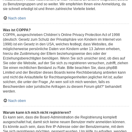
zu Benutzergruppen und so weiter. Wir empfehlen Ihnen eine Anmeldung, da
sie schnell erledigt ist und Ihnen zahlreiche Vorteile bietet.
Nach oben
Was ist COPPA?
COPPA, ausgeschrieben Children’s Online Privacy Protection Act of 1998
(deutsch: Gesetz zum Schutz der Privatsphäre von Kindern im Internet von
1998) ist ein Gesetz in den USA, welches festlegt, dass Websites, die
möglicherweise persönliche Daten von Kindern unter 13 Jahren erheben,
hierzu die Zustimmung der Eltern beziehungsweise des oder der
Erziehungsberechtigten benötigen. Wenn Sie sich unsicher sind, ob dies auf
Sie oder die Website, auf der Sie sich zu registrieren versuchen, zutrifft, ziehen
Sie einen rechtlichen Beistand zu Rate. Bitte beachten Sie, dass phpBB
Limited und der Besitzer dieses Boards keine Rechtsberatung anbieten kann
und nicht die Anlaufstelle für Rechtsangelegenheiten jeglicher Art ist; außer
solchen, die unter der Frage „An wen soll ich mich wenden, falls es
Beschwerden oder juristische Anfragen zu diesem Forum gibt?“ behandelt
werden.
Nach oben
Warum kann ich mich nicht registrieren?
Es kann sein, dass die Board-Administration die Registrierung komplett
ausgeschaltet hat, damit sich keine neuen Benutzer mehr anmelden können.
Es könnte auch sein, dass Ihre IP-Adresse oder der Benutzername, mit dem
Sie sich registrieren möchten, gesperrt wurden. Um Hilfe zu erhalten, wenden