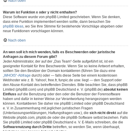
Nach oben
Warum ist Funktion x oder y nicht enthalten?
Diese Software wurde von phpBB Limited geschrieben. Wenn Sie denken,
dass eine Funktion implementiert werden sollte, dann besuchen Sie
phpBB Ideas
, wo Sie Ihre Stimme für bestehende Vorschläge abgeben oder
neue Funktionen vorschlagen können.
Nach oben
An wen soll ich mich wenden, falls es Beschwerden oder juristische
Anfragen zu diesem Forum gibt?
Jeder Administrator, der auf der „Das Team“-Seite aufgeführt ist, ist ein
geeigneter Kontakt für Ihre Beschwerde. Wenn Sie so keine Antwort erhalten,
sollten Sie den Besitzer der Domain kontaktieren (führen Sie dazu eine
„WHOIS“-Abfrage
durch) oder — falls diese Seite bei einem kostenlosen
Webhoster wie z. B. Yahoo!, free.fr, funpic.de usw. liegt — den Support oder
den Abuse-Kontakt des betreffenden Dienstes. Bitte beachten Sie, dass phpBB
Limited (phpBB.com) und phpBB Deutschland e. V. (phpBB.de)
absolut keinen
Einfluss
auf die Benutzung oder den oder die Benutzer der Forensoftware
haben und dafür in keiner Weise zur Verantwortung herangezogen werden
können. Kontaktieren Sie daher nie phpBB Limited oder phpBB Deutschland
e. V. in Zusammenhang mit jeglichen juristischen Fragen
(Unterlassungserklärungen, Haftungsfragen usw.), die
sich nicht direkt
auf die
Website phpbb.com, phpbb.de oder die phpBB-Software selbst beziehen. Falls
Sie phpBB Limited oder phpBB Deutschland e. V. E-Mails schreiben, die die
Softwarenutzung durch Dritte
betreffen, so werden Sie, wenn überhaupt,