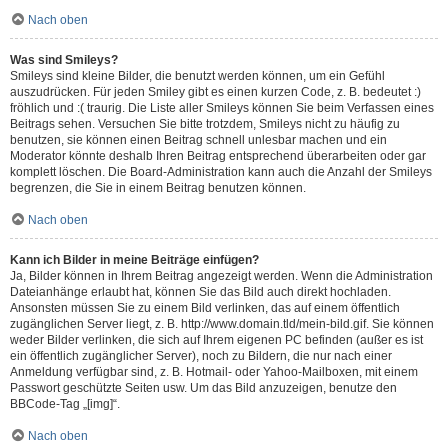
Nach oben
Was sind Smileys?
Smileys sind kleine Bilder, die benutzt werden können, um ein Gefühl
auszudrücken. Für jeden Smiley gibt es einen kurzen Code, z. B. bedeutet :)
fröhlich und :( traurig. Die Liste aller Smileys können Sie beim Verfassen eines
Beitrags sehen. Versuchen Sie bitte trotzdem, Smileys nicht zu häufig zu
benutzen, sie können einen Beitrag schnell unlesbar machen und ein
Moderator könnte deshalb Ihren Beitrag entsprechend überarbeiten oder gar
komplett löschen. Die Board-Administration kann auch die Anzahl der Smileys
begrenzen, die Sie in einem Beitrag benutzen können.
Nach oben
Kann ich Bilder in meine Beiträge einfügen?
Ja, Bilder können in Ihrem Beitrag angezeigt werden. Wenn die Administration
Dateianhänge erlaubt hat, können Sie das Bild auch direkt hochladen.
Ansonsten müssen Sie zu einem Bild verlinken, das auf einem öffentlich
zugänglichen Server liegt, z. B. http://www.domain.tld/mein-bild.gif. Sie können
weder Bilder verlinken, die sich auf Ihrem eigenen PC befinden (außer es ist
ein öffentlich zugänglicher Server), noch zu Bildern, die nur nach einer
Anmeldung verfügbar sind, z. B. Hotmail- oder Yahoo-Mailboxen, mit einem
Passwort geschützte Seiten usw. Um das Bild anzuzeigen, benutze den
BBCode-Tag „[img]“.
Nach oben