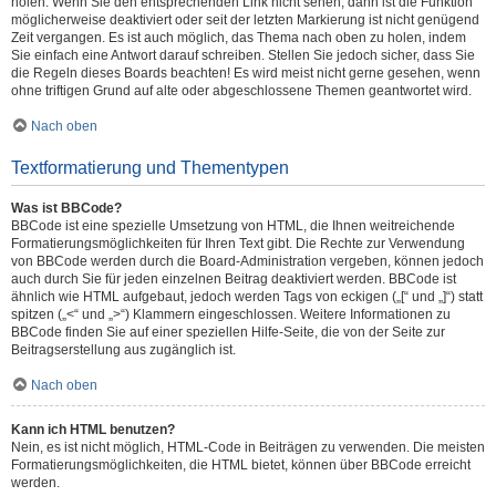
holen. Wenn Sie den entsprechenden Link nicht sehen, dann ist die Funktion
möglicherweise deaktiviert oder seit der letzten Markierung ist nicht genügend
Zeit vergangen. Es ist auch möglich, das Thema nach oben zu holen, indem
Sie einfach eine Antwort darauf schreiben. Stellen Sie jedoch sicher, dass Sie
die Regeln dieses Boards beachten! Es wird meist nicht gerne gesehen, wenn
ohne triftigen Grund auf alte oder abgeschlossene Themen geantwortet wird.
Nach oben
Textformatierung und Thementypen
Was ist BBCode?
BBCode ist eine spezielle Umsetzung von HTML, die Ihnen weitreichende
Formatierungsmöglichkeiten für Ihren Text gibt. Die Rechte zur Verwendung
von BBCode werden durch die Board-Administration vergeben, können jedoch
auch durch Sie für jeden einzelnen Beitrag deaktiviert werden. BBCode ist
ähnlich wie HTML aufgebaut, jedoch werden Tags von eckigen („[“ und „]“) statt
spitzen („<“ und „>“) Klammern eingeschlossen. Weitere Informationen zu
BBCode finden Sie auf einer speziellen Hilfe-Seite, die von der Seite zur
Beitragserstellung aus zugänglich ist.
Nach oben
Kann ich HTML benutzen?
Nein, es ist nicht möglich, HTML-Code in Beiträgen zu verwenden. Die meisten
Formatierungsmöglichkeiten, die HTML bietet, können über BBCode erreicht
werden.