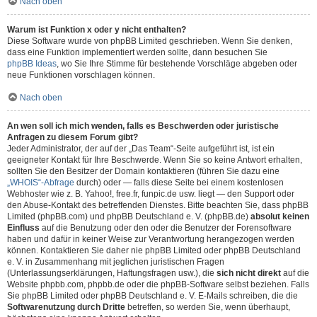
Nach oben
Warum ist Funktion x oder y nicht enthalten?
Diese Software wurde von phpBB Limited geschrieben. Wenn Sie denken,
dass eine Funktion implementiert werden sollte, dann besuchen Sie
phpBB Ideas
, wo Sie Ihre Stimme für bestehende Vorschläge abgeben oder
neue Funktionen vorschlagen können.
Nach oben
An wen soll ich mich wenden, falls es Beschwerden oder juristische
Anfragen zu diesem Forum gibt?
Jeder Administrator, der auf der „Das Team“-Seite aufgeführt ist, ist ein
geeigneter Kontakt für Ihre Beschwerde. Wenn Sie so keine Antwort erhalten,
sollten Sie den Besitzer der Domain kontaktieren (führen Sie dazu eine
„WHOIS“-Abfrage
durch) oder — falls diese Seite bei einem kostenlosen
Webhoster wie z. B. Yahoo!, free.fr, funpic.de usw. liegt — den Support oder
den Abuse-Kontakt des betreffenden Dienstes. Bitte beachten Sie, dass phpBB
Limited (phpBB.com) und phpBB Deutschland e. V. (phpBB.de)
absolut keinen
Einfluss
auf die Benutzung oder den oder die Benutzer der Forensoftware
haben und dafür in keiner Weise zur Verantwortung herangezogen werden
können. Kontaktieren Sie daher nie phpBB Limited oder phpBB Deutschland
e. V. in Zusammenhang mit jeglichen juristischen Fragen
(Unterlassungserklärungen, Haftungsfragen usw.), die
sich nicht direkt
auf die
Website phpbb.com, phpbb.de oder die phpBB-Software selbst beziehen. Falls
Sie phpBB Limited oder phpBB Deutschland e. V. E-Mails schreiben, die die
Softwarenutzung durch Dritte
betreffen, so werden Sie, wenn überhaupt,