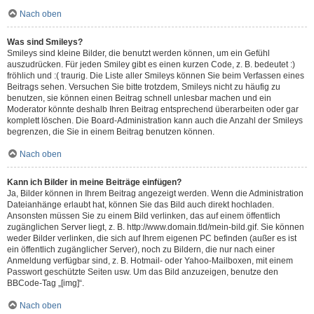
Nach oben
Was sind Smileys?
Smileys sind kleine Bilder, die benutzt werden können, um ein Gefühl
auszudrücken. Für jeden Smiley gibt es einen kurzen Code, z. B. bedeutet :)
fröhlich und :( traurig. Die Liste aller Smileys können Sie beim Verfassen eines
Beitrags sehen. Versuchen Sie bitte trotzdem, Smileys nicht zu häufig zu
benutzen, sie können einen Beitrag schnell unlesbar machen und ein
Moderator könnte deshalb Ihren Beitrag entsprechend überarbeiten oder gar
komplett löschen. Die Board-Administration kann auch die Anzahl der Smileys
begrenzen, die Sie in einem Beitrag benutzen können.
Nach oben
Kann ich Bilder in meine Beiträge einfügen?
Ja, Bilder können in Ihrem Beitrag angezeigt werden. Wenn die Administration
Dateianhänge erlaubt hat, können Sie das Bild auch direkt hochladen.
Ansonsten müssen Sie zu einem Bild verlinken, das auf einem öffentlich
zugänglichen Server liegt, z. B. http://www.domain.tld/mein-bild.gif. Sie können
weder Bilder verlinken, die sich auf Ihrem eigenen PC befinden (außer es ist
ein öffentlich zugänglicher Server), noch zu Bildern, die nur nach einer
Anmeldung verfügbar sind, z. B. Hotmail- oder Yahoo-Mailboxen, mit einem
Passwort geschützte Seiten usw. Um das Bild anzuzeigen, benutze den
BBCode-Tag „[img]“.
Nach oben