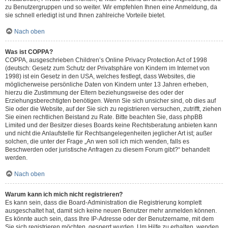
zu Benutzergruppen und so weiter. Wir empfehlen Ihnen eine Anmeldung, da
sie schnell erledigt ist und Ihnen zahlreiche Vorteile bietet.
Nach oben
Was ist COPPA?
COPPA, ausgeschrieben Children’s Online Privacy Protection Act of 1998
(deutsch: Gesetz zum Schutz der Privatsphäre von Kindern im Internet von
1998) ist ein Gesetz in den USA, welches festlegt, dass Websites, die
möglicherweise persönliche Daten von Kindern unter 13 Jahren erheben,
hierzu die Zustimmung der Eltern beziehungsweise des oder der
Erziehungsberechtigten benötigen. Wenn Sie sich unsicher sind, ob dies auf
Sie oder die Website, auf der Sie sich zu registrieren versuchen, zutrifft, ziehen
Sie einen rechtlichen Beistand zu Rate. Bitte beachten Sie, dass phpBB
Limited und der Besitzer dieses Boards keine Rechtsberatung anbieten kann
und nicht die Anlaufstelle für Rechtsangelegenheiten jeglicher Art ist; außer
solchen, die unter der Frage „An wen soll ich mich wenden, falls es
Beschwerden oder juristische Anfragen zu diesem Forum gibt?“ behandelt
werden.
Nach oben
Warum kann ich mich nicht registrieren?
Es kann sein, dass die Board-Administration die Registrierung komplett
ausgeschaltet hat, damit sich keine neuen Benutzer mehr anmelden können.
Es könnte auch sein, dass Ihre IP-Adresse oder der Benutzername, mit dem
Sie sich registrieren möchten, gesperrt wurden. Um Hilfe zu erhalten, wenden