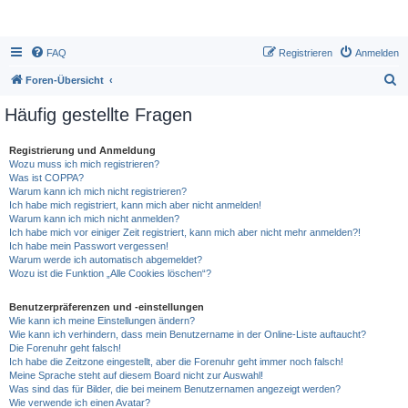
FAQ
Registrieren
Anmelden
S
Foren-Übersicht
u
Häufig gestellte Fragen
c
h
Registrierung und Anmeldung
Wozu muss ich mich registrieren?
e
Was ist COPPA?
Warum kann ich mich nicht registrieren?
Ich habe mich registriert, kann mich aber nicht anmelden!
Warum kann ich mich nicht anmelden?
Ich habe mich vor einiger Zeit registriert, kann mich aber nicht mehr anmelden?!
Ich habe mein Passwort vergessen!
Warum werde ich automatisch abgemeldet?
Wozu ist die Funktion „Alle Cookies löschen“?
Benutzerpräferenzen und -einstellungen
Wie kann ich meine Einstellungen ändern?
Wie kann ich verhindern, dass mein Benutzername in der Online-Liste auftaucht?
Die Forenuhr geht falsch!
Ich habe die Zeitzone eingestellt, aber die Forenuhr geht immer noch falsch!
Meine Sprache steht auf diesem Board nicht zur Auswahl!
Was sind das für Bilder, die bei meinem Benutzernamen angezeigt werden?
Wie verwende ich einen Avatar?