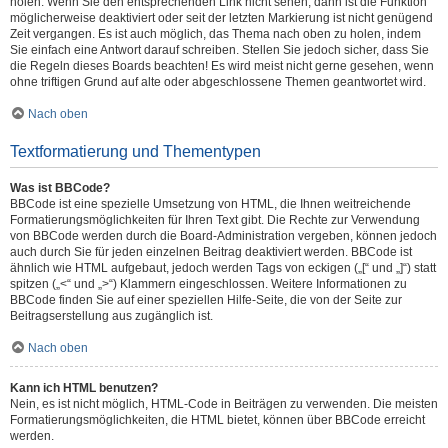
holen. Wenn Sie den entsprechenden Link nicht sehen, dann ist die Funktion
möglicherweise deaktiviert oder seit der letzten Markierung ist nicht genügend
Zeit vergangen. Es ist auch möglich, das Thema nach oben zu holen, indem
Sie einfach eine Antwort darauf schreiben. Stellen Sie jedoch sicher, dass Sie
die Regeln dieses Boards beachten! Es wird meist nicht gerne gesehen, wenn
ohne triftigen Grund auf alte oder abgeschlossene Themen geantwortet wird.
Nach oben
Textformatierung und Thementypen
Was ist BBCode?
BBCode ist eine spezielle Umsetzung von HTML, die Ihnen weitreichende
Formatierungsmöglichkeiten für Ihren Text gibt. Die Rechte zur Verwendung
von BBCode werden durch die Board-Administration vergeben, können jedoch
auch durch Sie für jeden einzelnen Beitrag deaktiviert werden. BBCode ist
ähnlich wie HTML aufgebaut, jedoch werden Tags von eckigen („[“ und „]“) statt
spitzen („<“ und „>“) Klammern eingeschlossen. Weitere Informationen zu
BBCode finden Sie auf einer speziellen Hilfe-Seite, die von der Seite zur
Beitragserstellung aus zugänglich ist.
Nach oben
Kann ich HTML benutzen?
Nein, es ist nicht möglich, HTML-Code in Beiträgen zu verwenden. Die meisten
Formatierungsmöglichkeiten, die HTML bietet, können über BBCode erreicht
werden.