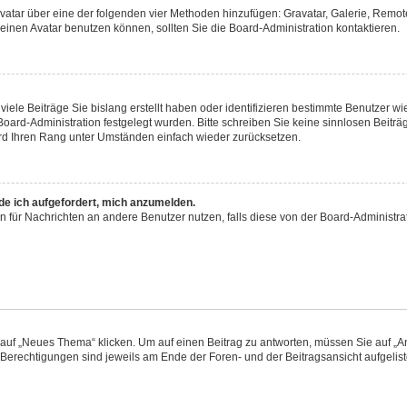
 Avatar über eine der folgenden vier Methoden hinzufügen: Gravatar, Galerie, Rem
inen Avatar benutzen können, sollten Sie die Board-Administration kontaktieren.
iele Beiträge Sie bislang erstellt haben oder identifizieren bestimmte Benutzer
 Board-Administration festgelegt wurden. Bitte schreiben Sie keine sinnlosen Beit
wird Ihren Rang unter Umständen einfach wieder zurücksetzen.
rde ich aufgefordert, mich anzumelden.
ion für Nachrichten an andere Benutzer nutzen, falls diese von der Board-Administ
f „Neues Thema“ klicken. Um auf einen Beitrag zu antworten, müssen Sie auf „Ant
e Berechtigungen sind jeweils am Ende der Foren- und der Beitragsansicht aufgeliste