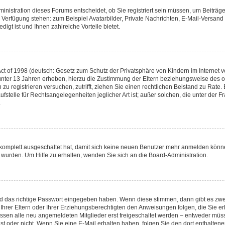
nistration dieses Forums entscheidet, ob Sie registriert sein müssen, um Beiträge z
ur Verfügung stehen: zum Beispiel Avatarbilder, Private Nachrichten, E-Mail-Versand
igt ist und Ihnen zahlreiche Vorteile bietet.
t of 1998 (deutsch: Gesetz zum Schutz der Privatsphäre von Kindern im Internet vo
unter 13 Jahren erheben, hierzu die Zustimmung der Eltern beziehungsweise des o
h zu registrieren versuchen, zutrifft, ziehen Sie einen rechtlichen Beistand zu Rat
stelle für Rechtsangelegenheiten jeglicher Art ist; außer solchen, die unter der 
.
 komplett ausgeschaltet hat, damit sich keine neuen Benutzer mehr anmelden könne
 wurden. Um Hilfe zu erhalten, wenden Sie sich an die Board-Administration.
nd das richtige Passwort eingegeben haben. Wenn diese stimmen, dann gibt es zw
Ihrer Eltern oder Ihrer Erziehungsberechtigten den Anweisungen folgen, die Sie erh
üssen alle neu angemeldeten Mitglieder erst freigeschaltet werden – entweder müsse
 ist oder nicht. Wenn Sie eine E-Mail erhalten haben, folgen Sie den dort enthalte