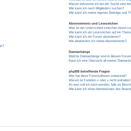
Warum bekomme ich bei der Suche eine lee
Wie kann ich nach Mitgliedern suchen?
Wie kann ich meine eigenen Beiträge und T
Abonnements und Lesezeichen
Was ist der Unterschied zwischen einem L
Wie kann ich ein Lesezeichen auf ein Them
Wie kann ich ein Forum abonnieren?
Wie deaktiviere ich meine Abonnements?
gs?
Dateianhänge
Welche Dateianhänge sind in diesem Forum
Kann ich eine Übersicht all meiner Dateian
phpBB betreffende Fragen
Wer hat diese Forensoftware entwickelt?
Warum ist Funktion x oder y nicht enthalten
An wen soll ich mich wenden, falls es Besc
Wie kann ich einen Administrator des Board