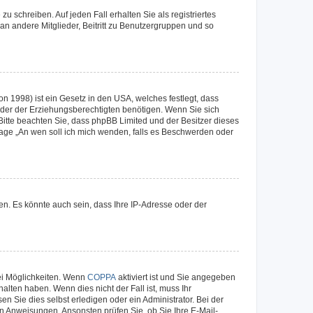
u schreiben. Auf jeden Fall erhalten Sie als registriertes
 an andere Mitglieder, Beitritt zu Benutzergruppen und so
n 1998) ist ein Gesetz in den USA, welches festlegt, dass
der der Erziehungsberechtigten benötigen. Wenn Sie sich
e. Bitte beachten Sie, dass phpBB Limited und der Besitzer dieses
Frage „An wen soll ich mich wenden, falls es Beschwerden oder
n. Es könnte auch sein, dass Ihre IP-Adresse oder der
ei Möglichkeiten. Wenn
COPPA
aktiviert ist und Sie angegeben
alten haben. Wenn dies nicht der Fall ist, muss Ihr
n Sie dies selbst erledigen oder ein Administrator. Bei der
nen Anweisungen. Ansonsten prüfen Sie, ob Sie Ihre E-Mail-