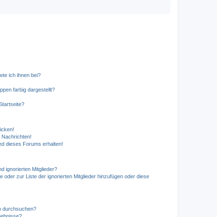
ete ich ihnen bei?
en farbig dargestellt?
tartseite?
icken!
 Nachrichten!
ed dieses Forums erhalten!
d ignorierten Mitglieder?
e oder zur Liste der ignorierten Mitglieder hinzufügen oder diese
en durchsuchen?
gebnisse?