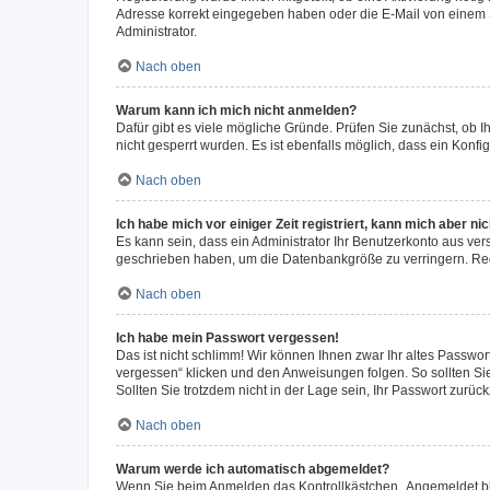
Adresse korrekt eingegeben haben oder die E-Mail von einem S
Administrator.
Nach oben
Warum kann ich mich nicht anmelden?
Dafür gibt es viele mögliche Gründe. Prüfen Sie zunächst, ob I
nicht gesperrt wurden. Es ist ebenfalls möglich, dass ein Konfi
Nach oben
Ich habe mich vor einiger Zeit registriert, kann mich aber n
Es kann sein, dass ein Administrator Ihr Benutzerkonto aus ver
geschrieben haben, um die Datenbankgröße zu verringern. Regi
Nach oben
Ich habe mein Passwort vergessen!
Das ist nicht schlimm! Wir können Ihnen zwar Ihr altes Passwo
vergessen“ klicken und den Anweisungen folgen. So sollten Si
Sollten Sie trotzdem nicht in der Lage sein, Ihr Passwort zurü
Nach oben
Warum werde ich automatisch abgemeldet?
Wenn Sie beim Anmelden das Kontrollkästchen „Angemeldet blei