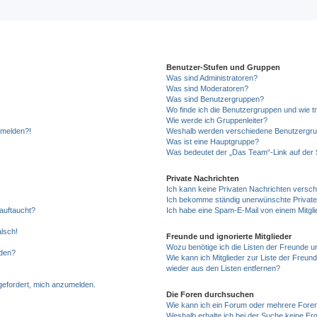
Benutzer-Stufen und Gruppen
Was sind Administratoren?
Was sind Moderatoren?
Was sind Benutzergruppen?
Wo finde ich die Benutzergruppen und wie tr
Wie werde ich Gruppenleiter?
anmelden?!
Weshalb werden verschiedene Benutzergrupp
Was ist eine Hauptgruppe?
Was bedeutet der „Das Team“-Link auf der S
Private Nachrichten
Ich kann keine Privaten Nachrichten versch
Ich bekomme ständig unerwünschte Private
auftaucht?
Ich habe eine Spam-E-Mail von einem Mitgli
alsch!
Freunde und ignorierte Mitglieder
Wozu benötige ich die Listen der Freunde un
rden?
Wie kann ich Mitglieder zur Liste der Freund
wieder aus den Listen entfernen?
fgefordert, mich anzumelden.
Die Foren durchsuchen
Wie kann ich ein Forum oder mehrere For
Weshalb erhalte ich bei der Suche keine Er