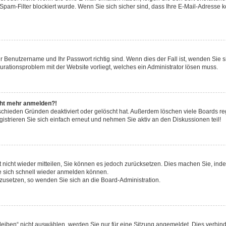
pam-Filter blockiert wurde. Wenn Sie sich sicher sind, dass Ihre E-Mail-Adresse 
hr Benutzername und Ihr Passwort richtig sind. Wenn dies der Fall ist, wenden Sie
gurationsproblem mit der Website vorliegt, welches ein Administrator lösen muss.
icht mehr anmelden?!
schieden Gründen deaktiviert oder gelöscht hat. Außerdem löschen viele Boards reg
strieren Sie sich einfach erneut und nehmen Sie aktiv an den Diskussionen teil!
rt nicht wieder mitteilen, Sie können es jedoch zurücksetzen. Dies machen Sie, in
e sich schnell wieder anmelden können.
ckzusetzen, so wenden Sie sich an die Board-Administration.
ben“ nicht auswählen, werden Sie nur für eine Sitzung angemeldet. Dies verhinde