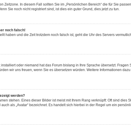
n Zeitzone. In diesem Fall sollten Sie im „Persönlichen Bereich“ die für Sie passend
 Sie noch nicht registriert sind, ist dies ein guter Grund, dies jetzt zu tun.
mer noch falsch!
ellt haben und die Zeit trotzdem noch falsch ist, geht die Uhr des Servers vermutlic
 installiert oder niemand hat das Forum bislang in Ihre Sprache übersetzt. Fragen 
t, würden wir uns freuen, wenn Sie es übersetzen würden. Weitere Informationen da
gezeigt werden?
men stehen. Eines dieser Bilder ist meist mit Ihrem Rang verknüpft: Oft sind dies S
auch als „Avatar“ bezeichnet. Es handelt sich hierbei in der Regel um ein persönl