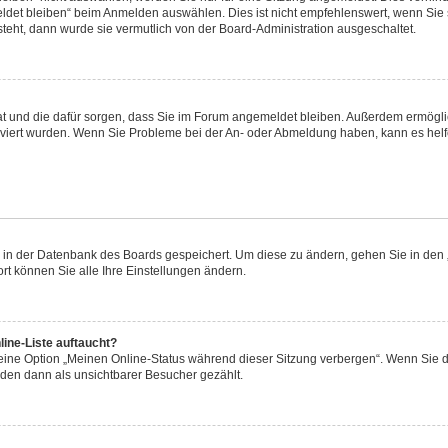
et bleiben“ beim Anmelden auswählen. Dies ist nicht empfehlenswert, wenn Sie s
steht, dann wurde sie vermutlich von der Board-Administration ausgeschaltet.
 hat und die dafür sorgen, dass Sie im Forum angemeldet bleiben. Außerdem ermögl
ktiviert wurden. Wenn Sie Probleme bei der An- oder Abmeldung haben, kann es hel
en in der Datenbank des Boards gespeichert. Um diese zu ändern, gehen Sie in den 
rt können Sie alle Ihre Einstellungen ändern.
ine-Liste auftaucht?
 eine Option „Meinen Online-Status während dieser Sitzung verbergen“. Wenn Sie d
rden dann als unsichtbarer Besucher gezählt.