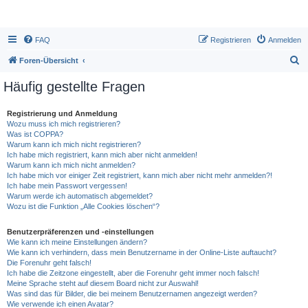
FAQ
Registrieren
Anmelden
S
Foren-Übersicht
u
Häufig gestellte Fragen
c
h
Registrierung und Anmeldung
Wozu muss ich mich registrieren?
e
Was ist COPPA?
Warum kann ich mich nicht registrieren?
Ich habe mich registriert, kann mich aber nicht anmelden!
Warum kann ich mich nicht anmelden?
Ich habe mich vor einiger Zeit registriert, kann mich aber nicht mehr anmelden?!
Ich habe mein Passwort vergessen!
Warum werde ich automatisch abgemeldet?
Wozu ist die Funktion „Alle Cookies löschen“?
Benutzerpräferenzen und -einstellungen
Wie kann ich meine Einstellungen ändern?
Wie kann ich verhindern, dass mein Benutzername in der Online-Liste auftaucht?
Die Forenuhr geht falsch!
Ich habe die Zeitzone eingestellt, aber die Forenuhr geht immer noch falsch!
Meine Sprache steht auf diesem Board nicht zur Auswahl!
Was sind das für Bilder, die bei meinem Benutzernamen angezeigt werden?
Wie verwende ich einen Avatar?