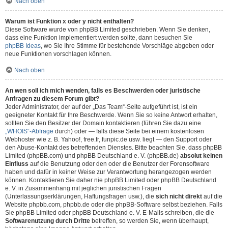
Nach oben
Warum ist Funktion x oder y nicht enthalten?
Diese Software wurde von phpBB Limited geschrieben. Wenn Sie denken,
dass eine Funktion implementiert werden sollte, dann besuchen Sie
phpBB Ideas
, wo Sie Ihre Stimme für bestehende Vorschläge abgeben oder
neue Funktionen vorschlagen können.
Nach oben
An wen soll ich mich wenden, falls es Beschwerden oder juristische
Anfragen zu diesem Forum gibt?
Jeder Administrator, der auf der „Das Team“-Seite aufgeführt ist, ist ein
geeigneter Kontakt für Ihre Beschwerde. Wenn Sie so keine Antwort erhalten,
sollten Sie den Besitzer der Domain kontaktieren (führen Sie dazu eine
„WHOIS“-Abfrage
durch) oder — falls diese Seite bei einem kostenlosen
Webhoster wie z. B. Yahoo!, free.fr, funpic.de usw. liegt — den Support oder
den Abuse-Kontakt des betreffenden Dienstes. Bitte beachten Sie, dass phpBB
Limited (phpBB.com) und phpBB Deutschland e. V. (phpBB.de)
absolut keinen
Einfluss
auf die Benutzung oder den oder die Benutzer der Forensoftware
haben und dafür in keiner Weise zur Verantwortung herangezogen werden
können. Kontaktieren Sie daher nie phpBB Limited oder phpBB Deutschland
e. V. in Zusammenhang mit jeglichen juristischen Fragen
(Unterlassungserklärungen, Haftungsfragen usw.), die
sich nicht direkt
auf die
Website phpbb.com, phpbb.de oder die phpBB-Software selbst beziehen. Falls
Sie phpBB Limited oder phpBB Deutschland e. V. E-Mails schreiben, die die
Softwarenutzung durch Dritte
betreffen, so werden Sie, wenn überhaupt,