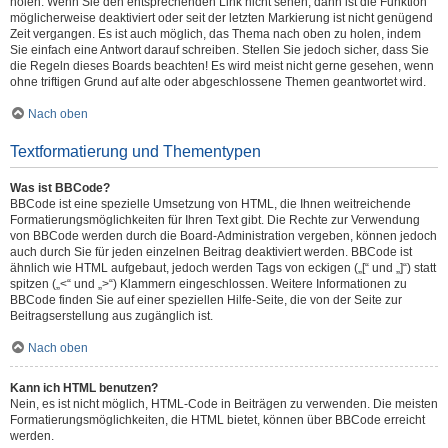
holen. Wenn Sie den entsprechenden Link nicht sehen, dann ist die Funktion
möglicherweise deaktiviert oder seit der letzten Markierung ist nicht genügend
Zeit vergangen. Es ist auch möglich, das Thema nach oben zu holen, indem
Sie einfach eine Antwort darauf schreiben. Stellen Sie jedoch sicher, dass Sie
die Regeln dieses Boards beachten! Es wird meist nicht gerne gesehen, wenn
ohne triftigen Grund auf alte oder abgeschlossene Themen geantwortet wird.
Nach oben
Textformatierung und Thementypen
Was ist BBCode?
BBCode ist eine spezielle Umsetzung von HTML, die Ihnen weitreichende
Formatierungsmöglichkeiten für Ihren Text gibt. Die Rechte zur Verwendung
von BBCode werden durch die Board-Administration vergeben, können jedoch
auch durch Sie für jeden einzelnen Beitrag deaktiviert werden. BBCode ist
ähnlich wie HTML aufgebaut, jedoch werden Tags von eckigen („[“ und „]“) statt
spitzen („<“ und „>“) Klammern eingeschlossen. Weitere Informationen zu
BBCode finden Sie auf einer speziellen Hilfe-Seite, die von der Seite zur
Beitragserstellung aus zugänglich ist.
Nach oben
Kann ich HTML benutzen?
Nein, es ist nicht möglich, HTML-Code in Beiträgen zu verwenden. Die meisten
Formatierungsmöglichkeiten, die HTML bietet, können über BBCode erreicht
werden.