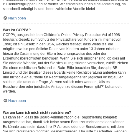
zu Benutzergruppen und so weiter. Wir empfehlen Ihnen eine Anmeldung, da
sie schnell erledigt ist und Ihnen zahlreiche Vorteile bietet.
Nach oben
Was ist COPPA?
COPPA, ausgeschrieben Children’s Online Privacy Protection Act of 1998
(deutsch: Gesetz zum Schutz der Privatsphäre von Kindern im Internet von
1998) ist ein Gesetz in den USA, welches festlegt, dass Websites, die
möglicherweise persönliche Daten von Kindern unter 13 Jahren erheben,
hierzu die Zustimmung der Eltern beziehungsweise des oder der
Erziehungsberechtigten benötigen. Wenn Sie sich unsicher sind, ob dies auf
Sie oder die Website, auf der Sie sich zu registrieren versuchen, zutrifft, ziehen
Sie einen rechtlichen Beistand zu Rate. Bitte beachten Sie, dass phpBB
Limited und der Besitzer dieses Boards keine Rechtsberatung anbieten kann
und nicht die Anlaufstelle für Rechtsangelegenheiten jeglicher Art ist; außer
solchen, die unter der Frage „An wen soll ich mich wenden, falls es
Beschwerden oder juristische Anfragen zu diesem Forum gibt?“ behandelt
werden.
Nach oben
Warum kann ich mich nicht registrieren?
Es kann sein, dass die Board-Administration die Registrierung komplett
ausgeschaltet hat, damit sich keine neuen Benutzer mehr anmelden können.
Es könnte auch sein, dass Ihre IP-Adresse oder der Benutzername, mit dem
Sie sich registrieren möchten, gesperrt wurden. Um Hilfe zu erhalten, wenden