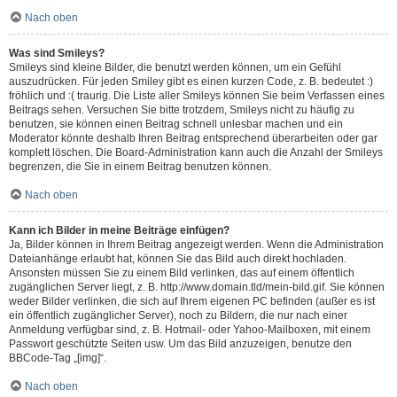
Nach oben
Was sind Smileys?
Smileys sind kleine Bilder, die benutzt werden können, um ein Gefühl
auszudrücken. Für jeden Smiley gibt es einen kurzen Code, z. B. bedeutet :)
fröhlich und :( traurig. Die Liste aller Smileys können Sie beim Verfassen eines
Beitrags sehen. Versuchen Sie bitte trotzdem, Smileys nicht zu häufig zu
benutzen, sie können einen Beitrag schnell unlesbar machen und ein
Moderator könnte deshalb Ihren Beitrag entsprechend überarbeiten oder gar
komplett löschen. Die Board-Administration kann auch die Anzahl der Smileys
begrenzen, die Sie in einem Beitrag benutzen können.
Nach oben
Kann ich Bilder in meine Beiträge einfügen?
Ja, Bilder können in Ihrem Beitrag angezeigt werden. Wenn die Administration
Dateianhänge erlaubt hat, können Sie das Bild auch direkt hochladen.
Ansonsten müssen Sie zu einem Bild verlinken, das auf einem öffentlich
zugänglichen Server liegt, z. B. http://www.domain.tld/mein-bild.gif. Sie können
weder Bilder verlinken, die sich auf Ihrem eigenen PC befinden (außer es ist
ein öffentlich zugänglicher Server), noch zu Bildern, die nur nach einer
Anmeldung verfügbar sind, z. B. Hotmail- oder Yahoo-Mailboxen, mit einem
Passwort geschützte Seiten usw. Um das Bild anzuzeigen, benutze den
BBCode-Tag „[img]“.
Nach oben