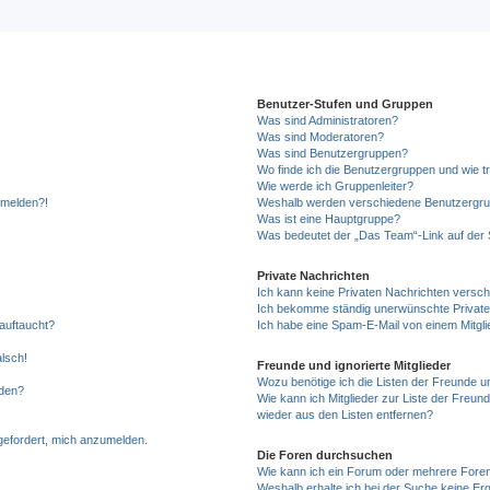
Benutzer-Stufen und Gruppen
Was sind Administratoren?
Was sind Moderatoren?
Was sind Benutzergruppen?
Wo finde ich die Benutzergruppen und wie tr
Wie werde ich Gruppenleiter?
anmelden?!
Weshalb werden verschiedene Benutzergrupp
Was ist eine Hauptgruppe?
Was bedeutet der „Das Team“-Link auf der S
Private Nachrichten
Ich kann keine Privaten Nachrichten versch
Ich bekomme ständig unerwünschte Private
auftaucht?
Ich habe eine Spam-E-Mail von einem Mitgli
alsch!
Freunde und ignorierte Mitglieder
Wozu benötige ich die Listen der Freunde un
rden?
Wie kann ich Mitglieder zur Liste der Freund
wieder aus den Listen entfernen?
fgefordert, mich anzumelden.
Die Foren durchsuchen
Wie kann ich ein Forum oder mehrere For
Weshalb erhalte ich bei der Suche keine Er