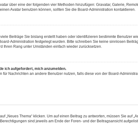
 Avatar über eine der folgenden vier Methoden hinzufügen: Gravatar, Galerie, Rem
inen Avatar benutzen können, sollten Sie die Board-Administration kontaktieren.
iele Beiträge Sie bislang erstellt haben oder identifizieren bestimmte Benutzer
 Board-Administration festgelegt wurden. Bitte schreiben Sie keine sinnlosen Beit
wird Ihren Rang unter Umständen einfach wieder zurücksetzen.
rde ich aufgefordert, mich anzumelden.
ion für Nachrichten an andere Benutzer nutzen, falls diese von der Board-Administ
f „Neues Thema“ klicken. Um auf einen Beitrag zu antworten, müssen Sie auf „Ant
e Berechtigungen sind jeweils am Ende der Foren- und der Beitragsansicht aufgeliste