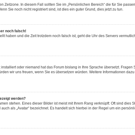
n Zeitzone. In diesem Fall sollten Sie im „Persönlichen Bereich“ die für Sie passend
 Sie noch nicht registriert sind, ist dies ein guter Grund, dies jetzt zu tun.
mer noch falsch!
ellt haben und die Zeit trotzdem noch falsch ist, geht die Uhr des Servers vermutlic
 installiert oder niemand hat das Forum bislang in Ihre Sprache übersetzt. Fragen 
t, würden wir uns freuen, wenn Sie es übersetzen würden. Weitere Informationen da
gezeigt werden?
men stehen. Eines dieser Bilder ist meist mit Ihrem Rang verknüpft: Oft sind dies S
auch als „Avatar“ bezeichnet. Es handelt sich hierbei in der Regel um ein persönl