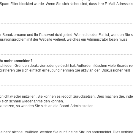
pam-Filter blockiert wurde. Wenn Sie sich sicher sind, dass Ihre E-Mail-Adresse 
hr Benutzername und Ihr Passwort richtig sind. Wenn dies der Fall ist, wenden Sie
gurationsproblem mit der Website vorliegt, welches ein Administrator lösen muss.
icht mehr anmelden?!
schieden Gründen deaktiviert oder gelöscht hat. Außerdem löschen viele Boards reg
strieren Sie sich einfach erneut und nehmen Sie aktiv an den Diskussionen teil!
rt nicht wieder mitteilen, Sie können es jedoch zurücksetzen. Dies machen Sie, in
e sich schnell wieder anmelden können.
ckzusetzen, so wenden Sie sich an die Board-Administration.
ben“ nicht auswählen, werden Sie nur für eine Sitzung angemeldet. Dies verhinde