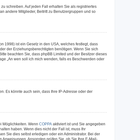
u schreiben. Auf jeden Fall erhalten Sie als registriertes
 an andere Mitglieder, Beitritt zu Benutzergruppen und so
n 1998) ist ein Gesetz in den USA, welches festlegt, dass
der der Erziehungsberechtigten benötigen. Wenn Sie sich
e. Bitte beachten Sie, dass phpBB Limited und der Besitzer dieses
Frage „An wen soll ich mich wenden, falls es Beschwerden oder
n. Es könnte auch sein, dass Ihre IP-Adresse oder der
ei Möglichkeiten. Wenn
COPPA
aktiviert ist und Sie angegeben
alten haben. Wenn dies nicht der Fall ist, muss Ihr
n Sie dies selbst erledigen oder ein Administrator. Bei der
nen Anweisungen. Ansonsten prüfen Sie, ob Sie Ihre E-Mail-