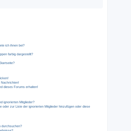
ete ich ihnen bei?
en farbig dargestellt?
tartseite?
icken!
 Nachrichten!
ed dieses Forums erhalten!
d ignorierten Mitglieder?
e oder zur Liste der ignorierten Mitglieder hinzufügen oder diese
en durchsuchen?
gebnisse?