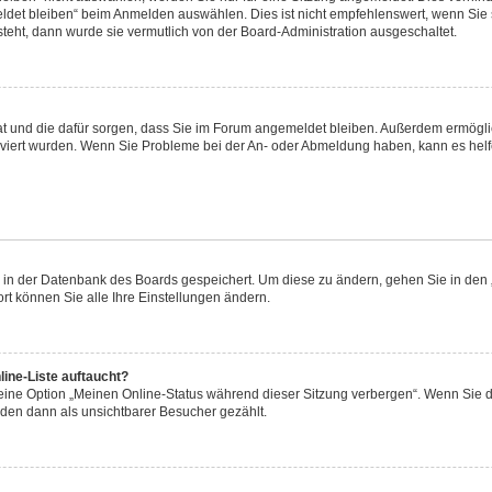
et bleiben“ beim Anmelden auswählen. Dies ist nicht empfehlenswert, wenn Sie s
steht, dann wurde sie vermutlich von der Board-Administration ausgeschaltet.
 hat und die dafür sorgen, dass Sie im Forum angemeldet bleiben. Außerdem ermögl
ktiviert wurden. Wenn Sie Probleme bei der An- oder Abmeldung haben, kann es hel
en in der Datenbank des Boards gespeichert. Um diese zu ändern, gehen Sie in den 
rt können Sie alle Ihre Einstellungen ändern.
ine-Liste auftaucht?
 eine Option „Meinen Online-Status während dieser Sitzung verbergen“. Wenn Sie d
rden dann als unsichtbarer Besucher gezählt.