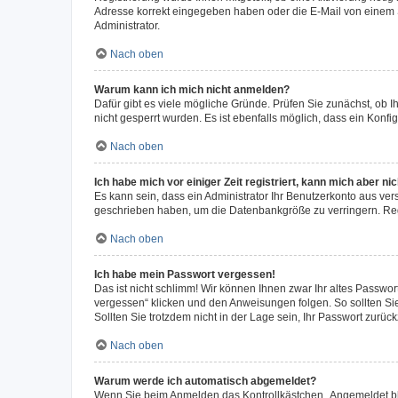
Adresse korrekt eingegeben haben oder die E-Mail von einem S
Administrator.
Nach oben
Warum kann ich mich nicht anmelden?
Dafür gibt es viele mögliche Gründe. Prüfen Sie zunächst, ob I
nicht gesperrt wurden. Es ist ebenfalls möglich, dass ein Konfi
Nach oben
Ich habe mich vor einiger Zeit registriert, kann mich aber n
Es kann sein, dass ein Administrator Ihr Benutzerkonto aus ver
geschrieben haben, um die Datenbankgröße zu verringern. Regi
Nach oben
Ich habe mein Passwort vergessen!
Das ist nicht schlimm! Wir können Ihnen zwar Ihr altes Passwo
vergessen“ klicken und den Anweisungen folgen. So sollten Si
Sollten Sie trotzdem nicht in der Lage sein, Ihr Passwort zurü
Nach oben
Warum werde ich automatisch abgemeldet?
Wenn Sie beim Anmelden das Kontrollkästchen „Angemeldet blei