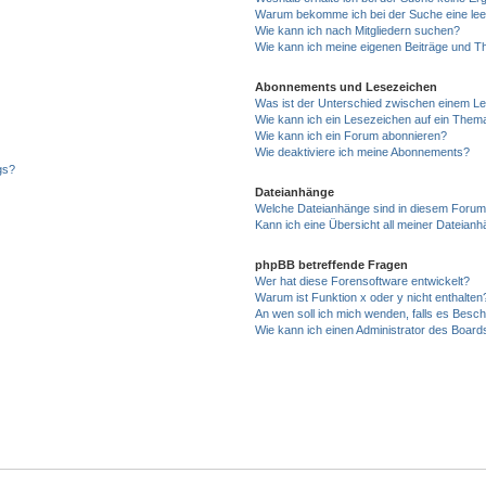
Warum bekomme ich bei der Suche eine lee
Wie kann ich nach Mitgliedern suchen?
Wie kann ich meine eigenen Beiträge und T
Abonnements und Lesezeichen
Was ist der Unterschied zwischen einem L
Wie kann ich ein Lesezeichen auf ein Them
Wie kann ich ein Forum abonnieren?
Wie deaktiviere ich meine Abonnements?
gs?
Dateianhänge
Welche Dateianhänge sind in diesem Forum
Kann ich eine Übersicht all meiner Dateian
phpBB betreffende Fragen
Wer hat diese Forensoftware entwickelt?
Warum ist Funktion x oder y nicht enthalten
An wen soll ich mich wenden, falls es Besc
Wie kann ich einen Administrator des Board