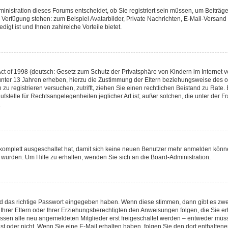
nistration dieses Forums entscheidet, ob Sie registriert sein müssen, um Beiträge z
ur Verfügung stehen: zum Beispiel Avatarbilder, Private Nachrichten, E-Mail-Versand
igt ist und Ihnen zahlreiche Vorteile bietet.
t of 1998 (deutsch: Gesetz zum Schutz der Privatsphäre von Kindern im Internet vo
unter 13 Jahren erheben, hierzu die Zustimmung der Eltern beziehungsweise des o
h zu registrieren versuchen, zutrifft, ziehen Sie einen rechtlichen Beistand zu Rat
stelle für Rechtsangelegenheiten jeglicher Art ist; außer solchen, die unter der 
.
 komplett ausgeschaltet hat, damit sich keine neuen Benutzer mehr anmelden könne
 wurden. Um Hilfe zu erhalten, wenden Sie sich an die Board-Administration.
nd das richtige Passwort eingegeben haben. Wenn diese stimmen, dann gibt es zw
Ihrer Eltern oder Ihrer Erziehungsberechtigten den Anweisungen folgen, die Sie erh
üssen alle neu angemeldeten Mitglieder erst freigeschaltet werden – entweder müsse
 ist oder nicht. Wenn Sie eine E-Mail erhalten haben, folgen Sie den dort enthalte