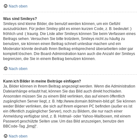
Nach oben
Was sind Smileys?
Smileys sind kleine Bilder, die benutzt werden können, um ein Gefühl
auszudrücken. Für jeden Smiley gibt es einen kurzen Code, z. B. bedeutet :)
fröhlich und :( traurig. Die Liste aller Smileys können Sie beim Verfassen eines
Beitrags sehen. Versuchen Sie bitte trotzdem, Smileys nicht zu häufig zu
benutzen, sie können einen Beitrag schnell unlesbar machen und ein
Moderator könnte deshalb Ihren Beitrag entsprechend überarbeiten oder gar
komplett löschen. Die Board-Administration kann auch die Anzahl der Smileys
begrenzen, die Sie in einem Beitrag benutzen können.
Nach oben
Kann ich Bilder in meine Beiträge einfügen?
Ja, Bilder können in Ihrem Beitrag angezeigt werden. Wenn die Administration
Dateianhänge erlaubt hat, können Sie das Bild auch direkt hochladen.
Ansonsten müssen Sie zu einem Bild verlinken, das auf einem öffentlich
zugänglichen Server liegt, z. B. http://www.domain.tld/mein-bild.gif. Sie können
weder Bilder verlinken, die sich auf Ihrem eigenen PC befinden (außer es ist
ein öffentlich zugänglicher Server), noch zu Bildern, die nur nach einer
Anmeldung verfügbar sind, z. B. Hotmail- oder Yahoo-Mailboxen, mit einem
Passwort geschützte Seiten usw. Um das Bild anzuzeigen, benutze den
BBCode-Tag „[img]“.
Nach oben