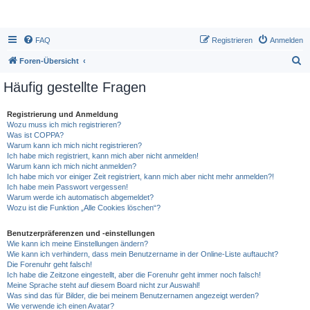
FAQ
Registrieren
Anmelden
S
Foren-Übersicht
u
Häufig gestellte Fragen
c
h
Registrierung und Anmeldung
Wozu muss ich mich registrieren?
e
Was ist COPPA?
Warum kann ich mich nicht registrieren?
Ich habe mich registriert, kann mich aber nicht anmelden!
Warum kann ich mich nicht anmelden?
Ich habe mich vor einiger Zeit registriert, kann mich aber nicht mehr anmelden?!
Ich habe mein Passwort vergessen!
Warum werde ich automatisch abgemeldet?
Wozu ist die Funktion „Alle Cookies löschen“?
Benutzerpräferenzen und -einstellungen
Wie kann ich meine Einstellungen ändern?
Wie kann ich verhindern, dass mein Benutzername in der Online-Liste auftaucht?
Die Forenuhr geht falsch!
Ich habe die Zeitzone eingestellt, aber die Forenuhr geht immer noch falsch!
Meine Sprache steht auf diesem Board nicht zur Auswahl!
Was sind das für Bilder, die bei meinem Benutzernamen angezeigt werden?
Wie verwende ich einen Avatar?