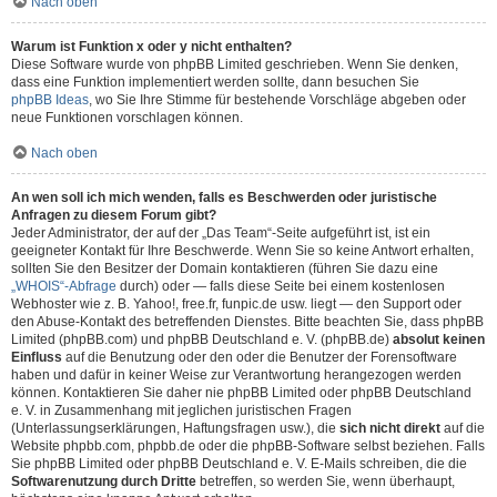
Nach oben
Warum ist Funktion x oder y nicht enthalten?
Diese Software wurde von phpBB Limited geschrieben. Wenn Sie denken,
dass eine Funktion implementiert werden sollte, dann besuchen Sie
phpBB Ideas
, wo Sie Ihre Stimme für bestehende Vorschläge abgeben oder
neue Funktionen vorschlagen können.
Nach oben
An wen soll ich mich wenden, falls es Beschwerden oder juristische
Anfragen zu diesem Forum gibt?
Jeder Administrator, der auf der „Das Team“-Seite aufgeführt ist, ist ein
geeigneter Kontakt für Ihre Beschwerde. Wenn Sie so keine Antwort erhalten,
sollten Sie den Besitzer der Domain kontaktieren (führen Sie dazu eine
„WHOIS“-Abfrage
durch) oder — falls diese Seite bei einem kostenlosen
Webhoster wie z. B. Yahoo!, free.fr, funpic.de usw. liegt — den Support oder
den Abuse-Kontakt des betreffenden Dienstes. Bitte beachten Sie, dass phpBB
Limited (phpBB.com) und phpBB Deutschland e. V. (phpBB.de)
absolut keinen
Einfluss
auf die Benutzung oder den oder die Benutzer der Forensoftware
haben und dafür in keiner Weise zur Verantwortung herangezogen werden
können. Kontaktieren Sie daher nie phpBB Limited oder phpBB Deutschland
e. V. in Zusammenhang mit jeglichen juristischen Fragen
(Unterlassungserklärungen, Haftungsfragen usw.), die
sich nicht direkt
auf die
Website phpbb.com, phpbb.de oder die phpBB-Software selbst beziehen. Falls
Sie phpBB Limited oder phpBB Deutschland e. V. E-Mails schreiben, die die
Softwarenutzung durch Dritte
betreffen, so werden Sie, wenn überhaupt,