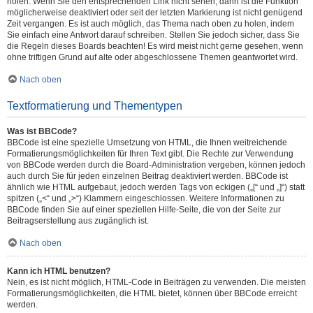
holen. Wenn Sie den entsprechenden Link nicht sehen, dann ist die Funktion
möglicherweise deaktiviert oder seit der letzten Markierung ist nicht genügend
Zeit vergangen. Es ist auch möglich, das Thema nach oben zu holen, indem
Sie einfach eine Antwort darauf schreiben. Stellen Sie jedoch sicher, dass Sie
die Regeln dieses Boards beachten! Es wird meist nicht gerne gesehen, wenn
ohne triftigen Grund auf alte oder abgeschlossene Themen geantwortet wird.
Nach oben
Textformatierung und Thementypen
Was ist BBCode?
BBCode ist eine spezielle Umsetzung von HTML, die Ihnen weitreichende
Formatierungsmöglichkeiten für Ihren Text gibt. Die Rechte zur Verwendung
von BBCode werden durch die Board-Administration vergeben, können jedoch
auch durch Sie für jeden einzelnen Beitrag deaktiviert werden. BBCode ist
ähnlich wie HTML aufgebaut, jedoch werden Tags von eckigen („[“ und „]“) statt
spitzen („<“ und „>“) Klammern eingeschlossen. Weitere Informationen zu
BBCode finden Sie auf einer speziellen Hilfe-Seite, die von der Seite zur
Beitragserstellung aus zugänglich ist.
Nach oben
Kann ich HTML benutzen?
Nein, es ist nicht möglich, HTML-Code in Beiträgen zu verwenden. Die meisten
Formatierungsmöglichkeiten, die HTML bietet, können über BBCode erreicht
werden.