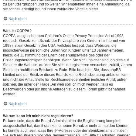
zu Benutzergruppen und so weiter. Wir empfehlen Ihnen eine Anmeldung, da
sie schnell erledigt ist und Ihnen zahlreiche Vorteile bietet.
Nach oben
Was ist COPPA?
COPPA, ausgeschrieben Children’s Online Privacy Protection Act of 1998
(deutsch: Gesetz zum Schutz der Privatsphäre von Kindern im Internet von
1998) ist ein Gesetz in den USA, welches festlegt, dass Websites, die
möglicherweise persönliche Daten von Kindern unter 13 Jahren erheben,
hierzu die Zustimmung der Eltern beziehungsweise des oder der
Erziehungsberechtigten benötigen. Wenn Sie sich unsicher sind, ob dies auf
Sie oder die Website, auf der Sie sich zu registrieren versuchen, zutrifft, ziehen
Sie einen rechtlichen Beistand zu Rate. Bitte beachten Sie, dass phpBB
Limited und der Besitzer dieses Boards keine Rechtsberatung anbieten kann
und nicht die Anlaufstelle für Rechtsangelegenheiten jeglicher Art ist; außer
solchen, die unter der Frage „An wen soll ich mich wenden, falls es
Beschwerden oder juristische Anfragen zu diesem Forum gibt?“ behandelt
werden.
Nach oben
Warum kann ich mich nicht registrieren?
Es kann sein, dass die Board-Administration die Registrierung komplett
ausgeschaltet hat, damit sich keine neuen Benutzer mehr anmelden können.
Es könnte auch sein, dass Ihre IP-Adresse oder der Benutzername, mit dem
Sie sich registrieren möchten, gesperrt wurden. Um Hilfe zu erhalten, wenden