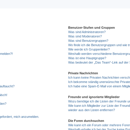
Benutzer-Stufen und Gruppen
Was sind Administratoren?
Was sind Moderatoren?
Was sind Benutzergruppen?
Wo finde ich die Benutzergruppen und wie tr
Wie werde ich Gruppenleiter?
anmelden?!
Weshalb werden verschiedene Benutzergrupp
Was ist eine Hauptgruppe?
Was bedeutet der „Das Team“-Link auf der S
Private Nachrichten
Ich kann keine Privaten Nachrichten versch
Ich bekomme ständig unerwünschte Private
auftaucht?
Ich habe eine Spam-E-Mail von einem Mitgli
alsch!
Freunde und ignorierte Mitglieder
Wozu benötige ich die Listen der Freunde un
rden?
Wie kann ich Mitglieder zur Liste der Freund
wieder aus den Listen entfernen?
fgefordert, mich anzumelden.
Die Foren durchsuchen
Wie kann ich ein Forum oder mehrere For
Weshalb erhalte ich bei der Suche keine Er