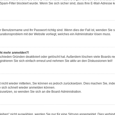
pam-Filter blockiert wurde. Wenn Sie sich sicher sind, dass Ihre E-Mail-Adresse 
hr Benutzername und Ihr Passwort richtig sind. Wenn dies der Fall ist, wenden Sie
gurationsproblem mit der Website vorliegt, welches ein Administrator lösen muss.
icht mehr anmelden?!
schieden Gründen deaktiviert oder gelöscht hat. Außerdem löschen viele Boards reg
strieren Sie sich einfach erneut und nehmen Sie aktiv an den Diskussionen teil!
rt nicht wieder mitteilen, Sie können es jedoch zurücksetzen. Dies machen Sie, in
e sich schnell wieder anmelden können.
ckzusetzen, so wenden Sie sich an die Board-Administration.
ben“ nicht auswählen, werden Sie nur für eine Sitzung angemeldet. Dies verhinde