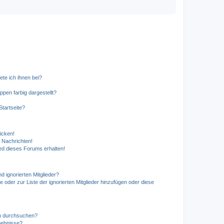
ete ich ihnen bei?
en farbig dargestellt?
tartseite?
icken!
 Nachrichten!
ed dieses Forums erhalten!
d ignorierten Mitglieder?
e oder zur Liste der ignorierten Mitglieder hinzufügen oder diese
en durchsuchen?
gebnisse?