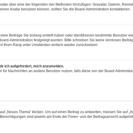
 Avatar über eine der folgenden vier Methoden hinzufügen: Gravatar, Galerie, Rem
inen Avatar benutzen können, sollten Sie die Board-Administration kontaktieren.
iele Beiträge Sie bislang erstellt haben oder identifizieren bestimmte Benutzer
 Board-Administration festgelegt wurden. Bitte schreiben Sie keine sinnlosen Beit
wird Ihren Rang unter Umständen einfach wieder zurücksetzen.
rde ich aufgefordert, mich anzumelden.
ion für Nachrichten an andere Benutzer nutzen, falls diese von der Board-Administ
f „Neues Thema“ klicken. Um auf einen Beitrag zu antworten, müssen Sie auf „Ant
e Berechtigungen sind jeweils am Ende der Foren- und der Beitragsansicht aufgeliste