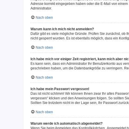
Adresse korrekt eingegeben haben oder die E-Mail von einem S
Administrator.
Nach oben
Warum kann ich mich nicht anmelden?
Dafür gibt es viele mögliche Gründe. Prüfen Sie zunächst, ob I
nicht gesperrt wurden. Es ist ebenfalls möglich, dass ein Konfi
Nach oben
Ich habe mich vor einiger Zeit registriert, kann mich aber n
Es kann sein, dass ein Administrator Ihr Benutzerkonto aus ver
geschrieben haben, um die Datenbankgröße zu verringern. Regi
Nach oben
Ich habe mein Passwort vergessen!
Das ist nicht schlimm! Wir können Ihnen zwar Ihr altes Passwo
vergessen“ klicken und den Anweisungen folgen. So sollten Si
Sollten Sie trotzdem nicht in der Lage sein, Ihr Passwort zurü
Nach oben
Warum werde ich automatisch abgemeldet?
Wenn Sie beim Anmelden das Kontrollkästchen „Angemeldet blei