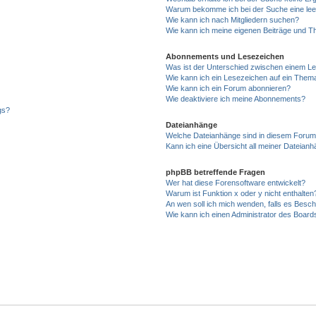
Warum bekomme ich bei der Suche eine lee
Wie kann ich nach Mitgliedern suchen?
Wie kann ich meine eigenen Beiträge und T
Abonnements und Lesezeichen
Was ist der Unterschied zwischen einem L
Wie kann ich ein Lesezeichen auf ein Them
Wie kann ich ein Forum abonnieren?
Wie deaktiviere ich meine Abonnements?
gs?
Dateianhänge
Welche Dateianhänge sind in diesem Forum
Kann ich eine Übersicht all meiner Dateian
phpBB betreffende Fragen
Wer hat diese Forensoftware entwickelt?
Warum ist Funktion x oder y nicht enthalten
An wen soll ich mich wenden, falls es Besc
Wie kann ich einen Administrator des Board