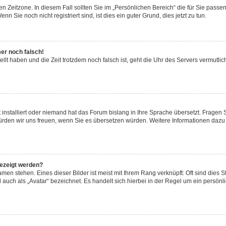
n Zeitzone. In diesem Fall sollten Sie im „Persönlichen Bereich“ die für Sie passend
 Sie noch nicht registriert sind, ist dies ein guter Grund, dies jetzt zu tun.
mer noch falsch!
ellt haben und die Zeit trotzdem noch falsch ist, geht die Uhr des Servers vermutlic
 installiert oder niemand hat das Forum bislang in Ihre Sprache übersetzt. Fragen 
t, würden wir uns freuen, wenn Sie es übersetzen würden. Weitere Informationen da
gezeigt werden?
men stehen. Eines dieser Bilder ist meist mit Ihrem Rang verknüpft: Oft sind dies S
auch als „Avatar“ bezeichnet. Es handelt sich hierbei in der Regel um ein persönl