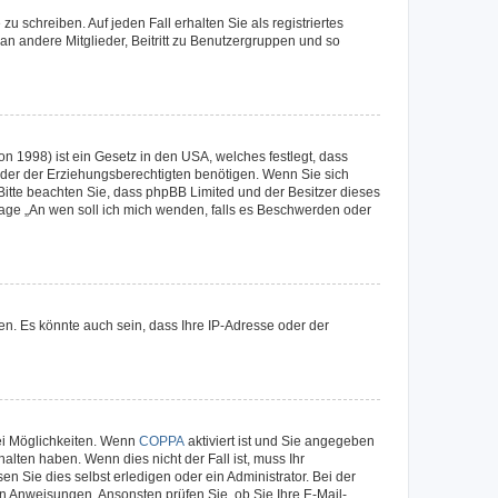
u schreiben. Auf jeden Fall erhalten Sie als registriertes
 an andere Mitglieder, Beitritt zu Benutzergruppen und so
n 1998) ist ein Gesetz in den USA, welches festlegt, dass
der der Erziehungsberechtigten benötigen. Wenn Sie sich
e. Bitte beachten Sie, dass phpBB Limited und der Besitzer dieses
Frage „An wen soll ich mich wenden, falls es Beschwerden oder
n. Es könnte auch sein, dass Ihre IP-Adresse oder der
ei Möglichkeiten. Wenn
COPPA
aktiviert ist und Sie angegeben
alten haben. Wenn dies nicht der Fall ist, muss Ihr
n Sie dies selbst erledigen oder ein Administrator. Bei der
nen Anweisungen. Ansonsten prüfen Sie, ob Sie Ihre E-Mail-