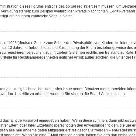
nistration dieses Forums entscheidet, ob Sie registriert sein müssen, um Beiträge z
ur Verfügung stehen: zum Beispiel Avatarbilder, Private Nachrichten, E-Mail-Versand
igt ist und Ihnen zahlreiche Vorteile bietet.
t of 1998 (deutsch: Gesetz zum Schutz der Privatsphäre von Kindern im Internet vo
unter 13 Jahren erheben, hierzu die Zustimmung der Eltern beziehungsweise des o
h zu registrieren versuchen, zutrifft, ziehen Sie einen rechtlichen Beistand zu Rat
stelle für Rechtsangelegenheiten jeglicher Art ist; außer solchen, die unter der 
.
 komplett ausgeschaltet hat, damit sich keine neuen Benutzer mehr anmelden könne
 wurden. Um Hilfe zu erhalten, wenden Sie sich an die Board-Administration.
nd das richtige Passwort eingegeben haben. Wenn diese stimmen, dann gibt es zw
Ihrer Eltern oder Ihrer Erziehungsberechtigten den Anweisungen folgen, die Sie erh
üssen alle neu angemeldeten Mitglieder erst freigeschaltet werden – entweder müsse
 ist oder nicht. Wenn Sie eine E-Mail erhalten haben, folgen Sie den dort enthalte