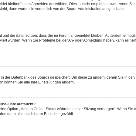
et bleiben“ beim Anmelden auswählen. Dies ist nicht empfehlenswert, wenn Sie s
steht, dann wurde sie vermutlich von der Board-Administration ausgeschaltet.
 hat und die dafür sorgen, dass Sie im Forum angemeldet bleiben. Außerdem ermögl
ktiviert wurden. Wenn Sie Probleme bei der An- oder Abmeldung haben, kann es hel
en in der Datenbank des Boards gespeichert. Um diese zu ändern, gehen Sie in den 
rt können Sie alle Ihre Einstellungen ändern.
ine-Liste auftaucht?
 eine Option „Meinen Online-Status während dieser Sitzung verbergen“. Wenn Sie d
rden dann als unsichtbarer Besucher gezählt.