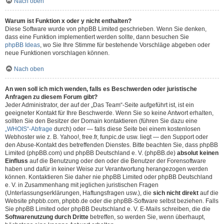
Nach oben
Warum ist Funktion x oder y nicht enthalten?
Diese Software wurde von phpBB Limited geschrieben. Wenn Sie denken,
dass eine Funktion implementiert werden sollte, dann besuchen Sie
phpBB Ideas
, wo Sie Ihre Stimme für bestehende Vorschläge abgeben oder
neue Funktionen vorschlagen können.
Nach oben
An wen soll ich mich wenden, falls es Beschwerden oder juristische
Anfragen zu diesem Forum gibt?
Jeder Administrator, der auf der „Das Team“-Seite aufgeführt ist, ist ein
geeigneter Kontakt für Ihre Beschwerde. Wenn Sie so keine Antwort erhalten,
sollten Sie den Besitzer der Domain kontaktieren (führen Sie dazu eine
„WHOIS“-Abfrage
durch) oder — falls diese Seite bei einem kostenlosen
Webhoster wie z. B. Yahoo!, free.fr, funpic.de usw. liegt — den Support oder
den Abuse-Kontakt des betreffenden Dienstes. Bitte beachten Sie, dass phpBB
Limited (phpBB.com) und phpBB Deutschland e. V. (phpBB.de)
absolut keinen
Einfluss
auf die Benutzung oder den oder die Benutzer der Forensoftware
haben und dafür in keiner Weise zur Verantwortung herangezogen werden
können. Kontaktieren Sie daher nie phpBB Limited oder phpBB Deutschland
e. V. in Zusammenhang mit jeglichen juristischen Fragen
(Unterlassungserklärungen, Haftungsfragen usw.), die
sich nicht direkt
auf die
Website phpbb.com, phpbb.de oder die phpBB-Software selbst beziehen. Falls
Sie phpBB Limited oder phpBB Deutschland e. V. E-Mails schreiben, die die
Softwarenutzung durch Dritte
betreffen, so werden Sie, wenn überhaupt,