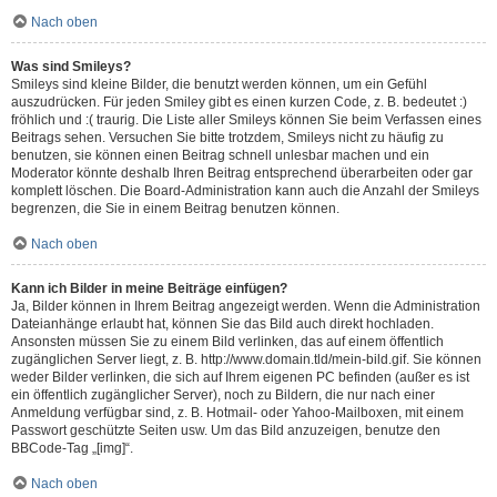
Nach oben
Was sind Smileys?
Smileys sind kleine Bilder, die benutzt werden können, um ein Gefühl
auszudrücken. Für jeden Smiley gibt es einen kurzen Code, z. B. bedeutet :)
fröhlich und :( traurig. Die Liste aller Smileys können Sie beim Verfassen eines
Beitrags sehen. Versuchen Sie bitte trotzdem, Smileys nicht zu häufig zu
benutzen, sie können einen Beitrag schnell unlesbar machen und ein
Moderator könnte deshalb Ihren Beitrag entsprechend überarbeiten oder gar
komplett löschen. Die Board-Administration kann auch die Anzahl der Smileys
begrenzen, die Sie in einem Beitrag benutzen können.
Nach oben
Kann ich Bilder in meine Beiträge einfügen?
Ja, Bilder können in Ihrem Beitrag angezeigt werden. Wenn die Administration
Dateianhänge erlaubt hat, können Sie das Bild auch direkt hochladen.
Ansonsten müssen Sie zu einem Bild verlinken, das auf einem öffentlich
zugänglichen Server liegt, z. B. http://www.domain.tld/mein-bild.gif. Sie können
weder Bilder verlinken, die sich auf Ihrem eigenen PC befinden (außer es ist
ein öffentlich zugänglicher Server), noch zu Bildern, die nur nach einer
Anmeldung verfügbar sind, z. B. Hotmail- oder Yahoo-Mailboxen, mit einem
Passwort geschützte Seiten usw. Um das Bild anzuzeigen, benutze den
BBCode-Tag „[img]“.
Nach oben