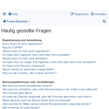
FAQ
Registrieren
Anmelden
S
Foren-Übersicht
u
Häufig gestellte Fragen
c
h
Registrierung und Anmeldung
Wozu muss ich mich registrieren?
e
Was ist COPPA?
Warum kann ich mich nicht registrieren?
Ich habe mich registriert, kann mich aber nicht anmelden!
Warum kann ich mich nicht anmelden?
Ich habe mich vor einiger Zeit registriert, kann mich aber nicht mehr anmelden?!
Ich habe mein Passwort vergessen!
Warum werde ich automatisch abgemeldet?
Wozu ist die Funktion „Alle Cookies löschen“?
Benutzerpräferenzen und -einstellungen
Wie kann ich meine Einstellungen ändern?
Wie kann ich verhindern, dass mein Benutzername in der Online-Liste auftaucht?
Die Forenuhr geht falsch!
Ich habe die Zeitzone eingestellt, aber die Forenuhr geht immer noch falsch!
Meine Sprache steht auf diesem Board nicht zur Auswahl!
Was sind das für Bilder, die bei meinem Benutzernamen angezeigt werden?
Wie verwende ich einen Avatar?