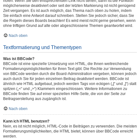
holen. Wenn Sie den entsprechenden Link nicht sehen, dann ist die Funktion
möglicherweise deaktiviert oder seit der letzten Markierung ist nicht genügend
Zeit vergangen. Es ist auch möglich, das Thema nach oben zu holen, indem
Sie einfach eine Antwort darauf schreiben. Stellen Sie jedoch sicher, dass Sie
die Regeln dieses Boards beachten! Es wird meist nicht gerne gesehen, wenn
ohne triftigen Grund auf alte oder abgeschlossene Themen geantwortet wird.
Nach oben
Textformatierung und Thementypen
Was ist BBCode?
BBCode ist eine spezielle Umsetzung von HTML, die Ihnen weitreichende
Formatierungsmöglichkeiten für Ihren Text gibt. Die Rechte zur Verwendung
von BBCode werden durch die Board-Administration vergeben, können jedoch
auch durch Sie für jeden einzelnen Beitrag deaktiviert werden. BBCode ist
ähnlich wie HTML aufgebaut, jedoch werden Tags von eckigen („[“ und „]“) statt
spitzen („<“ und „>“) Klammern eingeschlossen. Weitere Informationen zu
BBCode finden Sie auf einer speziellen Hilfe-Seite, die von der Seite zur
Beitragserstellung aus zugänglich ist.
Nach oben
Kann ich HTML benutzen?
Nein, es ist nicht möglich, HTML-Code in Beiträgen zu verwenden. Die meisten
Formatierungsmöglichkeiten, die HTML bietet, können über BBCode erreicht
werden.