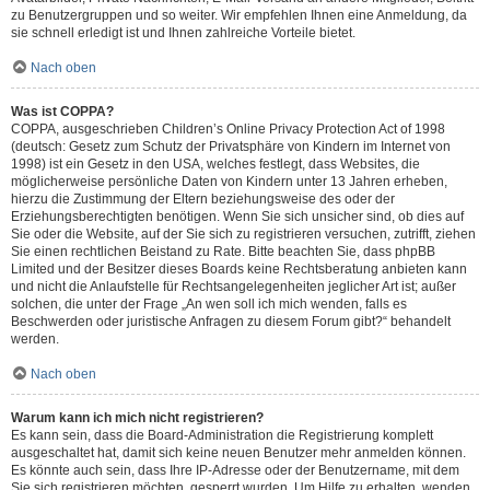
zu Benutzergruppen und so weiter. Wir empfehlen Ihnen eine Anmeldung, da
sie schnell erledigt ist und Ihnen zahlreiche Vorteile bietet.
Nach oben
Was ist COPPA?
COPPA, ausgeschrieben Children’s Online Privacy Protection Act of 1998
(deutsch: Gesetz zum Schutz der Privatsphäre von Kindern im Internet von
1998) ist ein Gesetz in den USA, welches festlegt, dass Websites, die
möglicherweise persönliche Daten von Kindern unter 13 Jahren erheben,
hierzu die Zustimmung der Eltern beziehungsweise des oder der
Erziehungsberechtigten benötigen. Wenn Sie sich unsicher sind, ob dies auf
Sie oder die Website, auf der Sie sich zu registrieren versuchen, zutrifft, ziehen
Sie einen rechtlichen Beistand zu Rate. Bitte beachten Sie, dass phpBB
Limited und der Besitzer dieses Boards keine Rechtsberatung anbieten kann
und nicht die Anlaufstelle für Rechtsangelegenheiten jeglicher Art ist; außer
solchen, die unter der Frage „An wen soll ich mich wenden, falls es
Beschwerden oder juristische Anfragen zu diesem Forum gibt?“ behandelt
werden.
Nach oben
Warum kann ich mich nicht registrieren?
Es kann sein, dass die Board-Administration die Registrierung komplett
ausgeschaltet hat, damit sich keine neuen Benutzer mehr anmelden können.
Es könnte auch sein, dass Ihre IP-Adresse oder der Benutzername, mit dem
Sie sich registrieren möchten, gesperrt wurden. Um Hilfe zu erhalten, wenden