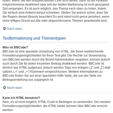
holen. Wenn Sie den entsprechenden Link nicht sehen, dann ist die Funktion
möglicherweise deaktiviert oder seit der letzten Markierung ist nicht genügend
Zeit vergangen. Es ist auch möglich, das Thema nach oben zu holen, indem
Sie einfach eine Antwort darauf schreiben. Stellen Sie jedoch sicher, dass Sie
die Regeln dieses Boards beachten! Es wird meist nicht gerne gesehen, wenn
ohne triftigen Grund auf alte oder abgeschlossene Themen geantwortet wird.
Nach oben
Textformatierung und Thementypen
Was ist BBCode?
BBCode ist eine spezielle Umsetzung von HTML, die Ihnen weitreichende
Formatierungsmöglichkeiten für Ihren Text gibt. Die Rechte zur Verwendung
von BBCode werden durch die Board-Administration vergeben, können jedoch
auch durch Sie für jeden einzelnen Beitrag deaktiviert werden. BBCode ist
ähnlich wie HTML aufgebaut, jedoch werden Tags von eckigen („[“ und „]“) statt
spitzen („<“ und „>“) Klammern eingeschlossen. Weitere Informationen zu
BBCode finden Sie auf einer speziellen Hilfe-Seite, die von der Seite zur
Beitragserstellung aus zugänglich ist.
Nach oben
Kann ich HTML benutzen?
Nein, es ist nicht möglich, HTML-Code in Beiträgen zu verwenden. Die meisten
Formatierungsmöglichkeiten, die HTML bietet, können über BBCode erreicht
werden.