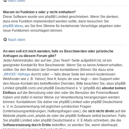
Nach oben
Warum ist Funktion x oder y nicht enthalten?
Diese Software wurde von phpBB Limited geschrieben. Wenn Sie denken,
dass eine Funktion implementiert werden sollte, dann besuchen Sie
phpBB Ideas
, wo Sie Ihre Stimme für bestehende Vorschläge abgeben oder
neue Funktionen vorschlagen können.
Nach oben
An wen soll ich mich wenden, falls es Beschwerden oder juristische
Anfragen zu diesem Forum gibt?
Jeder Administrator, der auf der „Das Team“-Seite aufgeführt ist, ist ein
geeigneter Kontakt für Ihre Beschwerde. Wenn Sie so keine Antwort erhalten,
sollten Sie den Besitzer der Domain kontaktieren (führen Sie dazu eine
„WHOIS“-Abfrage
durch) oder — falls diese Seite bei einem kostenlosen
Webhoster wie z. B. Yahoo!, free.fr, funpic.de usw. liegt — den Support oder
den Abuse-Kontakt des betreffenden Dienstes. Bitte beachten Sie, dass phpBB
Limited (phpBB.com) und phpBB Deutschland e. V. (phpBB.de)
absolut keinen
Einfluss
auf die Benutzung oder den oder die Benutzer der Forensoftware
haben und dafür in keiner Weise zur Verantwortung herangezogen werden
können. Kontaktieren Sie daher nie phpBB Limited oder phpBB Deutschland
e. V. in Zusammenhang mit jeglichen juristischen Fragen
(Unterlassungserklärungen, Haftungsfragen usw.), die
sich nicht direkt
auf die
Website phpbb.com, phpbb.de oder die phpBB-Software selbst beziehen. Falls
Sie phpBB Limited oder phpBB Deutschland e. V. E-Mails schreiben, die die
Softwarenutzung durch Dritte
betreffen, so werden Sie, wenn überhaupt,