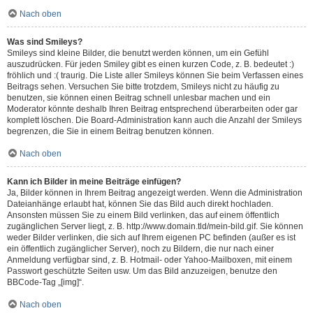
Nach oben
Was sind Smileys?
Smileys sind kleine Bilder, die benutzt werden können, um ein Gefühl
auszudrücken. Für jeden Smiley gibt es einen kurzen Code, z. B. bedeutet :)
fröhlich und :( traurig. Die Liste aller Smileys können Sie beim Verfassen eines
Beitrags sehen. Versuchen Sie bitte trotzdem, Smileys nicht zu häufig zu
benutzen, sie können einen Beitrag schnell unlesbar machen und ein
Moderator könnte deshalb Ihren Beitrag entsprechend überarbeiten oder gar
komplett löschen. Die Board-Administration kann auch die Anzahl der Smileys
begrenzen, die Sie in einem Beitrag benutzen können.
Nach oben
Kann ich Bilder in meine Beiträge einfügen?
Ja, Bilder können in Ihrem Beitrag angezeigt werden. Wenn die Administration
Dateianhänge erlaubt hat, können Sie das Bild auch direkt hochladen.
Ansonsten müssen Sie zu einem Bild verlinken, das auf einem öffentlich
zugänglichen Server liegt, z. B. http://www.domain.tld/mein-bild.gif. Sie können
weder Bilder verlinken, die sich auf Ihrem eigenen PC befinden (außer es ist
ein öffentlich zugänglicher Server), noch zu Bildern, die nur nach einer
Anmeldung verfügbar sind, z. B. Hotmail- oder Yahoo-Mailboxen, mit einem
Passwort geschützte Seiten usw. Um das Bild anzuzeigen, benutze den
BBCode-Tag „[img]“.
Nach oben