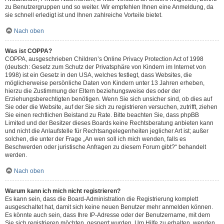
zu Benutzergruppen und so weiter. Wir empfehlen Ihnen eine Anmeldung, da
sie schnell erledigt ist und Ihnen zahlreiche Vorteile bietet.
Nach oben
Was ist COPPA?
COPPA, ausgeschrieben Children’s Online Privacy Protection Act of 1998
(deutsch: Gesetz zum Schutz der Privatsphäre von Kindern im Internet von
1998) ist ein Gesetz in den USA, welches festlegt, dass Websites, die
möglicherweise persönliche Daten von Kindern unter 13 Jahren erheben,
hierzu die Zustimmung der Eltern beziehungsweise des oder der
Erziehungsberechtigten benötigen. Wenn Sie sich unsicher sind, ob dies auf
Sie oder die Website, auf der Sie sich zu registrieren versuchen, zutrifft, ziehen
Sie einen rechtlichen Beistand zu Rate. Bitte beachten Sie, dass phpBB
Limited und der Besitzer dieses Boards keine Rechtsberatung anbieten kann
und nicht die Anlaufstelle für Rechtsangelegenheiten jeglicher Art ist; außer
solchen, die unter der Frage „An wen soll ich mich wenden, falls es
Beschwerden oder juristische Anfragen zu diesem Forum gibt?“ behandelt
werden.
Nach oben
Warum kann ich mich nicht registrieren?
Es kann sein, dass die Board-Administration die Registrierung komplett
ausgeschaltet hat, damit sich keine neuen Benutzer mehr anmelden können.
Es könnte auch sein, dass Ihre IP-Adresse oder der Benutzername, mit dem
Sie sich registrieren möchten, gesperrt wurden. Um Hilfe zu erhalten, wenden