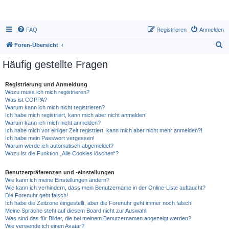
FAQ
Registrieren
Anmelden
S
Foren-Übersicht
u
Häufig gestellte Fragen
c
h
Registrierung und Anmeldung
Wozu muss ich mich registrieren?
e
Was ist COPPA?
Warum kann ich mich nicht registrieren?
Ich habe mich registriert, kann mich aber nicht anmelden!
Warum kann ich mich nicht anmelden?
Ich habe mich vor einiger Zeit registriert, kann mich aber nicht mehr anmelden?!
Ich habe mein Passwort vergessen!
Warum werde ich automatisch abgemeldet?
Wozu ist die Funktion „Alle Cookies löschen“?
Benutzerpräferenzen und -einstellungen
Wie kann ich meine Einstellungen ändern?
Wie kann ich verhindern, dass mein Benutzername in der Online-Liste auftaucht?
Die Forenuhr geht falsch!
Ich habe die Zeitzone eingestellt, aber die Forenuhr geht immer noch falsch!
Meine Sprache steht auf diesem Board nicht zur Auswahl!
Was sind das für Bilder, die bei meinem Benutzernamen angezeigt werden?
Wie verwende ich einen Avatar?