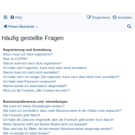
FAQ
Registrieren
Anmelden
S
Foren-Übersicht
u
Häufig gestellte Fragen
c
h
Registrierung und Anmeldung
Wozu muss ich mich registrieren?
e
Was ist COPPA?
Warum kann ich mich nicht registrieren?
Ich habe mich registriert, kann mich aber nicht anmelden!
Warum kann ich mich nicht anmelden?
Ich habe mich vor einiger Zeit registriert, kann mich aber nicht mehr anmelden?!
Ich habe mein Passwort vergessen!
Warum werde ich automatisch abgemeldet?
Wozu ist die Funktion „Alle Cookies löschen“?
Benutzerpräferenzen und -einstellungen
Wie kann ich meine Einstellungen ändern?
Wie kann ich verhindern, dass mein Benutzername in der Online-Liste auftaucht?
Die Forenuhr geht falsch!
Ich habe die Zeitzone eingestellt, aber die Forenuhr geht immer noch falsch!
Meine Sprache steht auf diesem Board nicht zur Auswahl!
Was sind das für Bilder, die bei meinem Benutzernamen angezeigt werden?
Wie verwende ich einen Avatar?