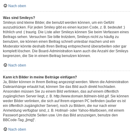
Nach oben
Was sind Smileys?
Smileys sind kleine Bilder, die benutzt werden können, um ein Gefühl
auszudrücken. Für jeden Smiley gibt es einen kurzen Code, z. B. bedeutet :)
fröhlich und :( traurig. Die Liste aller Smileys können Sie beim Verfassen eines
Beitrags sehen. Versuchen Sie bitte trotzdem, Smileys nicht zu häufig zu
benutzen, sie können einen Beitrag schnell unlesbar machen und ein
Moderator könnte deshalb Ihren Beitrag entsprechend überarbeiten oder gar
komplett löschen. Die Board-Administration kann auch die Anzahl der Smileys
begrenzen, die Sie in einem Beitrag benutzen können.
Nach oben
Kann ich Bilder in meine Beiträge einfügen?
Ja, Bilder können in Ihrem Beitrag angezeigt werden. Wenn die Administration
Dateianhänge erlaubt hat, können Sie das Bild auch direkt hochladen.
Ansonsten müssen Sie zu einem Bild verlinken, das auf einem öffentlich
zugänglichen Server liegt, z. B. http://www.domain.tld/mein-bild.gif. Sie können
weder Bilder verlinken, die sich auf Ihrem eigenen PC befinden (außer es ist
ein öffentlich zugänglicher Server), noch zu Bildern, die nur nach einer
Anmeldung verfügbar sind, z. B. Hotmail- oder Yahoo-Mailboxen, mit einem
Passwort geschützte Seiten usw. Um das Bild anzuzeigen, benutze den
BBCode-Tag „[img]“.
Nach oben