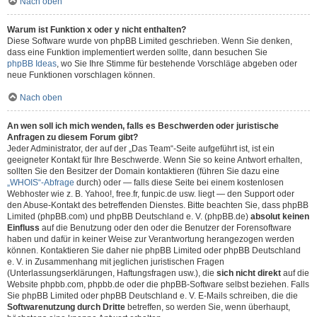
Nach oben
Warum ist Funktion x oder y nicht enthalten?
Diese Software wurde von phpBB Limited geschrieben. Wenn Sie denken,
dass eine Funktion implementiert werden sollte, dann besuchen Sie
phpBB Ideas
, wo Sie Ihre Stimme für bestehende Vorschläge abgeben oder
neue Funktionen vorschlagen können.
Nach oben
An wen soll ich mich wenden, falls es Beschwerden oder juristische
Anfragen zu diesem Forum gibt?
Jeder Administrator, der auf der „Das Team“-Seite aufgeführt ist, ist ein
geeigneter Kontakt für Ihre Beschwerde. Wenn Sie so keine Antwort erhalten,
sollten Sie den Besitzer der Domain kontaktieren (führen Sie dazu eine
„WHOIS“-Abfrage
durch) oder — falls diese Seite bei einem kostenlosen
Webhoster wie z. B. Yahoo!, free.fr, funpic.de usw. liegt — den Support oder
den Abuse-Kontakt des betreffenden Dienstes. Bitte beachten Sie, dass phpBB
Limited (phpBB.com) und phpBB Deutschland e. V. (phpBB.de)
absolut keinen
Einfluss
auf die Benutzung oder den oder die Benutzer der Forensoftware
haben und dafür in keiner Weise zur Verantwortung herangezogen werden
können. Kontaktieren Sie daher nie phpBB Limited oder phpBB Deutschland
e. V. in Zusammenhang mit jeglichen juristischen Fragen
(Unterlassungserklärungen, Haftungsfragen usw.), die
sich nicht direkt
auf die
Website phpbb.com, phpbb.de oder die phpBB-Software selbst beziehen. Falls
Sie phpBB Limited oder phpBB Deutschland e. V. E-Mails schreiben, die die
Softwarenutzung durch Dritte
betreffen, so werden Sie, wenn überhaupt,