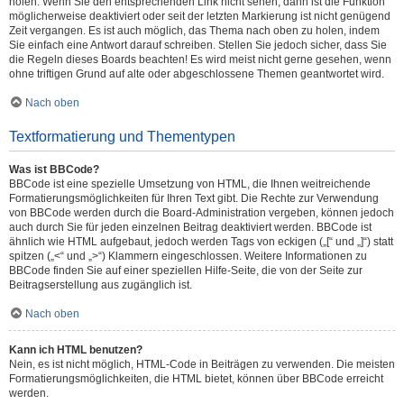
holen. Wenn Sie den entsprechenden Link nicht sehen, dann ist die Funktion
möglicherweise deaktiviert oder seit der letzten Markierung ist nicht genügend
Zeit vergangen. Es ist auch möglich, das Thema nach oben zu holen, indem
Sie einfach eine Antwort darauf schreiben. Stellen Sie jedoch sicher, dass Sie
die Regeln dieses Boards beachten! Es wird meist nicht gerne gesehen, wenn
ohne triftigen Grund auf alte oder abgeschlossene Themen geantwortet wird.
Nach oben
Textformatierung und Thementypen
Was ist BBCode?
BBCode ist eine spezielle Umsetzung von HTML, die Ihnen weitreichende
Formatierungsmöglichkeiten für Ihren Text gibt. Die Rechte zur Verwendung
von BBCode werden durch die Board-Administration vergeben, können jedoch
auch durch Sie für jeden einzelnen Beitrag deaktiviert werden. BBCode ist
ähnlich wie HTML aufgebaut, jedoch werden Tags von eckigen („[“ und „]“) statt
spitzen („<“ und „>“) Klammern eingeschlossen. Weitere Informationen zu
BBCode finden Sie auf einer speziellen Hilfe-Seite, die von der Seite zur
Beitragserstellung aus zugänglich ist.
Nach oben
Kann ich HTML benutzen?
Nein, es ist nicht möglich, HTML-Code in Beiträgen zu verwenden. Die meisten
Formatierungsmöglichkeiten, die HTML bietet, können über BBCode erreicht
werden.