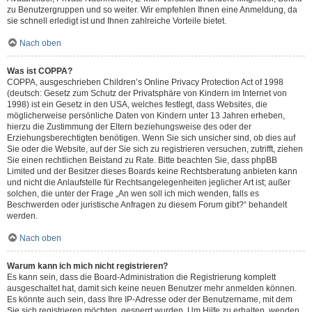
zu Benutzergruppen und so weiter. Wir empfehlen Ihnen eine Anmeldung, da
sie schnell erledigt ist und Ihnen zahlreiche Vorteile bietet.
Nach oben
Was ist COPPA?
COPPA, ausgeschrieben Children’s Online Privacy Protection Act of 1998
(deutsch: Gesetz zum Schutz der Privatsphäre von Kindern im Internet von
1998) ist ein Gesetz in den USA, welches festlegt, dass Websites, die
möglicherweise persönliche Daten von Kindern unter 13 Jahren erheben,
hierzu die Zustimmung der Eltern beziehungsweise des oder der
Erziehungsberechtigten benötigen. Wenn Sie sich unsicher sind, ob dies auf
Sie oder die Website, auf der Sie sich zu registrieren versuchen, zutrifft, ziehen
Sie einen rechtlichen Beistand zu Rate. Bitte beachten Sie, dass phpBB
Limited und der Besitzer dieses Boards keine Rechtsberatung anbieten kann
und nicht die Anlaufstelle für Rechtsangelegenheiten jeglicher Art ist; außer
solchen, die unter der Frage „An wen soll ich mich wenden, falls es
Beschwerden oder juristische Anfragen zu diesem Forum gibt?“ behandelt
werden.
Nach oben
Warum kann ich mich nicht registrieren?
Es kann sein, dass die Board-Administration die Registrierung komplett
ausgeschaltet hat, damit sich keine neuen Benutzer mehr anmelden können.
Es könnte auch sein, dass Ihre IP-Adresse oder der Benutzername, mit dem
Sie sich registrieren möchten, gesperrt wurden. Um Hilfe zu erhalten, wenden