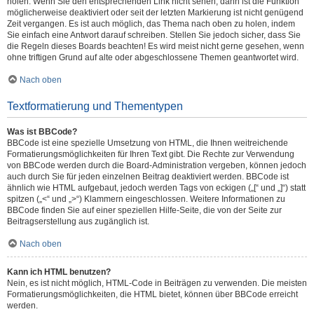
holen. Wenn Sie den entsprechenden Link nicht sehen, dann ist die Funktion
möglicherweise deaktiviert oder seit der letzten Markierung ist nicht genügend
Zeit vergangen. Es ist auch möglich, das Thema nach oben zu holen, indem
Sie einfach eine Antwort darauf schreiben. Stellen Sie jedoch sicher, dass Sie
die Regeln dieses Boards beachten! Es wird meist nicht gerne gesehen, wenn
ohne triftigen Grund auf alte oder abgeschlossene Themen geantwortet wird.
Nach oben
Textformatierung und Thementypen
Was ist BBCode?
BBCode ist eine spezielle Umsetzung von HTML, die Ihnen weitreichende
Formatierungsmöglichkeiten für Ihren Text gibt. Die Rechte zur Verwendung
von BBCode werden durch die Board-Administration vergeben, können jedoch
auch durch Sie für jeden einzelnen Beitrag deaktiviert werden. BBCode ist
ähnlich wie HTML aufgebaut, jedoch werden Tags von eckigen („[“ und „]“) statt
spitzen („<“ und „>“) Klammern eingeschlossen. Weitere Informationen zu
BBCode finden Sie auf einer speziellen Hilfe-Seite, die von der Seite zur
Beitragserstellung aus zugänglich ist.
Nach oben
Kann ich HTML benutzen?
Nein, es ist nicht möglich, HTML-Code in Beiträgen zu verwenden. Die meisten
Formatierungsmöglichkeiten, die HTML bietet, können über BBCode erreicht
werden.