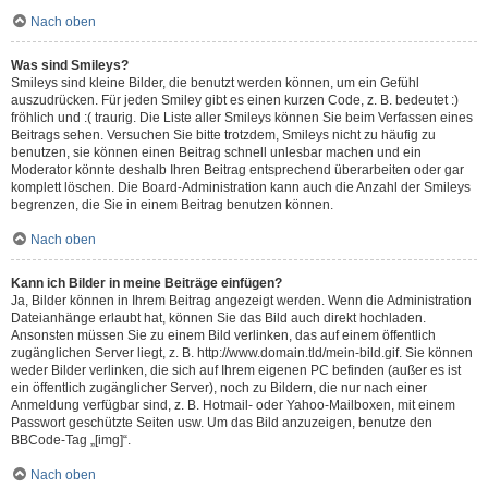
Nach oben
Was sind Smileys?
Smileys sind kleine Bilder, die benutzt werden können, um ein Gefühl
auszudrücken. Für jeden Smiley gibt es einen kurzen Code, z. B. bedeutet :)
fröhlich und :( traurig. Die Liste aller Smileys können Sie beim Verfassen eines
Beitrags sehen. Versuchen Sie bitte trotzdem, Smileys nicht zu häufig zu
benutzen, sie können einen Beitrag schnell unlesbar machen und ein
Moderator könnte deshalb Ihren Beitrag entsprechend überarbeiten oder gar
komplett löschen. Die Board-Administration kann auch die Anzahl der Smileys
begrenzen, die Sie in einem Beitrag benutzen können.
Nach oben
Kann ich Bilder in meine Beiträge einfügen?
Ja, Bilder können in Ihrem Beitrag angezeigt werden. Wenn die Administration
Dateianhänge erlaubt hat, können Sie das Bild auch direkt hochladen.
Ansonsten müssen Sie zu einem Bild verlinken, das auf einem öffentlich
zugänglichen Server liegt, z. B. http://www.domain.tld/mein-bild.gif. Sie können
weder Bilder verlinken, die sich auf Ihrem eigenen PC befinden (außer es ist
ein öffentlich zugänglicher Server), noch zu Bildern, die nur nach einer
Anmeldung verfügbar sind, z. B. Hotmail- oder Yahoo-Mailboxen, mit einem
Passwort geschützte Seiten usw. Um das Bild anzuzeigen, benutze den
BBCode-Tag „[img]“.
Nach oben