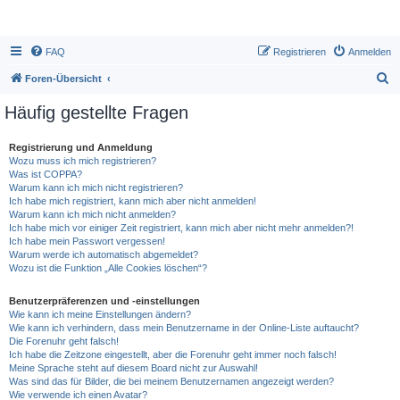
FAQ
Registrieren
Anmelden
S
Foren-Übersicht
u
Häufig gestellte Fragen
c
h
Registrierung und Anmeldung
Wozu muss ich mich registrieren?
e
Was ist COPPA?
Warum kann ich mich nicht registrieren?
Ich habe mich registriert, kann mich aber nicht anmelden!
Warum kann ich mich nicht anmelden?
Ich habe mich vor einiger Zeit registriert, kann mich aber nicht mehr anmelden?!
Ich habe mein Passwort vergessen!
Warum werde ich automatisch abgemeldet?
Wozu ist die Funktion „Alle Cookies löschen“?
Benutzerpräferenzen und -einstellungen
Wie kann ich meine Einstellungen ändern?
Wie kann ich verhindern, dass mein Benutzername in der Online-Liste auftaucht?
Die Forenuhr geht falsch!
Ich habe die Zeitzone eingestellt, aber die Forenuhr geht immer noch falsch!
Meine Sprache steht auf diesem Board nicht zur Auswahl!
Was sind das für Bilder, die bei meinem Benutzernamen angezeigt werden?
Wie verwende ich einen Avatar?