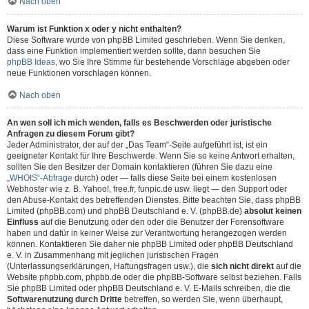
Nach oben
Warum ist Funktion x oder y nicht enthalten?
Diese Software wurde von phpBB Limited geschrieben. Wenn Sie denken,
dass eine Funktion implementiert werden sollte, dann besuchen Sie
phpBB Ideas
, wo Sie Ihre Stimme für bestehende Vorschläge abgeben oder
neue Funktionen vorschlagen können.
Nach oben
An wen soll ich mich wenden, falls es Beschwerden oder juristische
Anfragen zu diesem Forum gibt?
Jeder Administrator, der auf der „Das Team“-Seite aufgeführt ist, ist ein
geeigneter Kontakt für Ihre Beschwerde. Wenn Sie so keine Antwort erhalten,
sollten Sie den Besitzer der Domain kontaktieren (führen Sie dazu eine
„WHOIS“-Abfrage
durch) oder — falls diese Seite bei einem kostenlosen
Webhoster wie z. B. Yahoo!, free.fr, funpic.de usw. liegt — den Support oder
den Abuse-Kontakt des betreffenden Dienstes. Bitte beachten Sie, dass phpBB
Limited (phpBB.com) und phpBB Deutschland e. V. (phpBB.de)
absolut keinen
Einfluss
auf die Benutzung oder den oder die Benutzer der Forensoftware
haben und dafür in keiner Weise zur Verantwortung herangezogen werden
können. Kontaktieren Sie daher nie phpBB Limited oder phpBB Deutschland
e. V. in Zusammenhang mit jeglichen juristischen Fragen
(Unterlassungserklärungen, Haftungsfragen usw.), die
sich nicht direkt
auf die
Website phpbb.com, phpbb.de oder die phpBB-Software selbst beziehen. Falls
Sie phpBB Limited oder phpBB Deutschland e. V. E-Mails schreiben, die die
Softwarenutzung durch Dritte
betreffen, so werden Sie, wenn überhaupt,