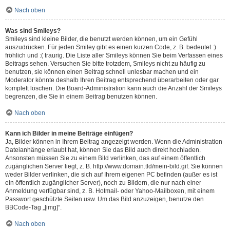
Nach oben
Was sind Smileys?
Smileys sind kleine Bilder, die benutzt werden können, um ein Gefühl
auszudrücken. Für jeden Smiley gibt es einen kurzen Code, z. B. bedeutet :)
fröhlich und :( traurig. Die Liste aller Smileys können Sie beim Verfassen eines
Beitrags sehen. Versuchen Sie bitte trotzdem, Smileys nicht zu häufig zu
benutzen, sie können einen Beitrag schnell unlesbar machen und ein
Moderator könnte deshalb Ihren Beitrag entsprechend überarbeiten oder gar
komplett löschen. Die Board-Administration kann auch die Anzahl der Smileys
begrenzen, die Sie in einem Beitrag benutzen können.
Nach oben
Kann ich Bilder in meine Beiträge einfügen?
Ja, Bilder können in Ihrem Beitrag angezeigt werden. Wenn die Administration
Dateianhänge erlaubt hat, können Sie das Bild auch direkt hochladen.
Ansonsten müssen Sie zu einem Bild verlinken, das auf einem öffentlich
zugänglichen Server liegt, z. B. http://www.domain.tld/mein-bild.gif. Sie können
weder Bilder verlinken, die sich auf Ihrem eigenen PC befinden (außer es ist
ein öffentlich zugänglicher Server), noch zu Bildern, die nur nach einer
Anmeldung verfügbar sind, z. B. Hotmail- oder Yahoo-Mailboxen, mit einem
Passwort geschützte Seiten usw. Um das Bild anzuzeigen, benutze den
BBCode-Tag „[img]“.
Nach oben