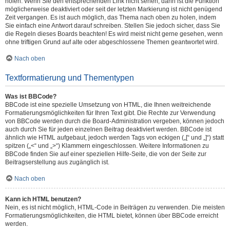
holen. Wenn Sie den entsprechenden Link nicht sehen, dann ist die Funktion
möglicherweise deaktiviert oder seit der letzten Markierung ist nicht genügend
Zeit vergangen. Es ist auch möglich, das Thema nach oben zu holen, indem
Sie einfach eine Antwort darauf schreiben. Stellen Sie jedoch sicher, dass Sie
die Regeln dieses Boards beachten! Es wird meist nicht gerne gesehen, wenn
ohne triftigen Grund auf alte oder abgeschlossene Themen geantwortet wird.
Nach oben
Textformatierung und Thementypen
Was ist BBCode?
BBCode ist eine spezielle Umsetzung von HTML, die Ihnen weitreichende
Formatierungsmöglichkeiten für Ihren Text gibt. Die Rechte zur Verwendung
von BBCode werden durch die Board-Administration vergeben, können jedoch
auch durch Sie für jeden einzelnen Beitrag deaktiviert werden. BBCode ist
ähnlich wie HTML aufgebaut, jedoch werden Tags von eckigen („[“ und „]“) statt
spitzen („<“ und „>“) Klammern eingeschlossen. Weitere Informationen zu
BBCode finden Sie auf einer speziellen Hilfe-Seite, die von der Seite zur
Beitragserstellung aus zugänglich ist.
Nach oben
Kann ich HTML benutzen?
Nein, es ist nicht möglich, HTML-Code in Beiträgen zu verwenden. Die meisten
Formatierungsmöglichkeiten, die HTML bietet, können über BBCode erreicht
werden.