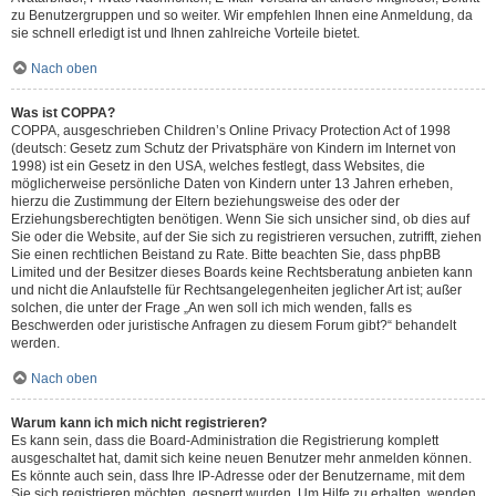
zu Benutzergruppen und so weiter. Wir empfehlen Ihnen eine Anmeldung, da
sie schnell erledigt ist und Ihnen zahlreiche Vorteile bietet.
Nach oben
Was ist COPPA?
COPPA, ausgeschrieben Children’s Online Privacy Protection Act of 1998
(deutsch: Gesetz zum Schutz der Privatsphäre von Kindern im Internet von
1998) ist ein Gesetz in den USA, welches festlegt, dass Websites, die
möglicherweise persönliche Daten von Kindern unter 13 Jahren erheben,
hierzu die Zustimmung der Eltern beziehungsweise des oder der
Erziehungsberechtigten benötigen. Wenn Sie sich unsicher sind, ob dies auf
Sie oder die Website, auf der Sie sich zu registrieren versuchen, zutrifft, ziehen
Sie einen rechtlichen Beistand zu Rate. Bitte beachten Sie, dass phpBB
Limited und der Besitzer dieses Boards keine Rechtsberatung anbieten kann
und nicht die Anlaufstelle für Rechtsangelegenheiten jeglicher Art ist; außer
solchen, die unter der Frage „An wen soll ich mich wenden, falls es
Beschwerden oder juristische Anfragen zu diesem Forum gibt?“ behandelt
werden.
Nach oben
Warum kann ich mich nicht registrieren?
Es kann sein, dass die Board-Administration die Registrierung komplett
ausgeschaltet hat, damit sich keine neuen Benutzer mehr anmelden können.
Es könnte auch sein, dass Ihre IP-Adresse oder der Benutzername, mit dem
Sie sich registrieren möchten, gesperrt wurden. Um Hilfe zu erhalten, wenden