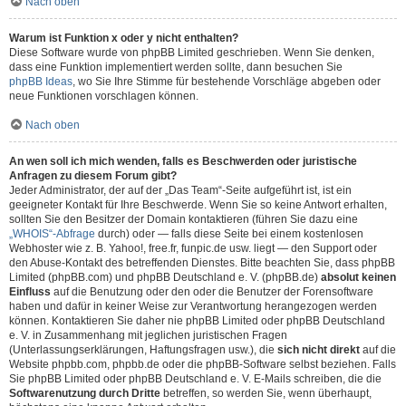
Nach oben
Warum ist Funktion x oder y nicht enthalten?
Diese Software wurde von phpBB Limited geschrieben. Wenn Sie denken,
dass eine Funktion implementiert werden sollte, dann besuchen Sie
phpBB Ideas
, wo Sie Ihre Stimme für bestehende Vorschläge abgeben oder
neue Funktionen vorschlagen können.
Nach oben
An wen soll ich mich wenden, falls es Beschwerden oder juristische
Anfragen zu diesem Forum gibt?
Jeder Administrator, der auf der „Das Team“-Seite aufgeführt ist, ist ein
geeigneter Kontakt für Ihre Beschwerde. Wenn Sie so keine Antwort erhalten,
sollten Sie den Besitzer der Domain kontaktieren (führen Sie dazu eine
„WHOIS“-Abfrage
durch) oder — falls diese Seite bei einem kostenlosen
Webhoster wie z. B. Yahoo!, free.fr, funpic.de usw. liegt — den Support oder
den Abuse-Kontakt des betreffenden Dienstes. Bitte beachten Sie, dass phpBB
Limited (phpBB.com) und phpBB Deutschland e. V. (phpBB.de)
absolut keinen
Einfluss
auf die Benutzung oder den oder die Benutzer der Forensoftware
haben und dafür in keiner Weise zur Verantwortung herangezogen werden
können. Kontaktieren Sie daher nie phpBB Limited oder phpBB Deutschland
e. V. in Zusammenhang mit jeglichen juristischen Fragen
(Unterlassungserklärungen, Haftungsfragen usw.), die
sich nicht direkt
auf die
Website phpbb.com, phpbb.de oder die phpBB-Software selbst beziehen. Falls
Sie phpBB Limited oder phpBB Deutschland e. V. E-Mails schreiben, die die
Softwarenutzung durch Dritte
betreffen, so werden Sie, wenn überhaupt,