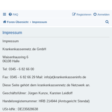
FAQ
Registrieren
Anmelden
S
Foren-Übersicht
Impressum
u
Impressum
c
h
Impressum
e
Krankenkassennetz.de GmbH
Waisenhausring 6
06108 Halle
Tel: 0345 - 6 82 66 00
Fax: 0345 - 6 82 66 29 Mail: info(at)krankenkasseninfo.de
Diese Seite gehört dem krankenkassennetz.de Netzwerk an.
Geschäftsführer: Jürgen Kunze, Karsten Leidloff
Handelsregisternummer: HRB 214944 (Amtsgericht Stendal)
USt-IdNr.: DE235828638