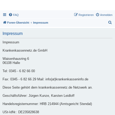
FAQ
Registrieren
Anmelden
S
Foren-Übersicht
Impressum
u
Impressum
c
h
Impressum
e
Krankenkassennetz.de GmbH
Waisenhausring 6
06108 Halle
Tel: 0345 - 6 82 66 00
Fax: 0345 - 6 82 66 29 Mail: info(at)krankenkasseninfo.de
Diese Seite gehört dem krankenkassennetz.de Netzwerk an.
Geschäftsführer: Jürgen Kunze, Karsten Leidloff
Handelsregisternummer: HRB 214944 (Amtsgericht Stendal)
USt-IdNr.: DE235828638