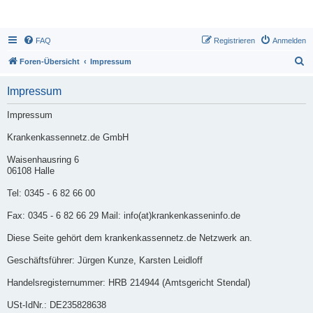
FAQ
Registrieren
Anmelden
S
Foren-Übersicht
Impressum
u
Impressum
c
h
Impressum
e
Krankenkassennetz.de GmbH
Waisenhausring 6
06108 Halle
Tel: 0345 - 6 82 66 00
Fax: 0345 - 6 82 66 29 Mail: info(at)krankenkasseninfo.de
Diese Seite gehört dem krankenkassennetz.de Netzwerk an.
Geschäftsführer: Jürgen Kunze, Karsten Leidloff
Handelsregisternummer: HRB 214944 (Amtsgericht Stendal)
USt-IdNr.: DE235828638