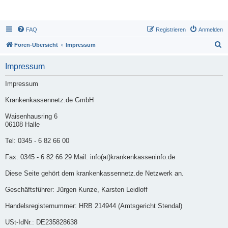
FAQ
Registrieren
Anmelden
S
Foren-Übersicht
Impressum
u
Impressum
c
h
Impressum
e
Krankenkassennetz.de GmbH
Waisenhausring 6
06108 Halle
Tel: 0345 - 6 82 66 00
Fax: 0345 - 6 82 66 29 Mail: info(at)krankenkasseninfo.de
Diese Seite gehört dem krankenkassennetz.de Netzwerk an.
Geschäftsführer: Jürgen Kunze, Karsten Leidloff
Handelsregisternummer: HRB 214944 (Amtsgericht Stendal)
USt-IdNr.: DE235828638