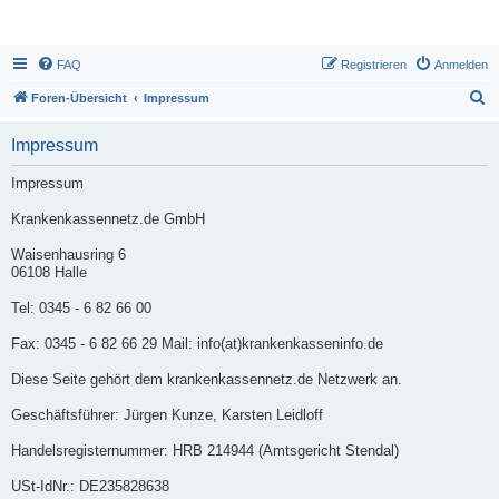
FAQ
Registrieren
Anmelden
S
Foren-Übersicht
Impressum
u
Impressum
c
h
Impressum
e
Krankenkassennetz.de GmbH
Waisenhausring 6
06108 Halle
Tel: 0345 - 6 82 66 00
Fax: 0345 - 6 82 66 29 Mail: info(at)krankenkasseninfo.de
Diese Seite gehört dem krankenkassennetz.de Netzwerk an.
Geschäftsführer: Jürgen Kunze, Karsten Leidloff
Handelsregisternummer: HRB 214944 (Amtsgericht Stendal)
USt-IdNr.: DE235828638