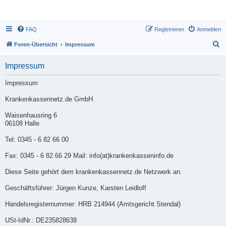
FAQ
Registrieren
Anmelden
S
Foren-Übersicht
Impressum
u
Impressum
c
h
Impressum
e
Krankenkassennetz.de GmbH
Waisenhausring 6
06108 Halle
Tel: 0345 - 6 82 66 00
Fax: 0345 - 6 82 66 29 Mail: info(at)krankenkasseninfo.de
Diese Seite gehört dem krankenkassennetz.de Netzwerk an.
Geschäftsführer: Jürgen Kunze, Karsten Leidloff
Handelsregisternummer: HRB 214944 (Amtsgericht Stendal)
USt-IdNr.: DE235828638