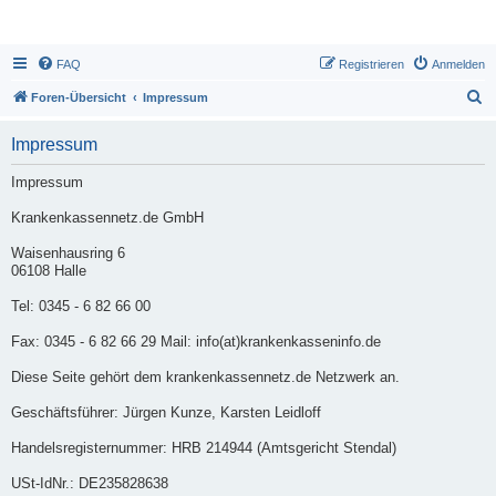
FAQ
Registrieren
Anmelden
S
Foren-Übersicht
Impressum
u
Impressum
c
h
Impressum
e
Krankenkassennetz.de GmbH
Waisenhausring 6
06108 Halle
Tel: 0345 - 6 82 66 00
Fax: 0345 - 6 82 66 29 Mail: info(at)krankenkasseninfo.de
Diese Seite gehört dem krankenkassennetz.de Netzwerk an.
Geschäftsführer: Jürgen Kunze, Karsten Leidloff
Handelsregisternummer: HRB 214944 (Amtsgericht Stendal)
USt-IdNr.: DE235828638