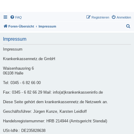
FAQ
Registrieren
Anmelden
S
Foren-Übersicht
Impressum
u
Impressum
c
h
Impressum
e
Krankenkassennetz.de GmbH
Waisenhausring 6
06108 Halle
Tel: 0345 - 6 82 66 00
Fax: 0345 - 6 82 66 29 Mail: info(at)krankenkasseninfo.de
Diese Seite gehört dem krankenkassennetz.de Netzwerk an.
Geschäftsführer: Jürgen Kunze, Karsten Leidloff
Handelsregisternummer: HRB 214944 (Amtsgericht Stendal)
USt-IdNr.: DE235828638