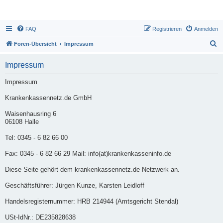
FAQ
Registrieren
Anmelden
S
Foren-Übersicht
Impressum
u
Impressum
c
h
Impressum
e
Krankenkassennetz.de GmbH
Waisenhausring 6
06108 Halle
Tel: 0345 - 6 82 66 00
Fax: 0345 - 6 82 66 29 Mail: info(at)krankenkasseninfo.de
Diese Seite gehört dem krankenkassennetz.de Netzwerk an.
Geschäftsführer: Jürgen Kunze, Karsten Leidloff
Handelsregisternummer: HRB 214944 (Amtsgericht Stendal)
USt-IdNr.: DE235828638