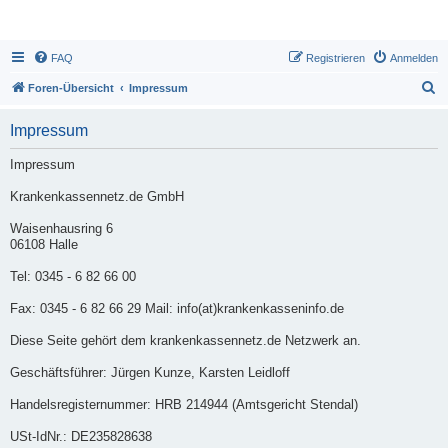
FAQ
Registrieren
Anmelden
S
Foren-Übersicht
Impressum
u
Impressum
c
h
Impressum
e
Krankenkassennetz.de GmbH
Waisenhausring 6
06108 Halle
Tel: 0345 - 6 82 66 00
Fax: 0345 - 6 82 66 29 Mail: info(at)krankenkasseninfo.de
Diese Seite gehört dem krankenkassennetz.de Netzwerk an.
Geschäftsführer: Jürgen Kunze, Karsten Leidloff
Handelsregisternummer: HRB 214944 (Amtsgericht Stendal)
USt-IdNr.: DE235828638