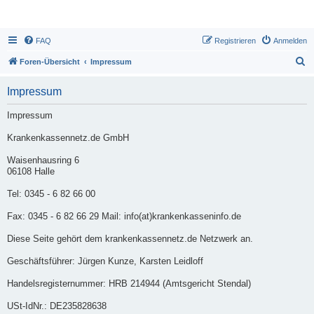
FAQ
Registrieren
Anmelden
S
Foren-Übersicht
Impressum
u
Impressum
c
h
Impressum
e
Krankenkassennetz.de GmbH
Waisenhausring 6
06108 Halle
Tel: 0345 - 6 82 66 00
Fax: 0345 - 6 82 66 29 Mail: info(at)krankenkasseninfo.de
Diese Seite gehört dem krankenkassennetz.de Netzwerk an.
Geschäftsführer: Jürgen Kunze, Karsten Leidloff
Handelsregisternummer: HRB 214944 (Amtsgericht Stendal)
USt-IdNr.: DE235828638