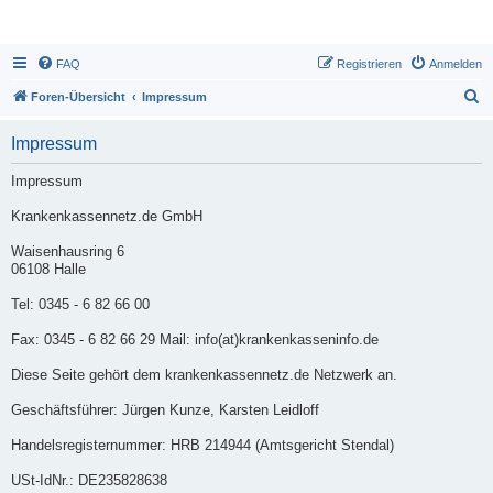
FAQ
Registrieren
Anmelden
S
Foren-Übersicht
Impressum
u
Impressum
c
h
Impressum
e
Krankenkassennetz.de GmbH
Waisenhausring 6
06108 Halle
Tel: 0345 - 6 82 66 00
Fax: 0345 - 6 82 66 29 Mail: info(at)krankenkasseninfo.de
Diese Seite gehört dem krankenkassennetz.de Netzwerk an.
Geschäftsführer: Jürgen Kunze, Karsten Leidloff
Handelsregisternummer: HRB 214944 (Amtsgericht Stendal)
USt-IdNr.: DE235828638