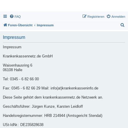
FAQ
Registrieren
Anmelden
S
Foren-Übersicht
Impressum
u
Impressum
c
h
Impressum
e
Krankenkassennetz.de GmbH
Waisenhausring 6
06108 Halle
Tel: 0345 - 6 82 66 00
Fax: 0345 - 6 82 66 29 Mail: info(at)krankenkasseninfo.de
Diese Seite gehört dem krankenkassennetz.de Netzwerk an.
Geschäftsführer: Jürgen Kunze, Karsten Leidloff
Handelsregisternummer: HRB 214944 (Amtsgericht Stendal)
USt-IdNr.: DE235828638