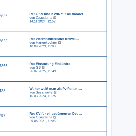
e
e
i
s
t
t
r
Re: GKV und KVdR für Ausländer
e
a
2835
N
von
Czauderna
r
g
e
14.11.2024, 12:52
B
u
e
e
i
s
t
t
r
Re: Werkstudierender freiwill…
e
a
2823
N
von
Hartgekochter
r
g
e
18.09.2023, 11:03
B
u
e
e
i
s
t
t
r
Re: Einstufung Einkünfte
e
a
5366
N
von
GS
r
g
e
26.07.2025, 19:49
B
u
e
e
i
s
t
t
r
Woher weiß man als Pv Patient…
e
a
428
N
von
Susanne42
r
g
e
16.03.2024, 15:25
B
u
e
e
i
s
t
t
r
Re: KV für eingebürgerten Deu…
e
a
797
N
von
Czauderna
r
g
e
29.08.2021, 11:03
B
u
e
e
i
s
t
t
r