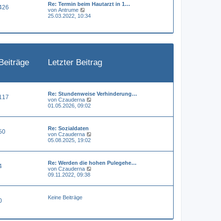
Re: Termin beim Hautarzt in 1…
e
a
426
N
von
Antrume
r
g
e
25.03.2022, 10:34
B
u
e
e
i
s
t
t
r
e
a
r
g
B
Beiträge
Letzter Beitrag
e
i
t
r
a
g
Re: Stundenweise Verhinderung…
117
N
von
Czauderna
e
01.05.2026, 09:02
u
e
s
Re: Sozialdaten
t
50
N
von
Czauderna
e
e
05.08.2025, 19:02
r
u
B
e
e
s
i
Re: Werden die hohen Pulegehe…
t
t
4
N
von
Czauderna
e
r
e
09.11.2022, 09:38
r
a
u
B
g
e
e
s
i
Keine Beiträge
t
t
0
e
r
r
a
B
g