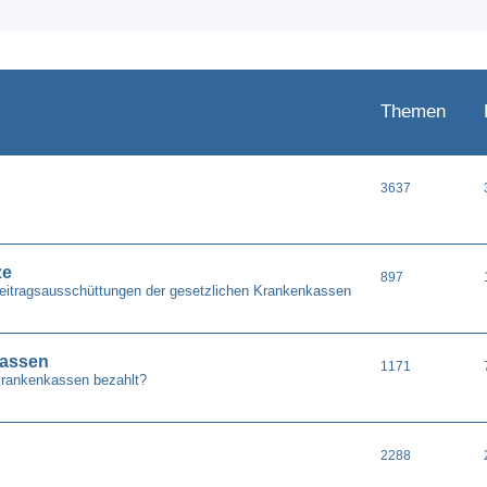
Themen
3637
ze
897
Beitragsausschüttungen der gesetzlichen Krankenkassen
kassen
1171
Krankenkassen bezahlt?
2288