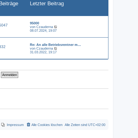
Beiträge
Letzter Beitrag
e
i
t
r
a
g
95000
5047
N
von
Czauderna
e
08.07.2024, 19:07
u
e
s
Re: An alle Betriebsrentner m…
t
332
N
von
Czauderna
e
e
31.03.2022, 19:17
r
u
B
e
e
s
i
t
t
e
r
r
a
B
g
e
i
t
r
a
g
Impressum
Alle Cookies löschen
Alle Zeiten sind
UTC+02:00