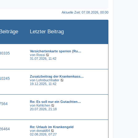
Aktuelle Zeit: 07.08.2026, 00:00
Beiträge
Letzter Beitrag
Versichertenkarte sperren (Ru…
30335
N
von
Rossi
e
31.07.2026, 11:42
u
e
s
t
Zusatzbeitrag der Krankenkass…
e
10245
N
von
Lohnbuchhalter
r
e
19.12.2025, 11:42
B
u
e
e
i
s
t
t
r
Re: Es soll nur ein Gutachten…
e
a
7564
N
von
Kehlchen
r
g
e
20.07.2026, 21:18
B
u
e
e
i
s
t
t
r
Re: Urlaub im Krankengeld
e
a
26464
N
von
donald64
r
g
e
02.08.2026, 07:27
B
u