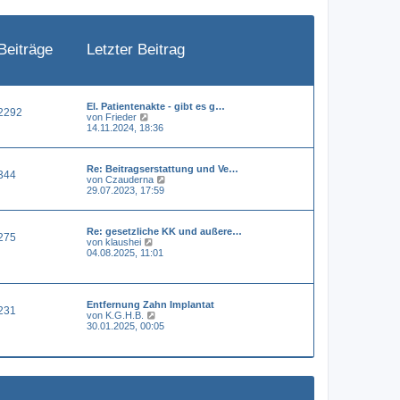
e
i
t
r
a
Beiträge
Letzter Beitrag
g
El. Patientenakte - gibt es g…
2292
N
von
Frieder
e
14.11.2024, 18:36
u
e
s
Re: Beitragserstattung und Ve…
t
344
N
von
Czauderna
e
e
29.07.2023, 17:59
r
u
B
e
e
s
i
Re: gesetzliche KK und außere…
t
t
275
N
von
klaushei
e
r
e
04.08.2025, 11:01
r
a
u
B
g
e
e
s
i
t
t
Entfernung Zahn Implantat
e
r
231
N
von
K.G.H.B.
r
a
e
30.01.2025, 00:05
B
g
u
e
e
i
s
t
t
r
e
a
r
g
B