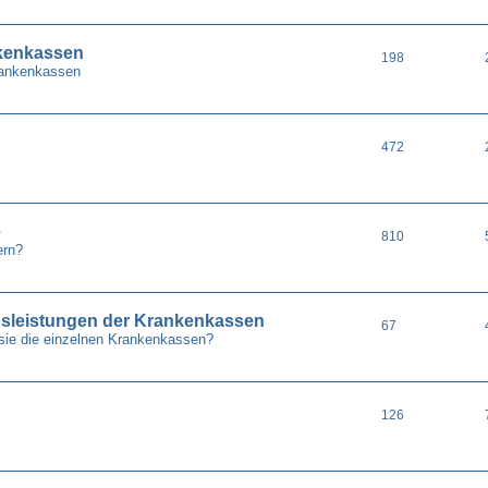
nkenkassen
198
Krankenkassen
472
e
810
ern?
gsleistungen der Krankenkassen
67
sie die einzelnen Krankenkassen?
126