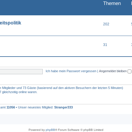
Themen
itspolitik
202
31
Ich habe mein Passwort vergessen
|
Angemeldet bleiben
re Mitglieder und 73 Gäste (basierend auf den aktiven Besuchern der letzten 5 Minuten)
gleichzeitig online waren.
esamt
11056
• Unser neuestes Mitglied:
Stranger333
Powered by
phpBB
® Forum Software © phpBB Limited