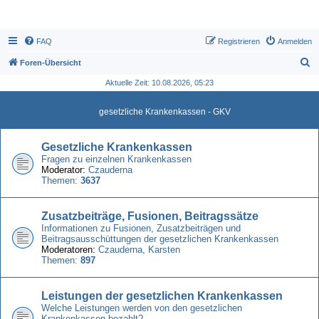
FAQ
Registrieren
Anmelden
S
Foren-Übersicht
u
Aktuelle Zeit: 10.08.2026, 05:23
c
gesetzliche Krankenkassen - GKV
h
e
Gesetzliche Krankenkassen
Fragen zu einzelnen Krankenkassen
Moderator:
Czauderna
Themen:
3637
Zusatzbeiträge, Fusionen, Beitragssätze
Informationen zu Fusionen, Zusatzbeiträgen und
Beitragsausschüttungen der gesetzlichen Krankenkassen
Moderatoren:
Czauderna
,
Karsten
Themen:
897
Leistungen der gesetzlichen Krankenkassen
Welche Leistungen werden von den gesetzlichen
Krankenkassen bezahlt?