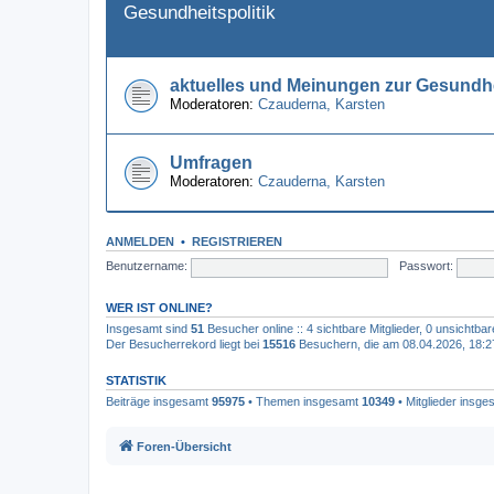
Gesundheitspolitik
aktuelles und Meinungen zur Gesundhe
Moderatoren:
Czauderna
,
Karsten
Umfragen
Moderatoren:
Czauderna
,
Karsten
ANMELDEN
•
REGISTRIEREN
Benutzername:
Passwort:
WER IST ONLINE?
Insgesamt sind
51
Besucher online :: 4 sichtbare Mitglieder, 0 unsichtba
Der Besucherrekord liegt bei
15516
Besuchern, die am 08.04.2026, 18:27 
STATISTIK
Beiträge insgesamt
95975
• Themen insgesamt
10349
• Mitglieder insg
Foren-Übersicht