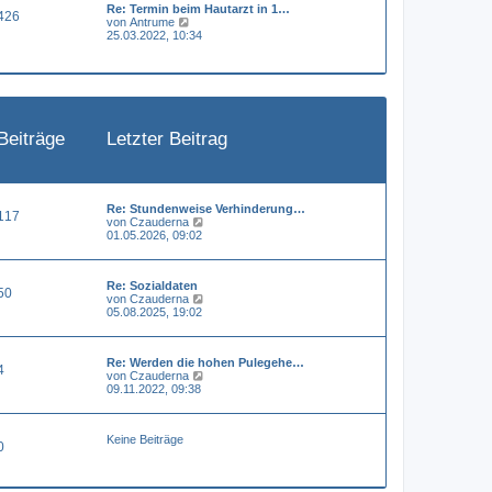
Re: Termin beim Hautarzt in 1…
e
a
426
N
von
Antrume
r
g
e
25.03.2022, 10:34
B
u
e
e
i
s
t
t
r
e
a
r
g
B
Beiträge
Letzter Beitrag
e
i
t
r
a
g
Re: Stundenweise Verhinderung…
117
N
von
Czauderna
e
01.05.2026, 09:02
u
e
s
Re: Sozialdaten
t
50
N
von
Czauderna
e
e
05.08.2025, 19:02
r
u
B
e
e
s
i
Re: Werden die hohen Pulegehe…
t
t
4
N
von
Czauderna
e
r
e
09.11.2022, 09:38
r
a
u
B
g
e
e
s
i
Keine Beiträge
t
t
0
e
r
r
a
B
g