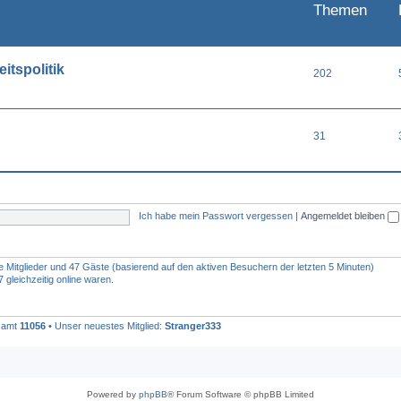
Themen
itspolitik
202
31
Ich habe mein Passwort vergessen
|
Angemeldet bleiben
re Mitglieder und 47 Gäste (basierend auf den aktiven Besuchern der letzten 5 Minuten)
gleichzeitig online waren.
esamt
11056
• Unser neuestes Mitglied:
Stranger333
Powered by
phpBB
® Forum Software © phpBB Limited