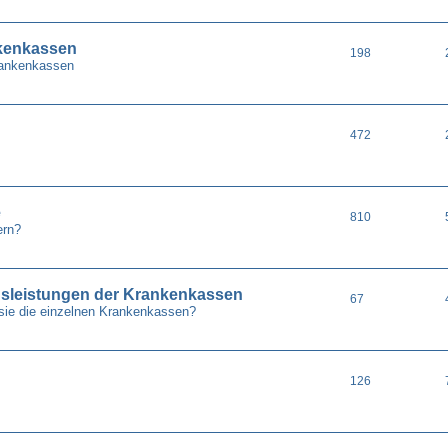
nkenkassen
198
Krankenkassen
472
e
810
ern?
gsleistungen der Krankenkassen
67
sie die einzelnen Krankenkassen?
126