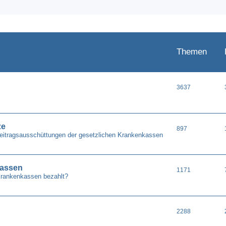
Themen
3637
ze
897
Beitragsausschüttungen der gesetzlichen Krankenkassen
kassen
1171
Krankenkassen bezahlt?
2288