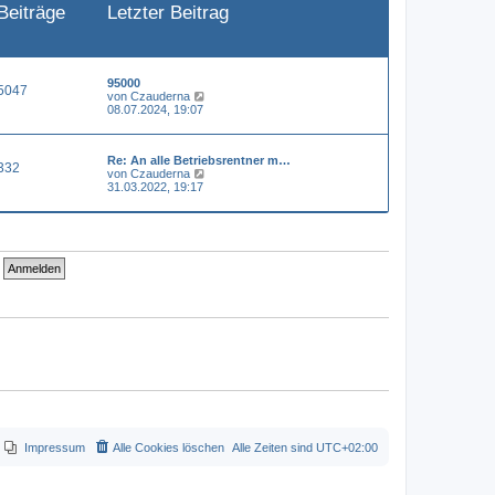
Beiträge
Letzter Beitrag
e
i
t
r
a
g
95000
5047
N
von
Czauderna
e
08.07.2024, 19:07
u
e
s
Re: An alle Betriebsrentner m…
t
332
N
von
Czauderna
e
e
31.03.2022, 19:17
r
u
B
e
e
s
i
t
t
e
r
r
a
B
g
e
i
t
r
a
g
Impressum
Alle Cookies löschen
Alle Zeiten sind
UTC+02:00