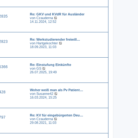
e
e
i
s
t
t
r
Re: GKV und KVdR für Ausländer
e
a
2835
N
von
Czauderna
r
g
e
14.11.2024, 12:52
B
u
e
e
i
s
t
t
r
Re: Werkstudierender freiwill…
e
a
2823
N
von
Hartgekochter
r
g
e
18.09.2023, 11:03
B
u
e
e
i
s
t
t
r
Re: Einstufung Einkünfte
e
a
5366
N
von
GS
r
g
e
26.07.2025, 19:49
B
u
e
e
i
s
t
t
r
Woher weiß man als Pv Patient…
e
a
428
N
von
Susanne42
r
g
e
16.03.2024, 15:25
B
u
e
e
i
s
t
t
r
Re: KV für eingebürgerten Deu…
e
a
797
N
von
Czauderna
r
g
e
29.08.2021, 11:03
B
u
e
e
i
s
t
t
r