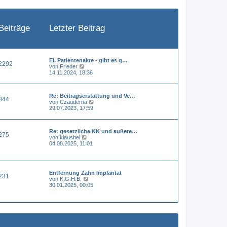
e
i
t
r
a
Beiträge
Letzter Beitrag
g
El. Patientenakte - gibt es g…
2292
N
von
Frieder
e
14.11.2024, 18:36
u
e
s
Re: Beitragserstattung und Ve…
t
344
N
von
Czauderna
e
e
29.07.2023, 17:59
r
u
B
e
e
s
i
Re: gesetzliche KK und außere…
t
t
275
N
von
klaushei
e
r
e
04.08.2025, 11:01
r
a
u
B
g
e
e
s
i
t
t
Entfernung Zahn Implantat
e
r
231
N
von
K.G.H.B.
r
a
e
30.01.2025, 00:05
B
g
u
e
e
i
s
t
t
r
e
a
r
g
B