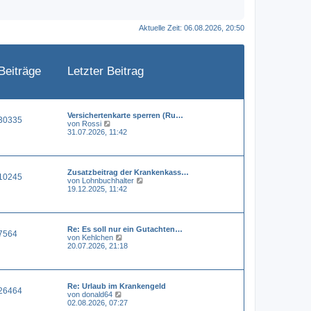
Aktuelle Zeit: 06.08.2026, 20:50
Beiträge
Letzter Beitrag
Versichertenkarte sperren (Ru…
30335
N
von
Rossi
e
31.07.2026, 11:42
u
e
s
t
Zusatzbeitrag der Krankenkass…
e
10245
N
von
Lohnbuchhalter
r
e
19.12.2025, 11:42
B
u
e
e
i
s
t
t
r
Re: Es soll nur ein Gutachten…
e
a
7564
N
von
Kehlchen
r
g
e
20.07.2026, 21:18
B
u
e
e
i
s
t
t
r
Re: Urlaub im Krankengeld
e
a
26464
N
von
donald64
r
g
e
02.08.2026, 07:27
B
u