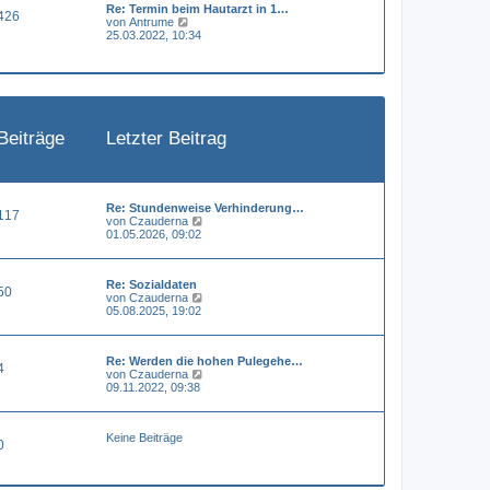
Re: Termin beim Hautarzt in 1…
e
a
426
N
von
Antrume
r
g
e
25.03.2022, 10:34
B
u
e
e
i
s
t
t
r
e
a
r
g
B
Beiträge
Letzter Beitrag
e
i
t
r
a
g
Re: Stundenweise Verhinderung…
117
N
von
Czauderna
e
01.05.2026, 09:02
u
e
s
Re: Sozialdaten
t
50
N
von
Czauderna
e
e
05.08.2025, 19:02
r
u
B
e
e
s
i
Re: Werden die hohen Pulegehe…
t
t
4
N
von
Czauderna
e
r
e
09.11.2022, 09:38
r
a
u
B
g
e
e
s
i
Keine Beiträge
t
t
0
e
r
r
a
B
g