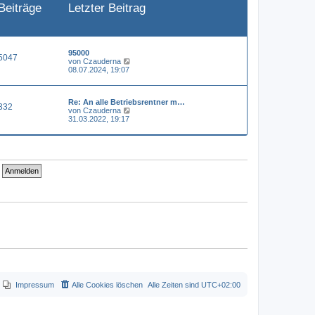
Beiträge
Letzter Beitrag
e
i
t
r
a
g
95000
5047
N
von
Czauderna
e
08.07.2024, 19:07
u
e
s
Re: An alle Betriebsrentner m…
t
332
N
von
Czauderna
e
e
31.03.2022, 19:17
r
u
B
e
e
s
i
t
t
e
r
r
a
B
g
e
i
t
r
a
g
Impressum
Alle Cookies löschen
Alle Zeiten sind
UTC+02:00