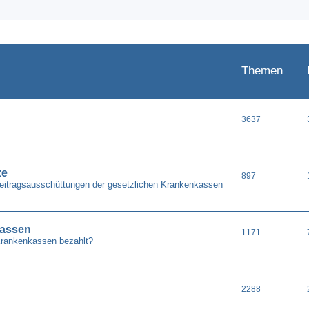
Themen
3637
ze
897
Beitragsausschüttungen der gesetzlichen Krankenkassen
kassen
1171
Krankenkassen bezahlt?
2288