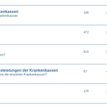
nkenkassen
198
Krankenkassen
472
e
810
ern?
gsleistungen der Krankenkassen
67
sie die einzelnen Krankenkassen?
126