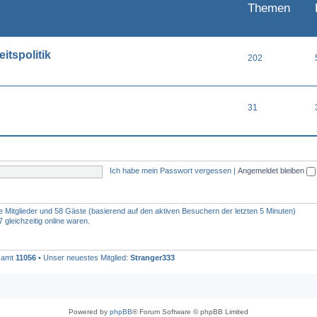
Themen
itspolitik
202
31
Ich habe mein Passwort vergessen
|
Angemeldet bleiben
re Mitglieder und 58 Gäste (basierend auf den aktiven Besuchern der letzten 5 Minuten)
gleichzeitig online waren.
esamt
11056
• Unser neuestes Mitglied:
Stranger333
Powered by
phpBB
® Forum Software © phpBB Limited