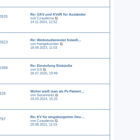
e
e
i
s
t
t
r
Re: GKV und KVdR für Ausländer
e
a
2835
N
von
Czauderna
r
g
e
14.11.2024, 12:52
B
u
e
e
i
s
t
t
r
Re: Werkstudierender freiwill…
e
a
2823
N
von
Hartgekochter
r
g
e
18.09.2023, 11:03
B
u
e
e
i
s
t
t
r
Re: Einstufung Einkünfte
e
a
5366
N
von
GS
r
g
e
26.07.2025, 19:49
B
u
e
e
i
s
t
t
r
Woher weiß man als Pv Patient…
e
a
428
N
von
Susanne42
r
g
e
16.03.2024, 15:25
B
u
e
e
i
s
t
t
r
Re: KV für eingebürgerten Deu…
e
a
797
N
von
Czauderna
r
g
e
29.08.2021, 11:03
B
u
e
e
i
s
t
t
r