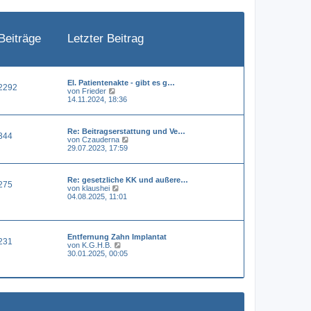
e
i
t
r
a
Beiträge
Letzter Beitrag
g
El. Patientenakte - gibt es g…
2292
N
von
Frieder
e
14.11.2024, 18:36
u
e
s
Re: Beitragserstattung und Ve…
t
344
N
von
Czauderna
e
e
29.07.2023, 17:59
r
u
B
e
e
s
i
Re: gesetzliche KK und außere…
t
t
275
N
von
klaushei
e
r
e
04.08.2025, 11:01
r
a
u
B
g
e
e
s
i
t
t
Entfernung Zahn Implantat
e
r
231
N
von
K.G.H.B.
r
a
e
30.01.2025, 00:05
B
g
u
e
e
i
s
t
t
r
e
a
r
g
B