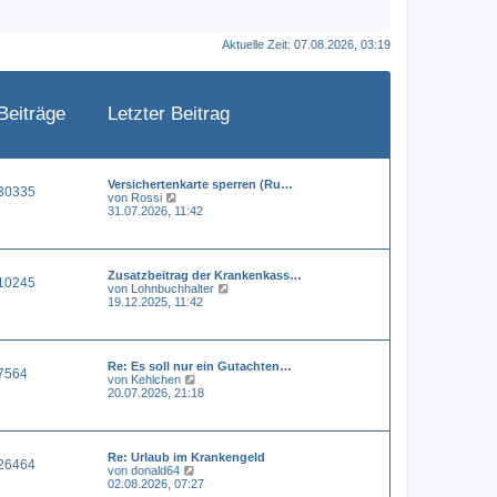
Aktuelle Zeit: 07.08.2026, 03:19
Beiträge
Letzter Beitrag
Versichertenkarte sperren (Ru…
30335
N
von
Rossi
e
31.07.2026, 11:42
u
e
s
t
Zusatzbeitrag der Krankenkass…
e
10245
N
von
Lohnbuchhalter
r
e
19.12.2025, 11:42
B
u
e
e
i
s
t
t
r
Re: Es soll nur ein Gutachten…
e
a
7564
N
von
Kehlchen
r
g
e
20.07.2026, 21:18
B
u
e
e
i
s
t
t
r
Re: Urlaub im Krankengeld
e
a
26464
N
von
donald64
r
g
e
02.08.2026, 07:27
B
u