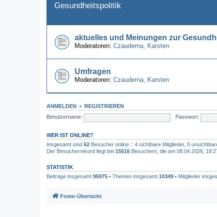
Gesundheitspolitik
aktuelles und Meinungen zur Gesundhe
Moderatoren:
Czauderna
,
Karsten
Umfragen
Moderatoren:
Czauderna
,
Karsten
ANMELDEN
•
REGISTRIEREN
Benutzername:
Passwort:
WER IST ONLINE?
Insgesamt sind
62
Besucher online :: 4 sichtbare Mitglieder, 0 unsichtba
Der Besucherrekord liegt bei
15516
Besuchern, die am 08.04.2026, 18:27 
STATISTIK
Beiträge insgesamt
95975
• Themen insgesamt
10349
• Mitglieder insg
Foren-Übersicht